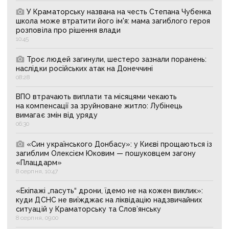
У Краматорську названа на честь Степана Чубенка
школа може втратити його ім'я: мама загиблого героя
розповіла про рішення влади
10:45
Троє людей загинули, шестеро зазнали поранень:
наслідки російських атак на Донеччині
08:28
ВПО втрачають виплати та місяцями чекають
на компенсації за зруйноване житло: Лубінець
вимагає змін від уряду
06:30
«Син українського Донбасу»: у Києві прощаються із
загиблим Олексієм Юковим — пошуковцем загону
«Плацдарм»
8 серпня, 10:47
«Екіпажі „пасуть“ дрони, їдемо не на кожен виклик»:
куди ДСНС не виїжджає на ліквідацію надзвичайних
ситуацій у Краматорську та Слов’янську
8 серпня, 09:00