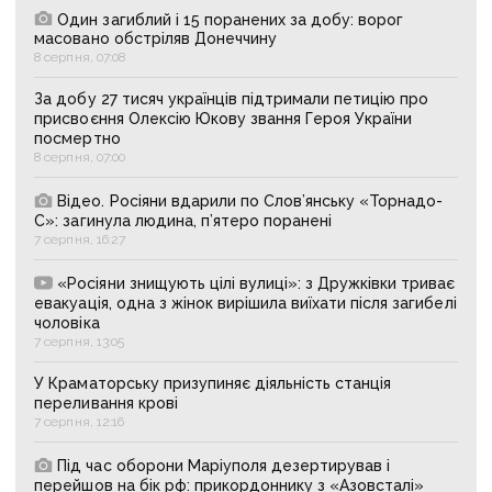
Один загиблий і 15 поранених за добу: ворог
масовано обстріляв Донеччину
8 серпня, 07:08
За добу 27 тисяч українців підтримали петицію про
присвоєння Олексію Юкову звання Героя України
посмертно
8 серпня, 07:00
Відео. Росіяни вдарили по Слов’янську «Торнадо-
С»: загинула людина, п’ятеро поранені
7 серпня, 16:27
«Росіяни знищують цілі вулиці»: з Дружківки триває
евакуація, одна з жінок вирішила виїхати після загибелі
чоловіка
7 серпня, 13:05
У Краматорську призупиняє діяльність станція
переливання крові
7 серпня, 12:16
Під час оборони Маріуполя дезертирував і
перейшов на бік рф: прикордоннику з «Азовсталі»