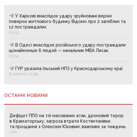
У Харкові внаслідок удару зруйновані верхні
поверхи житлового будинку Відомо про 2 загиблих та
12 постраждалих.
05:53
В Одесі внаслідок російського удару постраждали
щонайменше 6 людей — начальник МВА Лисак
05:52
ГУР уразила Ільський НПЗ у Краснодарському краї
8 серпня, 12:49
ОСТАННІ НОВИНИ
Дефіцит ППО на тлі масованих атак, дроновий терор
в Краматорську, загроза втрати Костянтинівки
та прощання з Олексієм Юковим: важливе за тиждень
13:00