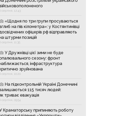
на Донеччині розстріляли українського
військовополоненого
6 серпня, 12:43
«Щодня по три групи просуваються
вглиб на пів кілометра»: у Костянтинівці
досвідчених офіцерів рф відправляють
на штурми позицій
6 серпня, 11:35
У Дружківці цієї зими не буде
опалювального сезону: фронт
наближається, інфраструктура
критично зруйнована
6 серпня, 10:20
На підконтрольній Україні Донеччині
залишаються 115 тисяч людей:
як триває евакуація
6 серпня, 09:54
У Краматорську припиняють роботу
чотири відділення «Укрпошти»