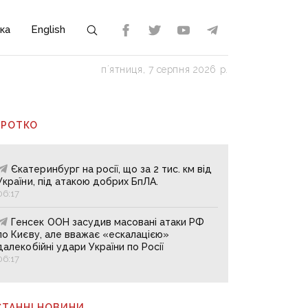
ка
English
пʼятниця, 7 серпня 2026 р.
ОРОТКО
Єкатеринбург на росії, що за 2 тис. км від
України, під атакою добрих БпЛА.
06:17
Генсек ООН засудив масовані атаки РФ
по Києву, але вважає «ескалацією»
далекобійні удари України по Росії
06:17
СТАННІ НОВИНИ