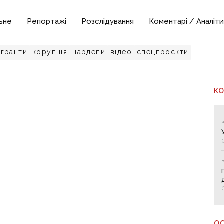
ьне
Репортажі
Розслідування
Коментарі / Аналіти
гранти
корупція
нардепи
відео
спецпроєкти
К
О