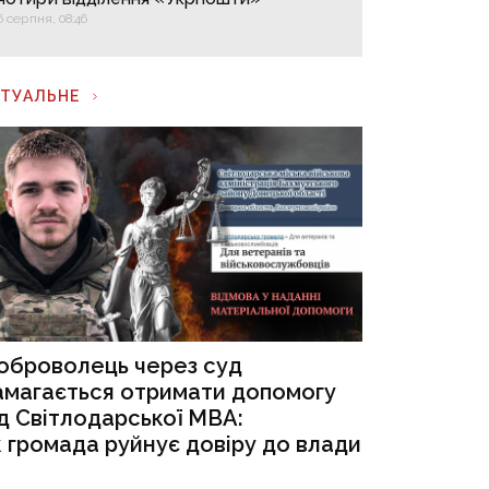
6 серпня, 08:46
КТУАЛЬНЕ
оброволець через суд
амагається отримати допомогу
ід Світлодарської МВА:
к громада руйнує довіру до влади