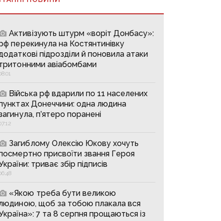
Активізують штурм «воріт Донбасу»:
рф перекинула на Костянтинівку
додаткові підрозділи й поновила атаки
тритонними авіабомбами
08:01
Війська рф вдарили по 11 населених
пунктах Донеччини: одна людина
загинула, п’ятеро поранені
07:12
Загиблому Олексію Юкову хочуть
посмертно присвоїти звання Героя
України: триває збір підписів
06:48
«Якою треба бути великою
людиною, щоб за тобою плакала вся
Україна»: 7 та 8 серпня прощаються із