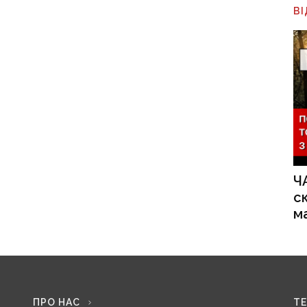
В
Ч
с
м
ПРО НАС
Т