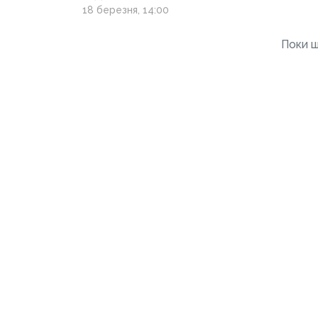
що ризикують згоріти
18 березня, 14:00
знову
Поки щ