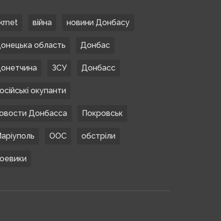
krnet
війна
новини Донбасу
онецька область
Донбас
онетчина
ЗСУ
Донбасс
осійські окупанти
овости Донбасса
Покровськ
аріуполь
ООС
обстріли
оевики