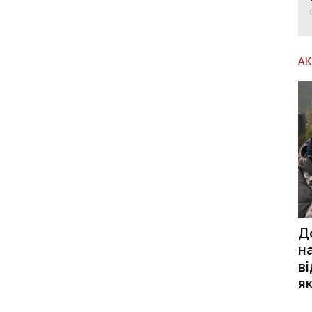
А
Д
н
в
я