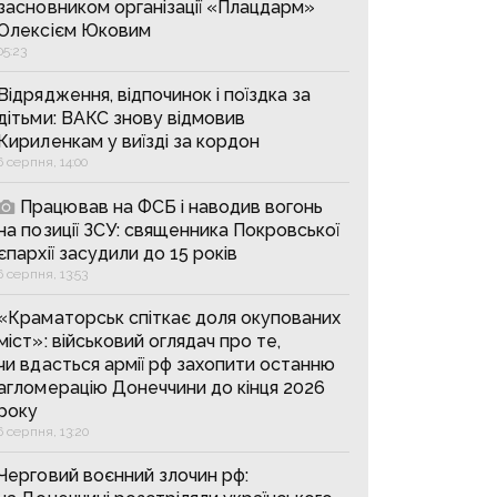
засновником організації «Плацдарм»
Олексієм Юковим
05:23
Відрядження, відпочинок і поїздка за
дітьми: ВАКС знову відмовив
Кириленкам у виїзді за кордон
6 серпня, 14:00
Працював на ФСБ і наводив вогонь
на позиції ЗСУ: священника Покровської
єпархії засудили до 15 років
6 серпня, 13:53
«Краматорськ спіткає доля окупованих
міст»: військовий оглядач про те,
чи вдасться армії рф захопити останню
агломерацію Донеччини до кінця 2026
року
6 серпня, 13:20
Черговий воєнний злочин рф: