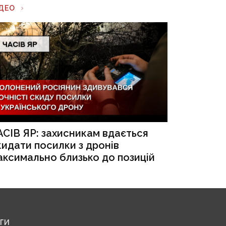
ІДЕО
АСІВ ЯР: захисникам вдається
кидати посилки з дронів
аксимально близько до позицій
ЕГИ