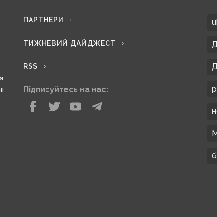
ПАРТНЕРИ
u
ТИЖНЕВИЙ ДАЙДЖЕСТ
Д
Д
RSS
ся
р
Підписуйтесь на нас:
ні
н
М
б