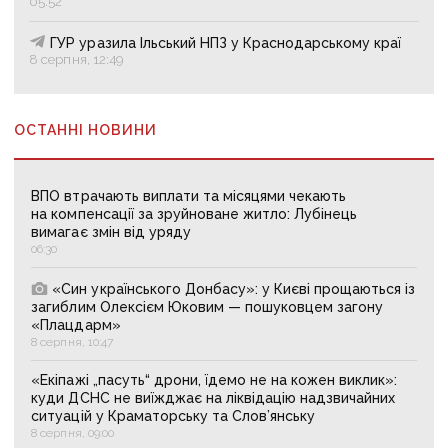
05:52
ГУР уразила Ільський НПЗ у Краснодарському краї
8 серпня, 12:49
ОСТАННІ НОВИНИ
ВПО втрачають виплати та місяцями чекають
на компенсації за зруйноване житло: Лубінець
вимагає змін від уряду
06:30
«Син українського Донбасу»: у Києві прощаються із
загиблим Олексієм Юковим — пошуковцем загону
«Плацдарм»
8 серпня, 10:47
«Екіпажі „пасуть“ дрони, їдемо не на кожен виклик»:
куди ДСНС не виїжджає на ліквідацію надзвичайних
ситуацій у Краматорську та Слов’янську
8 серпня, 09:00