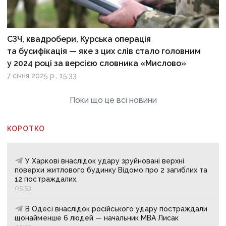
СЗЧ, квадробери, Курська операція
та бусифікація — яке з цих слів стало головним
у 2024 році за версією словника «Мислово»
7 січня 2025 р., 15:33
Поки що це всі новини
КОРОТКО
У Харкові внаслідок удару зруйновані верхні
поверхи житлового будинку Відомо про 2 загиблих та
12 постраждалих.
05:53
В Одесі внаслідок російського удару постраждали
щонайменше 6 людей — начальник МВА Лисак