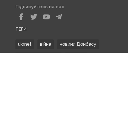
Підписуйтесь на нас:
ТЕГИ
ukrnet
війна
новини Донбасу
Донецька область
Донбас
Донетчина
ЗСУ
Донбасс
російські окупанти
новости Донбасса
Покровськ
Маріуполь
ООС
обстріли
боевики