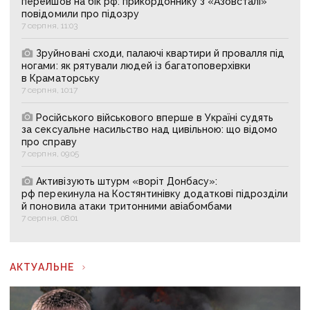
перейшов на бік рф: прикордоннику з «Азовсталі»
повідомили про підозру
7 серпня, 11:03
Зруйновані сходи, палаючі квартири й провалля під
ногами: як рятували людей із багатоповерхівки
в Краматорську
7 серпня, 10:17
Російського військового вперше в Україні судять
за сексуальне насильство над цивільною: що відомо
про справу
7 серпня, 09:05
Активізують штурм «воріт Донбасу»:
рф перекинула на Костянтинівку додаткові підрозділи
й поновила атаки тритонними авіабомбами
7 серпня, 08:01
АКТУАЛЬНЕ