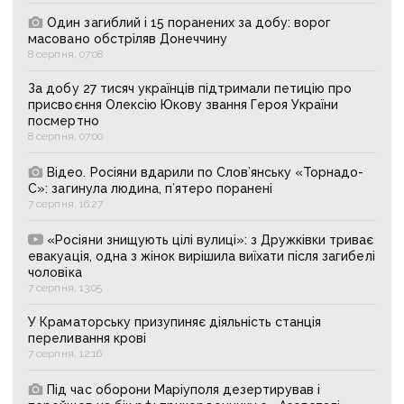
Один загиблий і 15 поранених за добу: ворог
масовано обстріляв Донеччину
8 серпня, 07:08
За добу 27 тисяч українців підтримали петицію про
присвоєння Олексію Юкову звання Героя України
посмертно
8 серпня, 07:00
Відео. Росіяни вдарили по Слов’янську «Торнадо-
С»: загинула людина, п’ятеро поранені
7 серпня, 16:27
«Росіяни знищують цілі вулиці»: з Дружківки триває
евакуація, одна з жінок вирішила виїхати після загибелі
чоловіка
7 серпня, 13:05
У Краматорську призупиняє діяльність станція
переливання крові
7 серпня, 12:16
Під час оборони Маріуполя дезертирував і