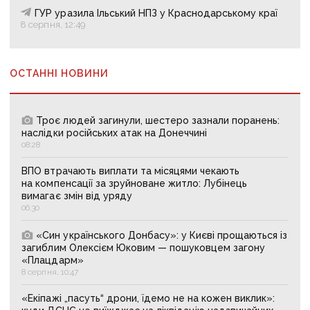
ГУР уразила Ільський НПЗ у Краснодарському краї
8 серпня, 12:49
ОСТАННІ НОВИНИ
Троє людей загинули, шестеро зазнали поранень:
наслідки російських атак на Донеччині
08:28
ВПО втрачають виплати та місяцями чекають
на компенсації за зруйноване житло: Лубінець
вимагає змін від уряду
06:30
«Син українського Донбасу»: у Києві прощаються із
загиблим Олексієм Юковим — пошуковцем загону
«Плацдарм»
8 серпня, 10:47
«Екіпажі „пасуть“ дрони, їдемо не на кожен виклик»: