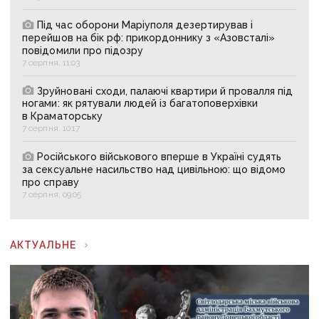
Під час оборони Маріуполя дезертирував і
перейшов на бік рф: прикордоннику з «Азовсталі»
повідомили про підозру
7 серпня, 11:03
Зруйновані сходи, палаючі квартири й провалля під
ногами: як рятували людей із багатоповерхівки
в Краматорську
7 серпня, 10:17
Російського військового вперше в Україні судять
за сексуальне насильство над цивільною: що відомо
про справу
7 серпня, 09:05
АКТУАЛЬНЕ