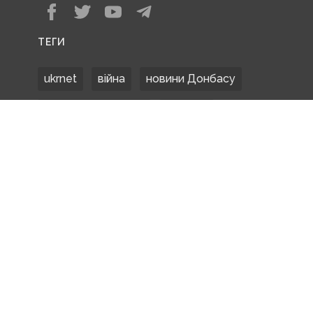
ТЕГИ
ukrnet
війна
новини Донбасу
Донецька область
Донбас
Донетчина
ЗСУ
Донбасс
російські окупанти
новости Донбасса
Покровськ
Маріуполь
ООС
обстріли
боевики