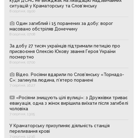
куди ДСНС не виїжджає на ліквідацію надзвичайних
ситуацій у Краматорську та Слов’янську
8 серпня, 09:00
Один загиблий і 15 поранених за добу: ворог
масовано обстріляв Донеччину
8 серпня, 07:08
За добу 27 тисяч українців підтримали петицію про
присвоєння Олексію Юкову звання Героя України
посмертно
8 серпня, 07:00
Відео. Росіяни вдарили по Слов’янську «Торнадо-
С»: загинула людина, п’ятеро поранені
7 серпня, 16:27
«Росіяни знищують цілі вулиці»: з Дружківки триває
евакуація, одна з жінок вирішила виїхати після загибелі
чоловіка
7 серпня, 13:05
У Краматорську призупиняє діяльність станція
переливання крові
7 серпня, 12:16