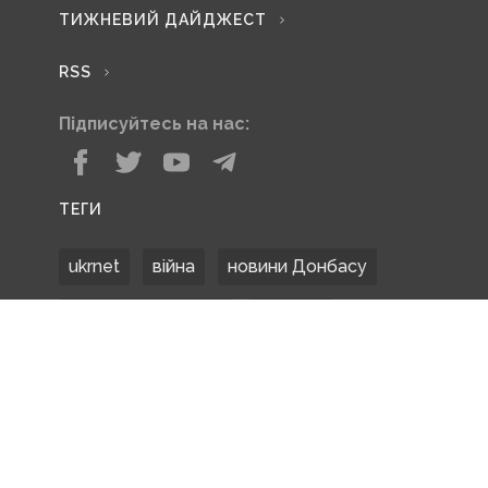
ТИЖНЕВИЙ ДАЙДЖЕСТ
RSS
Підписуйтесь на нас:
ТЕГИ
ukrnet
війна
новини Донбасу
Донецька область
Донбас
Донетчина
ЗСУ
Донбасс
російські окупанти
новости Донбасса
Покровськ