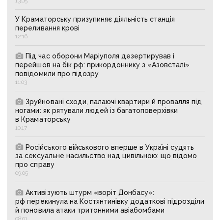
13:05
У Краматорську призупиняє діяльність станція
переливання крові
12:16
Під час оборони Маріуполя дезертирував і
перейшов на бік рф: прикордоннику з «Азовсталі»
повідомили про підозру
11:03
Зруйновані сходи, палаючі квартири й провалля під
ногами: як рятували людей із багатоповерхівки
в Краматорську
10:17
Російського військового вперше в Україні судять
за сексуальне насильство над цивільною: що відомо
про справу
09:05
Активізують штурм «воріт Донбасу»:
рф перекинула на Костянтинівку додаткові підрозділи
й поновила атаки тритонними авіабомбами
08:01