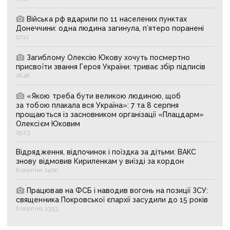
Війська рф вдарили по 11 населених пунктах
Донеччини: одна людина загинула, п’ятеро поранені
07:12
Загиблому Олексію Юкову хочуть посмертно
присвоїти звання Героя України: триває збір підписів
06:48
«Якою треба бути великою людиною, щоб
за тобою плакала вся Україна»: 7 та 8 серпня
прощаються із засновником організації «Плацдарм»
Олексієм Юковим
05:23
Відрядження, відпочинок і поїздка за дітьми: ВАКС
знову відмовив Кириленкам у виїзді за кордон
6 серпня, 14:00
Працював на ФСБ і наводив вогонь на позиції ЗСУ:
священника Покровської єпархії засудили до 15 років
6 серпня, 13:53