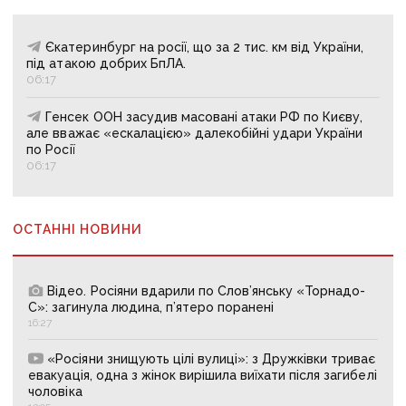
Єкатеринбург на росії, що за 2 тис. км від України,
під атакою добрих БпЛА.
06:17
Генсек ООН засудив масовані атаки РФ по Києву,
але вважає «ескалацією» далекобійні удари України
по Росії
06:17
ОСТАННІ НОВИНИ
Відео. Росіяни вдарили по Слов’янську «Торнадо-
С»: загинула людина, п’ятеро поранені
16:27
«Росіяни знищують цілі вулиці»: з Дружківки триває
евакуація, одна з жінок вирішила виїхати після загибелі
чоловіка