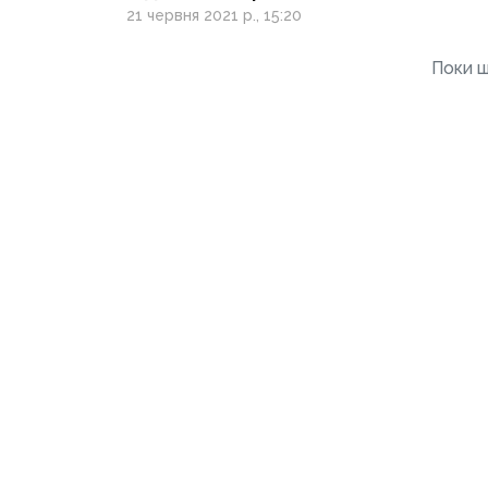
на спадок
21 червня 2021 р., 15:20
Поки щ