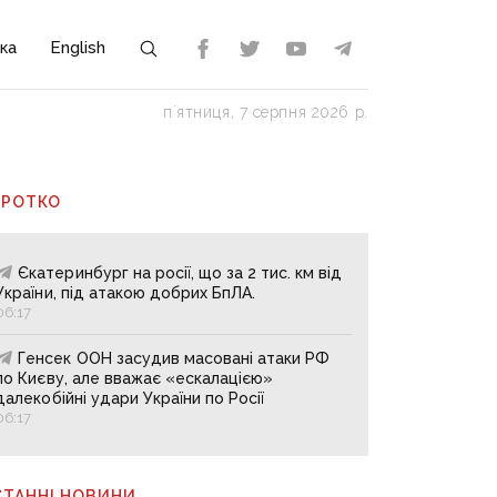
ка
English
пʼятниця, 7 серпня 2026 р.
ОРОТКО
Єкатеринбург на росії, що за 2 тис. км від
України, під атакою добрих БпЛА.
06:17
Генсек ООН засудив масовані атаки РФ
по Києву, але вважає «ескалацією»
далекобійні удари України по Росії
06:17
СТАННІ НОВИНИ