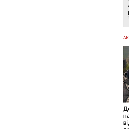
А
Д
н
в