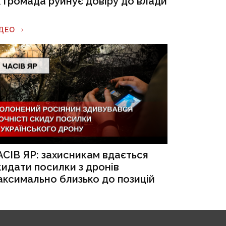
к громада руйнує довіру до влади
ІДЕО
АСІВ ЯР: захисникам вдається
кидати посилки з дронів
аксимально близько до позицій