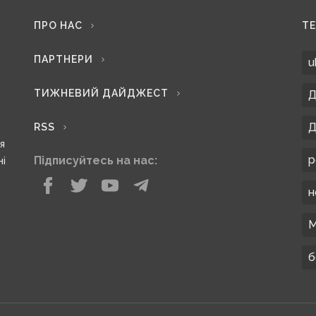
ПРО НАС
Т
ПАРТНЕРИ
u
ТИЖНЕВИЙ ДАЙДЖЕСТ
Д
Д
RSS
ся
р
Підписуйтесь на нас:
ні
н
М
б