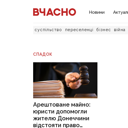
Новини
Актуал
суспільство
переселенці
бізнес
війна
СПАДОК
Арештоване майно:
юристи допомогли
жителю Донеччини
відстояти право