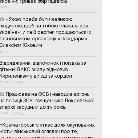
України: триває збір підписів
06:48
«Якою треба бути великою
людиною, щоб за тобою плакала вся
Україна»: 7 та 8 серпня прощаються із
засновником організації «Плацдарм»
Олексієм Юковим
05:23
Відрядження, відпочинок і поїздка за
дітьми: ВАКС знову відмовив
Кириленкам у виїзді за кордон
6 серпня, 14:00
Працював на ФСБ і наводив вогонь
на позиції ЗСУ: священника Покровської
єпархії засудили до 15 років
6 серпня, 13:53
«Краматорськ спіткає доля окупованих
міст»: військовий оглядач про те,
чи вдасться армії рф захопити останню