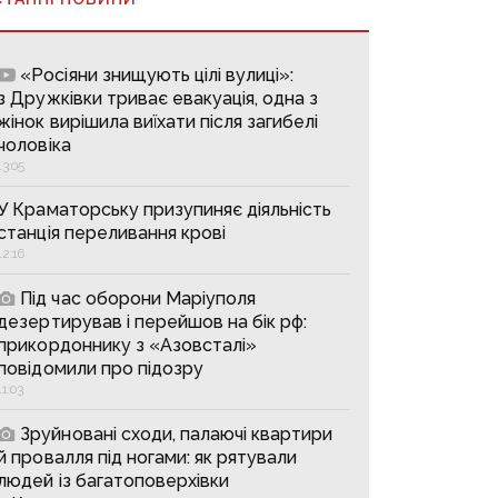
«Росіяни знищують цілі вулиці»:
з Дружківки триває евакуація, одна з
жінок вирішила виїхати після загибелі
чоловіка
13:05
У Краматорську призупиняє діяльність
станція переливання крові
12:16
Під час оборони Маріуполя
дезертирував і перейшов на бік рф:
прикордоннику з «Азовсталі»
повідомили про підозру
11:03
Зруйновані сходи, палаючі квартири
й провалля під ногами: як рятували
людей із багатоповерхівки