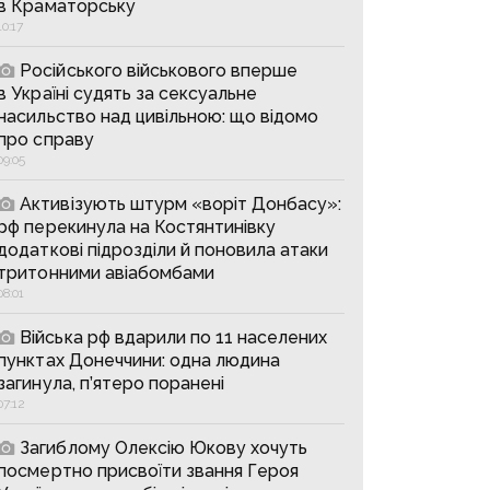
в Краматорську
10:17
Російського військового вперше
в Україні судять за сексуальне
насильство над цивільною: що відомо
про справу
09:05
Активізують штурм «воріт Донбасу»:
рф перекинула на Костянтинівку
додаткові підрозділи й поновила атаки
тритонними авіабомбами
08:01
Війська рф вдарили по 11 населених
пунктах Донеччини: одна людина
загинула, п’ятеро поранені
07:12
Загиблому Олексію Юкову хочуть
посмертно присвоїти звання Героя