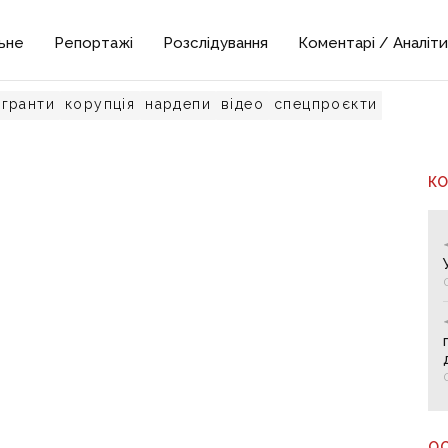
ьне
Репортажі
Розслідування
Коментарі / Аналіти
гранти
корупція
нардепи
відео
спецпроєкти
К
О