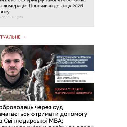
агломерацію Донеччини до кінця 2026
року
6 серпня, 13:20
КТУАЛЬНЕ
оброволець через суд
амагається отримати допомогу
ід Світлодарської МВА: