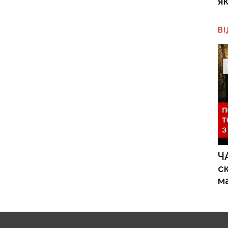
я
В
Ч
с
м