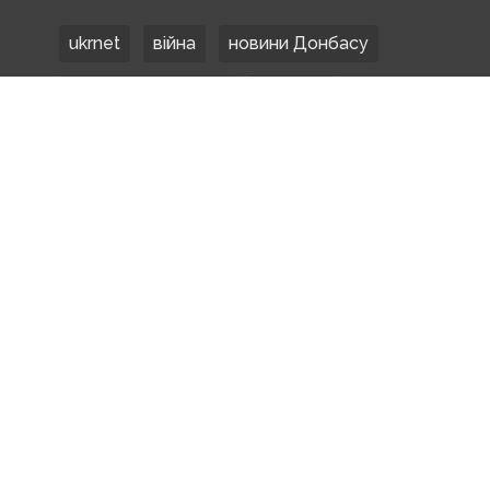
ukrnet
війна
новини Донбасу
Донецька область
Донбас
Донетчина
ЗСУ
Донбасс
російські окупанти
новости Донбасса
Покровськ
Маріуполь
ООС
обстріли
боевики