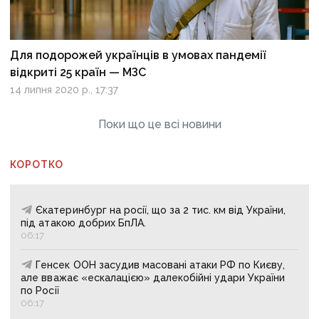
Для подорожей українців в умовах пандемії
відкриті 25 країн — МЗС
14 липня 2020 р., 17:37
Поки що це всі новини
КОРОТКО
Єкатеринбург на росії, що за 2 тис. км від України,
під атакою добрих БпЛА.
06:17
Генсек ООН засудив масовані атаки РФ по Києву,
але вважає «ескалацією» далекобійні удари України
по Росії
06:17