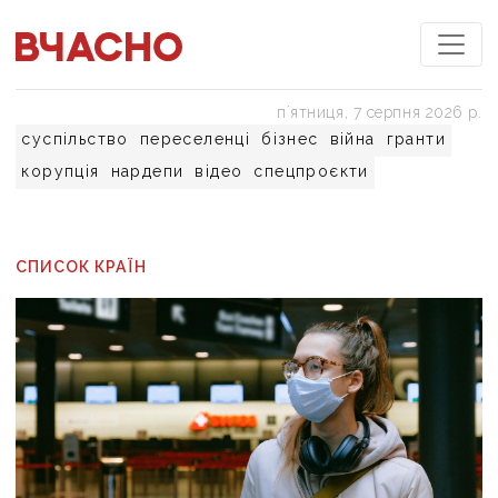
пʼятниця, 7 серпня 2026 р.
суспільство
переселенці
бізнес
війна
гранти
корупція
нардепи
відео
спецпроєкти
СПИСОК КРАЇН