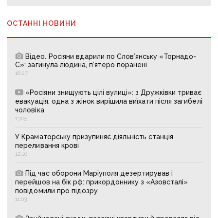
ОСТАННІ НОВИНИ
Відео. Росіяни вдарили по Слов’янську «Торнадо-
С»: загинула людина, п’ятеро поранені
16:27
«Росіяни знищують цілі вулиці»: з Дружківки триває
евакуація, одна з жінок вирішила виїхати після загибелі
чоловіка
13:05
У Краматорську призупиняє діяльність станція
переливання крові
12:16
Під час оборони Маріуполя дезертирував і
перейшов на бік рф: прикордоннику з «Азовсталі»
повідомили про підозру
11:03