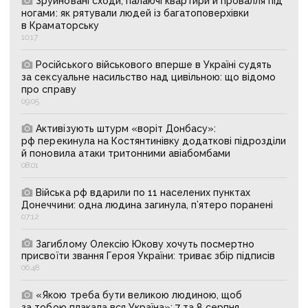
Зруйновані сходи, палаючі квартири й провалля під
ногами: як рятували людей із багатоповерхівки
в Краматорську
10:17
Російського військового вперше в Україні судять
за сексуальне насильство над цивільною: що відомо
про справу
09:05
Активізують штурм «воріт Донбасу»:
рф перекинула на Костянтинівку додаткові підрозділи
й поновила атаки тритонними авіабомбами
08:01
Війська рф вдарили по 11 населених пунктах
Донеччини: одна людина загинула, п’ятеро поранені
07:12
Загиблому Олексію Юкову хочуть посмертно
присвоїти звання Героя України: триває збір підписів
06:48
«Якою треба бути великою людиною, щоб
за тобою плакала вся Україна»: 7 та 8 серпня