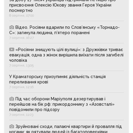
присвоєння Олексію Юкову звання Героя України
посмертно
8 серпня, 07:00
Відео. Росіяни вдарили по Слов’янську «Торнадо-
С»: загинула людина, п’ятеро поранені
7 серпня, 16:27
«Росіяни знищують цілі вулиці»: з Дружківки триває
евакуація, одна з жінок вирішила виїхати після загибелі
чоловіка
7 серпня, 13:05
У Краматорську призупиняє діяльність станція
переливання крові
7 серпня, 12:16
Під час оборони Маріуполя дезертирував і
перейшов на бік рф: прикордоннику з «Азовсталі»
повідомили про підозру
7 серпня, 11:03
Зруйновані сходи, палаючі квартири й провалля під
ногами: як рятували людей із багатоповерхівки