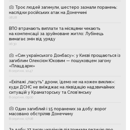
Троє людей загинули, шестеро зазнали поранень:
наслідки російських атак на Донеччині
08:28
ВПО втрачають виплати та місяцями чекають
на компенсації за зруйноване житло: Лубінець
вимагає змін від уряду
06:30
«Син українського Донбасу»: у Києві прощаються із
загиблим Олексієм Юковим — пошуковцем загону
«Плацдарм»
8 серпня, 10:47
«Екіпажі „пасуть“ дрони, їдемо не на кожен виклик»:
куди ДСНС не виїжджає на ліквідацію надзвичайних
ситуацій у Краматорську та Слов’янську
8 серпня, 09:00
Один загиблий і 15 поранених за добу: ворог
масовано обстріляв Донеччину
8 серпня, 07:08
За добу 27 тисяч українців підтримали петицію про