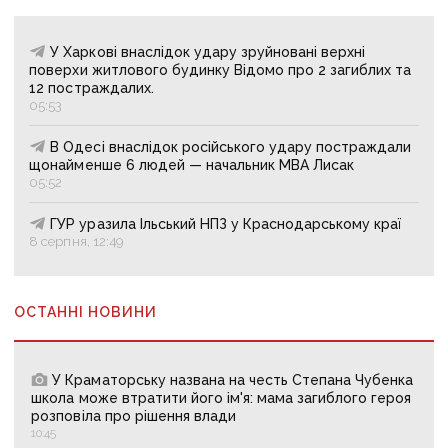
У Харкові внаслідок удару зруйновані верхні
поверхи житлового будинку Відомо про 2 загиблих та
12 постраждалих.
05:53
В Одесі внаслідок російського удару постраждали
щонайменше 6 людей — начальник МВА Лисак
05:52
ГУР уразила Ільський НПЗ у Краснодарському краї
8 серпня, 12:49
ОСТАННІ НОВИНИ
У Краматорську названа на честь Степана Чубенка
школа може втратити його ім'я: мама загиблого героя
розповіла про рішення влади
10:45