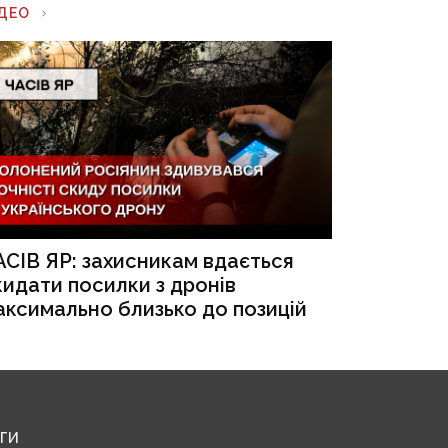
ІДЕО
АСІВ ЯР: захисникам вдається
кидати посилки з дронів
аксимально близько до позицій
ЕГИ