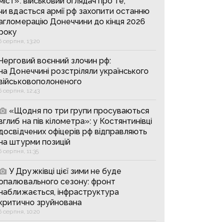
міст»: військовий оглядач про те,
чи вдасться армії рф захопити останню
агломерацію Донеччини до кінця 2026
року
6 серпня, 13:20
Черговий воєнний злочин рф:
на Донеччині розстріляли українського
військовополоненого
6 серпня, 12:43
«Щодня по три групи просуваються
вглиб на пів кілометра»: у Костянтинівці
досвідчених офіцерів рф відправляють
на штурми позицій
6 серпня, 11:35
У Дружківці цієї зими не буде
опалювального сезону: фронт
наближається, інфраструктура
критично зруйнована
6 серпня, 10:20