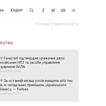
ка
English
пʼятниця, 7 серпня 2026 р.
ОРОТКО
Генштаб підтвердив ураження двох
російських НПЗ та засоби управління
ударними БпЛА.
6 серпня, 14:01
За останній місяць росія знищила 400 тис.
кв. м складських приміщень українського
бізнесу, — Forbes
6 серпня, 14:01