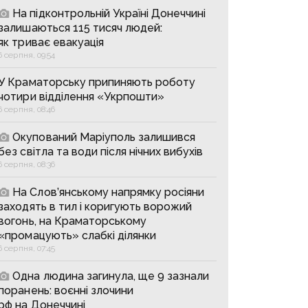
На підконтрольній Україні Донеччині
залишаються 115 тисяч людей:
як триває евакуація
6 серпня, 09:54
У Краматорську припиняють роботу
чотири відділення «Укрпошти»
6 серпня, 08:46
Окупований Маріуполь залишився
без світла та води після нічних вибухів
6 серпня, 08:36
На Слов’янському напрямку росіяни
заходять в тил і коригують ворожий
вогонь, на Краматорському
«промацують» слабкі ділянки
6 серпня, 07:45
Одна людина загинула, ще 9 зазнали
поранень: воєнні злочини
рф на Донеччині