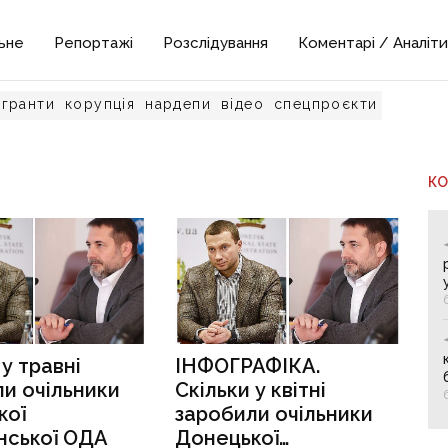
ьне
Репортажі
Розслідування
Коментарі / Аналіти
гранти
корупція
нардепи
відео
спецпроєкти
К
 у травні
ІНФОГРАФІКА.
и очільники
Скільки у квітні
кої
заробили очільники
нської ОДА
Донецької