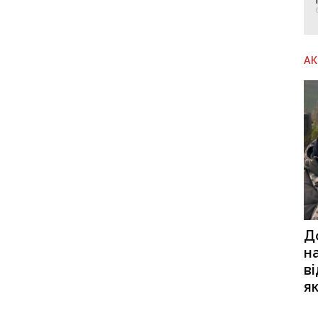
А
Д
н
в
я