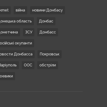
krnet
війна
новини Донбасу
онецька область
Донбас
онетчина
ЗСУ
Донбасс
осійські окупанти
овости Донбасса
Покровськ
аріуполь
ООС
обстріли
оевики