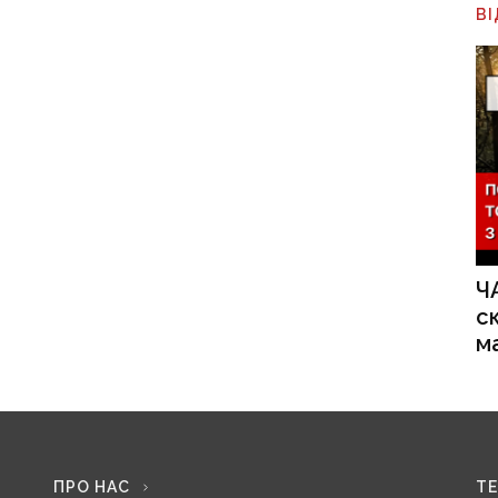
В
Ч
с
м
ПРО НАС
Т