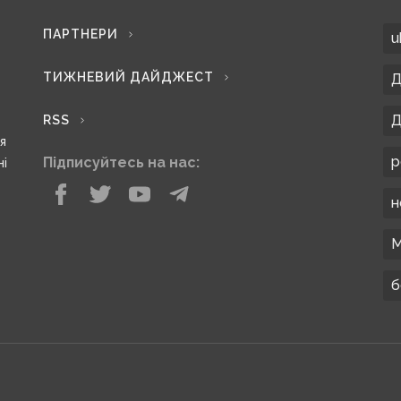
ПАРТНЕРИ
u
ТИЖНЕВИЙ ДАЙДЖЕСТ
Д
Д
RSS
ся
р
Підписуйтесь на нас:
ні
н
М
б