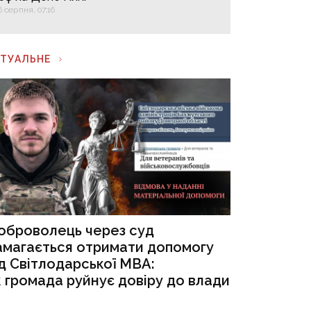
6 серпня, 07:16
КТУАЛЬНЕ
оброволець через суд
амагається отримати допомогу
ід Світлодарської МВА:
к громада руйнує довіру до влади