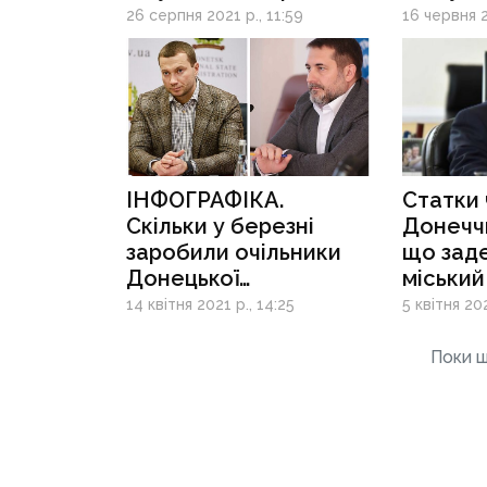
понад 37 млн грн
26 серпня 2021 р., 11:59
16 червня 2
у декларації
ІНФОГРАФІКА.
Статки 
Скільки у березні
Донечч
заробили очільники
що зад
Донецької
міський
та Луганської ОДА
Маріуп
14 квітня 2021 р., 14:25
5 квітня 202
Поки щ