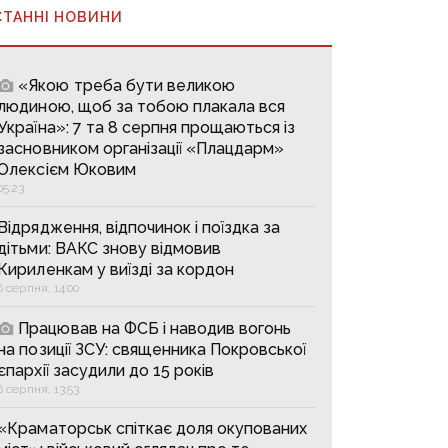
СТАННІ НОВИНИ
«Якою треба бути великою
людиною, щоб за тобою плакала вся
Україна»: 7 та 8 серпня прощаються із
засновником організації «Плацдарм»
Олексієм Юковим
05:23
Відрядження, відпочинок і поїздка за
дітьми: ВАКС знову відмовив
Кириленкам у виїзді за кордон
6 серпня, 14:00
Працював на ФСБ і наводив вогонь
на позиції ЗСУ: священника Покровської
єпархії засудили до 15 років
6 серпня, 13:53
«Краматорськ спіткає доля окупованих