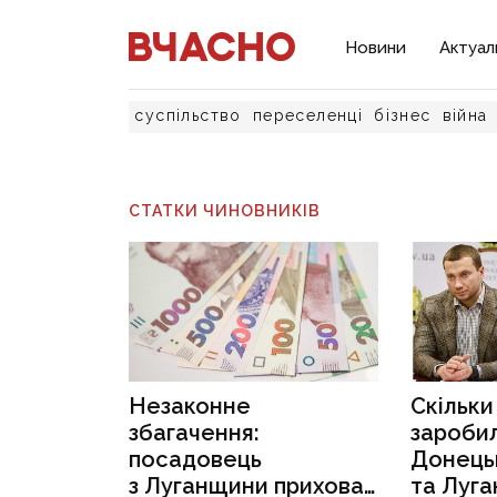
Новини
Актуал
суспільство
переселенці
бізнес
війна
СТАТКИ ЧИНОВНИКІВ
Незаконне
Скільки
збагачення:
заробил
посадовець
Донець
з Луганщини приховав
та Луга