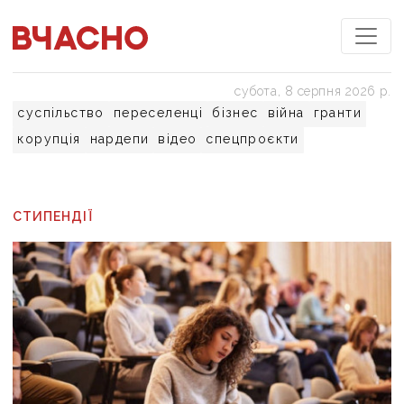
субота, 8 серпня 2026 р.
суспільство
переселенці
бізнес
війна
гранти
корупція
нардепи
відео
спецпроєкти
СТИПЕНДІЇ