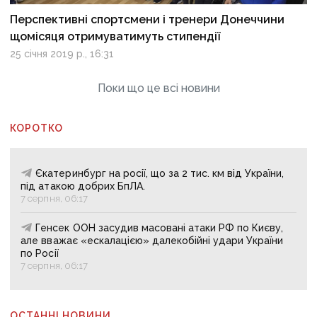
Перспективні спортсмени і тренери Донеччини
щомісяця отримуватимуть стипендії
25 січня 2019 р., 16:31
Поки що це всі новини
КОРОТКО
Єкатеринбург на росії, що за 2 тис. км від України,
під атакою добрих БпЛА.
7 серпня, 06:17
Генсек ООН засудив масовані атаки РФ по Києву,
але вважає «ескалацією» далекобійні удари України
по Росії
7 серпня, 06:17
ОСТАННІ НОВИНИ