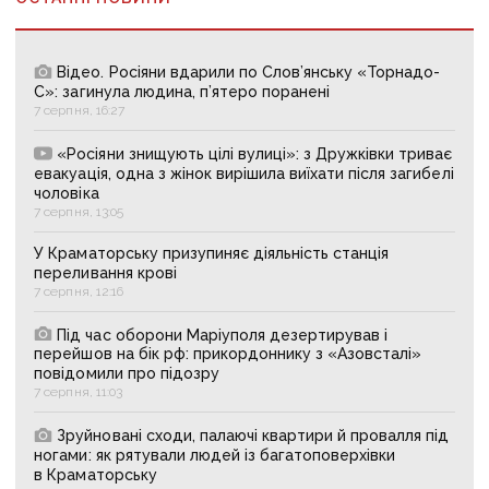
Відео. Росіяни вдарили по Слов’янську «Торнадо-
С»: загинула людина, п’ятеро поранені
7 серпня, 16:27
«Росіяни знищують цілі вулиці»: з Дружківки триває
евакуація, одна з жінок вирішила виїхати після загибелі
чоловіка
7 серпня, 13:05
У Краматорську призупиняє діяльність станція
переливання крові
7 серпня, 12:16
Під час оборони Маріуполя дезертирував і
перейшов на бік рф: прикордоннику з «Азовсталі»
повідомили про підозру
7 серпня, 11:03
Зруйновані сходи, палаючі квартири й провалля під
ногами: як рятували людей із багатоповерхівки
в Краматорську