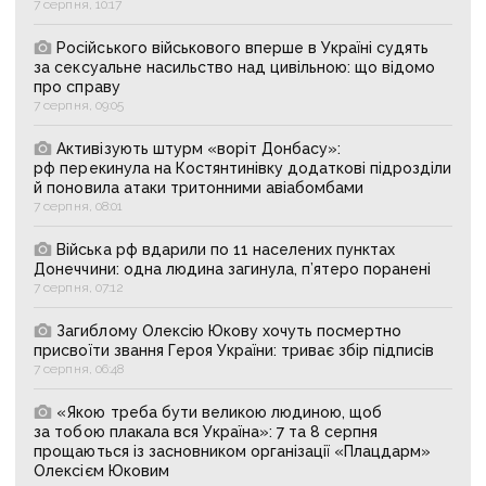
7 серпня, 10:17
Російського військового вперше в Україні судять
за сексуальне насильство над цивільною: що відомо
про справу
7 серпня, 09:05
Активізують штурм «воріт Донбасу»:
рф перекинула на Костянтинівку додаткові підрозділи
й поновила атаки тритонними авіабомбами
7 серпня, 08:01
Війська рф вдарили по 11 населених пунктах
Донеччини: одна людина загинула, п’ятеро поранені
7 серпня, 07:12
Загиблому Олексію Юкову хочуть посмертно
присвоїти звання Героя України: триває збір підписів
7 серпня, 06:48
«Якою треба бути великою людиною, щоб
за тобою плакала вся Україна»: 7 та 8 серпня
прощаються із засновником організації «Плацдарм»
Олексієм Юковим