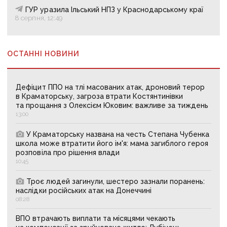
ГУР уразила Ільський НПЗ у Краснодарському краї
8 серпня, 12:49
ОСТАННІ НОВИНИ
Дефіцит ППО на тлі масованих атак, дроновий терор
в Краматорську, загроза втрати Костянтинівки
та прощання з Олексієм Юковим: важливе за тиждень
13:00
У Краматорську названа на честь Степана Чубенка
школа може втратити його ім'я: мама загиблого героя
розповіла про рішення влади
10:45
Троє людей загинули, шестеро зазнали поранень:
наслідки російських атак на Донеччині
08:28
ВПО втрачають виплати та місяцями чекають