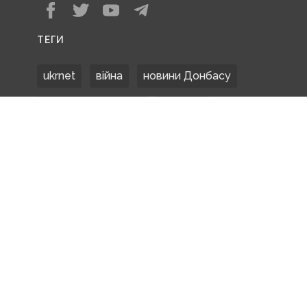
ТЕГИ
ukrnet
війна
новини Донбасу
Донецька область
Донбас
Донетчина
ЗСУ
Донбасс
російські окупанти
новости Донбасса
Покровськ
Маріуполь
ООС
обстріли
боевики