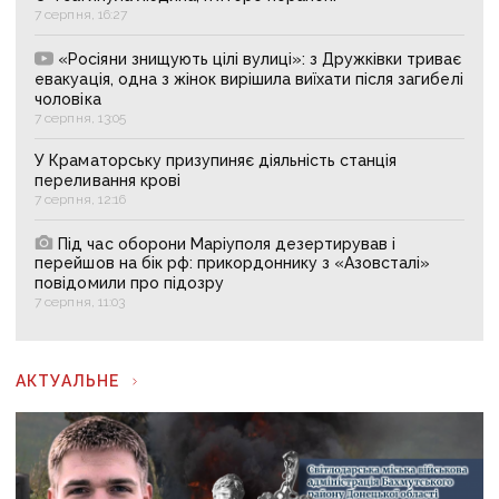
7 серпня, 16:27
«Росіяни знищують цілі вулиці»: з Дружківки триває
евакуація, одна з жінок вирішила виїхати після загибелі
чоловіка
7 серпня, 13:05
У Краматорську призупиняє діяльність станція
переливання крові
7 серпня, 12:16
Під час оборони Маріуполя дезертирував і
перейшов на бік рф: прикордоннику з «Азовсталі»
повідомили про підозру
7 серпня, 11:03
АКТУАЛЬНЕ