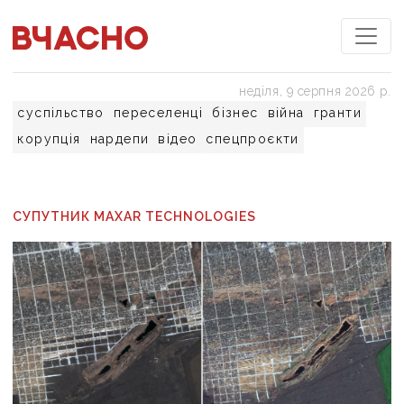
неділя, 9 серпня 2026 р.
суспільство
переселенці
бізнес
війна
гранти
корупція
нардепи
відео
спецпроєкти
СУПУТНИК MAXAR TECHNOLOGIES