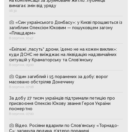
на компенсації за зруйноване житло: Лубінець
вимагає змін від уряду
06:30
«Син українського Донбасу»: у Києві прощаються із
загиблим Олексієм Юковим — пошуковцем загону
«Плацдарм»
8 серпня, 10:47
«Екіпажі „пасуть“ дрони, їдемо не на кожен виклик»:
куди ДСНС не виїжджає на ліквідацію надзвичайних
ситуацій у Краматорську та Слов’янську
8 серпня, 09:00
Один загиблий і 15 поранених за добу: ворог
масовано обстріляв Донеччину
8 серпня, 07:08
За добу 27 тисяч українців підтримали петицію про
присвоєння Олексію Юкову звання Героя України
посмертно
8 серпня, 07:00
Відео. Росіяни вдарили по Слов’янську «Торнадо-
С»: загинула людина, п’ятеро поранені