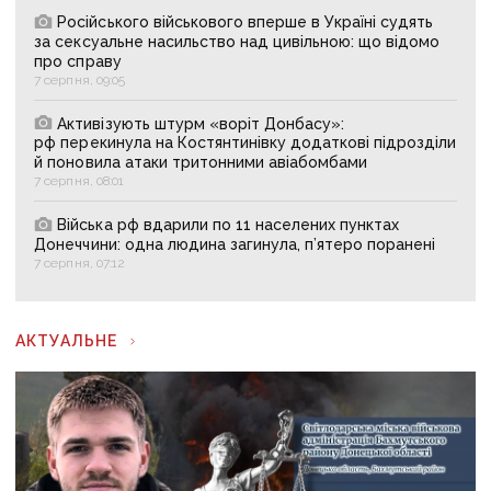
Російського військового вперше в Україні судять
за сексуальне насильство над цивільною: що відомо
про справу
7 серпня, 09:05
Активізують штурм «воріт Донбасу»:
рф перекинула на Костянтинівку додаткові підрозділи
й поновила атаки тритонними авіабомбами
7 серпня, 08:01
Війська рф вдарили по 11 населених пунктах
Донеччини: одна людина загинула, п’ятеро поранені
7 серпня, 07:12
АКТУАЛЬНЕ