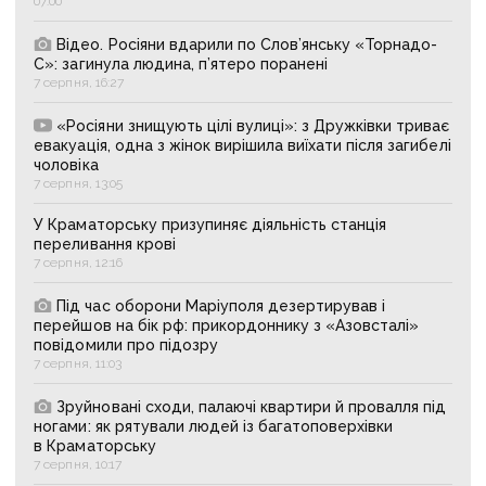
07:00
Відео. Росіяни вдарили по Слов’янську «Торнадо-
С»: загинула людина, п’ятеро поранені
7 серпня, 16:27
«Росіяни знищують цілі вулиці»: з Дружківки триває
евакуація, одна з жінок вирішила виїхати після загибелі
чоловіка
7 серпня, 13:05
У Краматорську призупиняє діяльність станція
переливання крові
7 серпня, 12:16
Під час оборони Маріуполя дезертирував і
перейшов на бік рф: прикордоннику з «Азовсталі»
повідомили про підозру
7 серпня, 11:03
Зруйновані сходи, палаючі квартири й провалля під
ногами: як рятували людей із багатоповерхівки
в Краматорську
7 серпня, 10:17