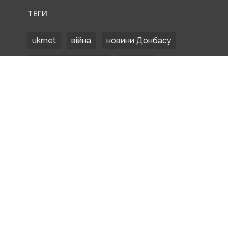
ТЕГИ
ukrnet
війна
новини Донбасу
Донецька область
Донбас
Донетчина
ЗСУ
Донбасс
російські окупанти
новости Донбасса
Покровськ
Маріуполь
ООС
обстріли
боевики