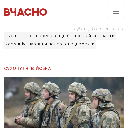
субота, 8 серпня 2026 р.
суспільство
переселенці
бізнес
війна
гранти
корупція
нардепи
відео
спецпроєкти
СУХОПУТНІ ВІЙСЬКА