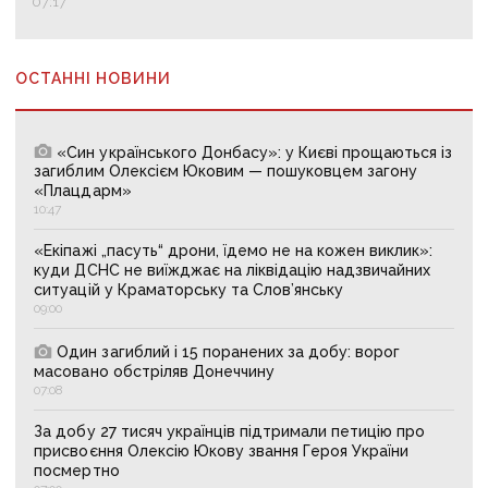
07:17
ОСТАННІ НОВИНИ
«Син українського Донбасу»: у Києві прощаються із
загиблим Олексієм Юковим — пошуковцем загону
«Плацдарм»
10:47
«Екіпажі „пасуть“ дрони, їдемо не на кожен виклик»:
куди ДСНС не виїжджає на ліквідацію надзвичайних
ситуацій у Краматорську та Слов’янську
09:00
Один загиблий і 15 поранених за добу: ворог
масовано обстріляв Донеччину
07:08
За добу 27 тисяч українців підтримали петицію про
присвоєння Олексію Юкову звання Героя України
посмертно