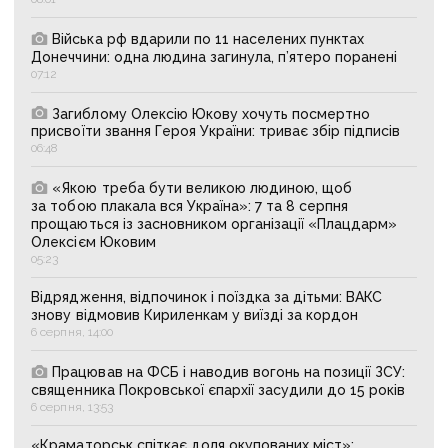
Війська рф вдарили по 11 населених пунктах
Донеччини: одна людина загинула, п’ятеро поранені
07:12
Загиблому Олексію Юкову хочуть посмертно
присвоїти звання Героя України: триває збір підписів
06:48
«Якою треба бути великою людиною, щоб
за тобою плакала вся Україна»: 7 та 8 серпня
прощаються із засновником організації «Плацдарм»
Олексієм Юковим
05:23
Відрядження, відпочинок і поїздка за дітьми: ВАКС
знову відмовив Кириленкам у виїзді за кордон
6 серпня, 14:00
Працював на ФСБ і наводив вогонь на позиції ЗСУ:
священника Покровської єпархії засудили до 15 років
6 серпня, 13:53
«Краматорськ спіткає доля окупованих міст»: