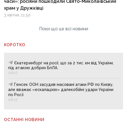
часи»: росіяни пошкодили Свято-Миколаївський
храм у Дружківці
3 квітня, 11:50
Поки що це всі новини
КОРОТКО
Єкатеринбург на росії, що за 2 тис. км від України,
під атакою добрих БпЛА.
06:17
Генсек ООН засудив масовані атаки РФ по Києву,
але вважає «ескалацією» далекобійні удари України
по Росії
06:17
ОСТАННІ НОВИНИ