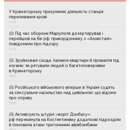
У Краматорську призупиняє діяльність станція
переливання крові
11:42
Під час оборони Маріуполя дезертирував і
перейшов на бік рф: прикордоннику з «Азовсталі»
повідомили про підозру
11:03
Зруйновані сходи, палаючі квартири й провалля під
ногами: як рятували людей із багатоповерхівки
в Краматорську
10:17
Російського військового вперше в Україні судять
за сексуальне насильство над цивільною: що відомо
про справу
09:05
Активізують штурм «воріт Донбасу»:
рф перекинула на Костянтинівку додаткові підрозділи
й поновила атаки тритонними авіабомбами
08:01