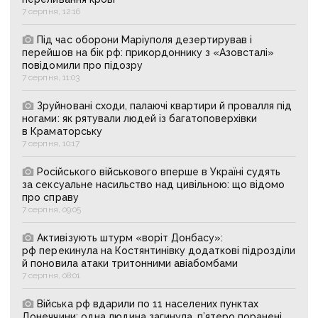
7 серпня, 12:16
Під час оборони Маріуполя дезертирував і
перейшов на бік рф: прикордоннику з «Азовсталі»
повідомили про підозру
7 серпня, 11:03
Зруйновані сходи, палаючі квартири й провалля під
ногами: як рятували людей із багатоповерхівки
в Краматорську
7 серпня, 10:17
Російського військового вперше в Україні судять
за сексуальне насильство над цивільною: що відомо
про справу
7 серпня, 09:05
Активізують штурм «воріт Донбасу»:
рф перекинула на Костянтинівку додаткові підрозділи
й поновила атаки тритонними авіабомбами
7 серпня, 08:01
Війська рф вдарили по 11 населених пунктах
Донеччини: одна людина загинула, п’ятеро поранені