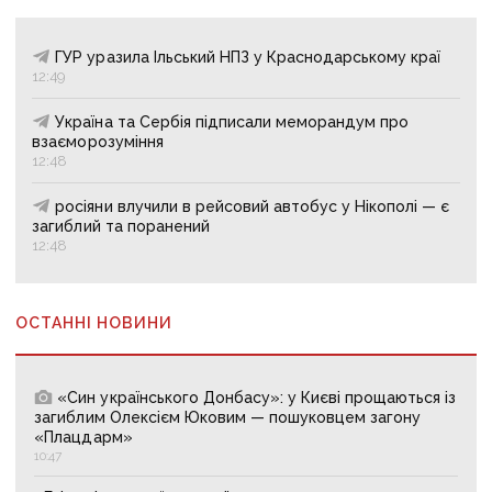
ГУР уразила Ільський НПЗ у Краснодарському краї
12:49
Україна та Сербія підписали меморандум про
взаєморозуміння
12:48
росіяни влучили в рейсовий автобус у Нікополі — є
загиблий та поранений
12:48
ОСТАННІ НОВИНИ
«Син українського Донбасу»: у Києві прощаються із
загиблим Олексієм Юковим — пошуковцем загону
«Плацдарм»
10:47