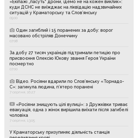
«Екіпажі „пасуть“ дрони, їдемо не на кожен виклик»:
куди ДСНС не виїжджає на ліквідацію надзвичайних
ситуацій у Краматорську та Слов’янську
09:00
Один загиблий і 15 поранених за добу: ворог
масовано обстріляв Донеччину
07:08
За добу 27 тисяч українців підтримали петицію про
присвоєння Олексію Юкову звання Героя України
посмертно
07:00
Відео. Росіяни вдарили по Слов’янську «Торнадо-
С»: загинула людина, п’ятеро поранені
7 серпня, 16:27
«Росіяни знищують цілі вулиці»: з Дружківки триває
евакуація, одна з жінок вирішила виїхати після загибелі
чоловіка
7 серпня, 13:05
У Краматорську призупиняє діяльність станція
переливання крові