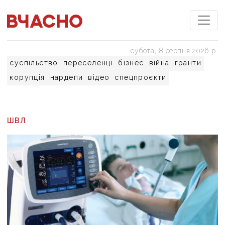
субота, 8 серпня 2026 р.
суспільство
переселенці
бізнес
війна
гранти
корупція
нардепи
відео
спецпроєкти
ШВЛ