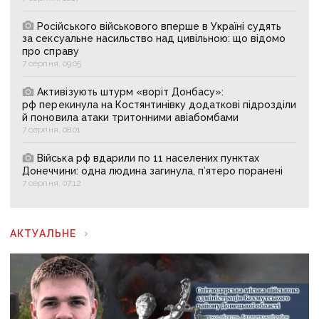
Російського військового вперше в Україні судять
за сексуальне насильство над цивільною: що відомо
про справу
7 серпня, 09:05
Активізують штурм «воріт Донбасу»:
рф перекинула на Костянтинівку додаткові підрозділи
й поновила атаки тритонними авіабомбами
7 серпня, 08:01
Війська рф вдарили по 11 населених пунктах
Донеччини: одна людина загинула, п’ятеро поранені
7 серпня, 07:12
АКТУАЛЬНЕ