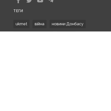
ТЕГИ
ukrnet
війна
новини Донбасу
Донецька область
Донбас
Донетчина
ЗСУ
Донбасс
російські окупанти
новости Донбасса
Покровськ
Маріуполь
ООС
обстріли
боевики