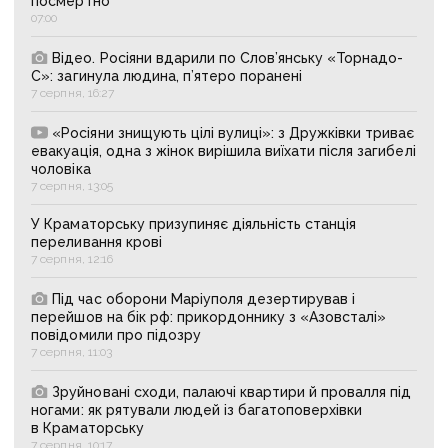
посмертно
07:00
Відео. Росіяни вдарили по Слов’янську «Торнадо-
С»: загинула людина, п’ятеро поранені
7 серпня, 16:27
«Росіяни знищують цілі вулиці»: з Дружківки триває
евакуація, одна з жінок вирішила виїхати після загибелі
чоловіка
7 серпня, 13:05
У Краматорську призупиняє діяльність станція
переливання крові
7 серпня, 12:16
Під час оборони Маріуполя дезертирував і
перейшов на бік рф: прикордоннику з «Азовсталі»
повідомили про підозру
7 серпня, 11:03
Зруйновані сходи, палаючі квартири й провалля під
ногами: як рятували людей із багатоповерхівки
в Краматорську
7 серпня, 10:17