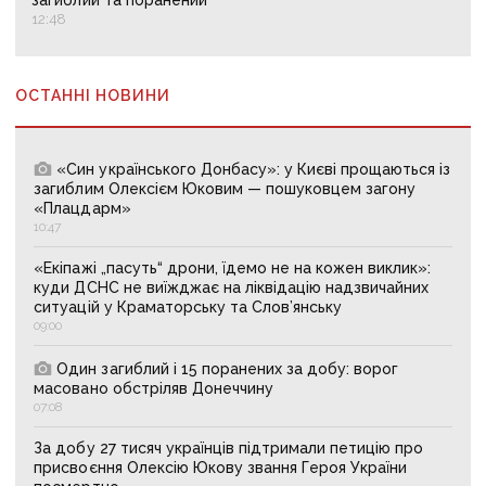
загиблий та поранений
12:48
ОСТАННІ НОВИНИ
«Син українського Донбасу»: у Києві прощаються із
загиблим Олексієм Юковим — пошуковцем загону
«Плацдарм»
10:47
«Екіпажі „пасуть“ дрони, їдемо не на кожен виклик»:
куди ДСНС не виїжджає на ліквідацію надзвичайних
ситуацій у Краматорську та Слов’янську
09:00
Один загиблий і 15 поранених за добу: ворог
масовано обстріляв Донеччину
07:08
За добу 27 тисяч українців підтримали петицію про
присвоєння Олексію Юкову звання Героя України