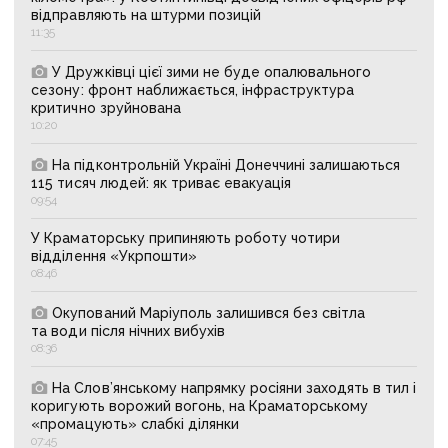
відправляють на штурми позицій
11:35
У Дружківці цієї зими не буде опалювального
сезону: фронт наближається, інфраструктура
критично зруйнована
10:20
На підконтрольній Україні Донеччині залишаються
115 тисяч людей: як триває евакуація
09:54
У Краматорську припиняють роботу чотири
відділення «Укрпошти»
08:46
Окупований Маріуполь залишився без світла
та води після нічних вибухів
08:36
На Слов’янському напрямку росіяни заходять в тил і
коригують ворожий вогонь, на Краматорському
«промацують» слабкі ділянки
07:45