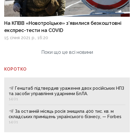
На КПВВ «Новотроїцьке» з’явилися безкоштовні
експрес-тести на COVID
15 січня 2021 р., 16:20
Поки що це всі новини
КОРОТКО
Генштаб підтвердив ураження двох російських НПЗ
та засоби управління ударними БпЛА.
14:01
За останній місяць росія знищила 400 тис. кв. м
складських приміщень українського бізнесу, — Forbes
14:01