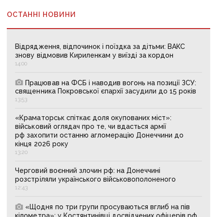
ОСТАННІ НОВИНИ
Відрядження, відпочинок і поїздка за дітьми: ВАКС
знову відмовив Кириленкам у виїзді за кордон
14:00
Працював на ФСБ і наводив вогонь на позиції ЗСУ:
священника Покровської єпархії засудили до 15 років
13:53
«Краматорськ спіткає доля окупованих міст»:
військовий оглядач про те, чи вдасться армії
рф захопити останню агломерацію Донеччини до
кінця 2026 року
13:20
Черговий воєнний злочин рф: на Донеччині
розстріляли українського військовополоненого
12:43
«Щодня по три групи просуваються вглиб на пів
кілометра»: у Костянтинівці досвідчених офіцерів рф