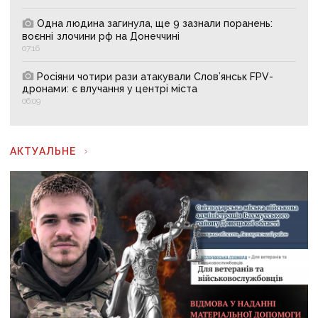
Одна людина загинула, ще 9 зазнали поранень:
воєнні злочини рф на Донеччині
07:16
Росіяни чотири рази атакували Слов’янськ FPV-
дронами: є влучання у центрі міста
06:09
АКТУАЛЬНЕ