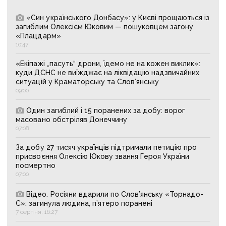
«Син українського Донбасу»: у Києві прощаються із
загиблим Олексієм Юковим — пошуковцем загону
«Плацдарм»
10:47
«Екіпажі „пасуть“ дрони, їдемо не на кожен виклик»:
куди ДСНС не виїжджає на ліквідацію надзвичайних
ситуацій у Краматорську та Слов’янську
09:00
Один загиблий і 15 поранених за добу: ворог
масовано обстріляв Донеччину
07:08
За добу 27 тисяч українців підтримали петицію про
присвоєння Олексію Юкову звання Героя України
посмертно
07:00
Відео. Росіяни вдарили по Слов’янську «Торнадо-
С»: загинула людина, п’ятеро поранені
7 серпня, 16:27