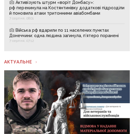
Активізують штурм «воріт Донбасу»:
рф перекинула на Костянтинівку додаткові підрозділи
й поновила атаки тритонними авіабомбами
7 серпня, 08:01
Війська рф вдарили по 11 населених пунктах
Донеччини: одна людина загинула, п’ятеро поранені
7 серпня, 07:12
АКТУАЛЬНЕ