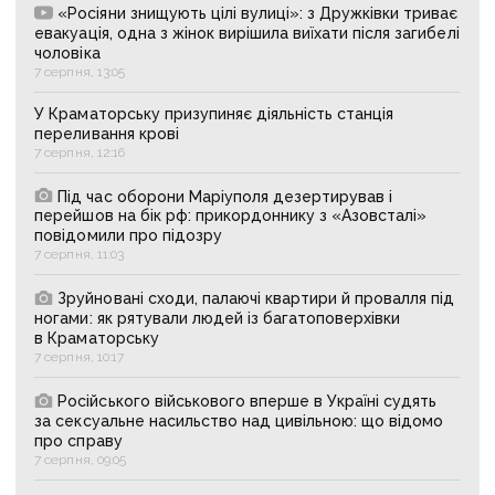
«Росіяни знищують цілі вулиці»: з Дружківки триває
евакуація, одна з жінок вирішила виїхати після загибелі
чоловіка
7 серпня, 13:05
У Краматорську призупиняє діяльність станція
переливання крові
7 серпня, 12:16
Під час оборони Маріуполя дезертирував і
перейшов на бік рф: прикордоннику з «Азовсталі»
повідомили про підозру
7 серпня, 11:03
Зруйновані сходи, палаючі квартири й провалля під
ногами: як рятували людей із багатоповерхівки
в Краматорську
7 серпня, 10:17
Російського військового вперше в Україні судять
за сексуальне насильство над цивільною: що відомо
про справу
7 серпня, 09:05