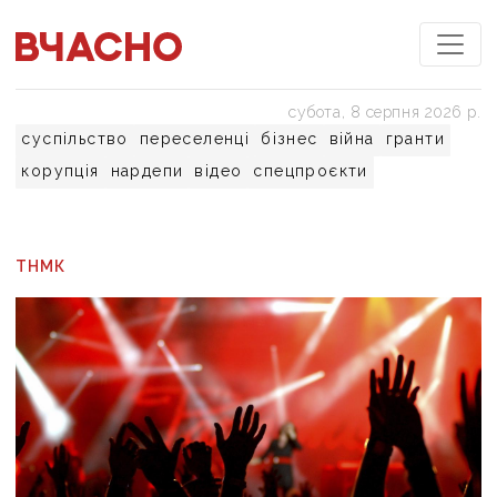
субота, 8 серпня 2026 р.
суспільство
переселенці
бізнес
війна
гранти
корупція
нардепи
відео
спецпроєкти
ТНМК