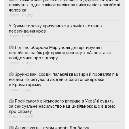
евакуація, одна з жінок вирішила виїхати після загибелі
чоловіка
7 серпня, 13:05
У Краматорську призупиняє діяльність станція
переливання крові
7 серпня, 12:16
Під час оборони Маріуполя дезертирував і
перейшов на бік рф: прикордоннику з «Азовсталі»
повідомили про підозру
7 серпня, 11:03
Зруйновані сходи, палаючі квартири й провалля під
ногами: як рятували людей із багатоповерхівки
в Краматорську
7 серпня, 10:17
Російського військового вперше в Україні судять
за сексуальне насильство над цивільною: що відомо
про справу
7 серпня, 09:05
Активізують штурм «воріт Донбасу»: