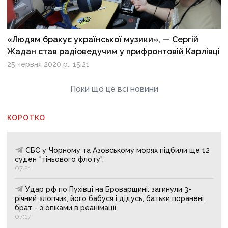
«Людям бракує української музики», — Сергій
Жадан став радіоведучим у прифронтовій Карлівці
25 червня 2020 р., 15:21
Поки що це всі новини
КОРОТКО
СБС у Чорному та Азовському морях підбили ще 12
суден "тіньового флоту".
07:21
Удар рф по Пухівці на Броварщині: загинули 3-
річний хлопчик, його бабуся і дідусь, батьки поранені,
брат - з опіками в реанімації
07:17