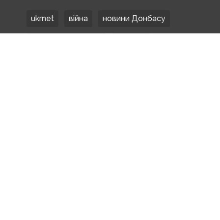
ukrnet
війна
новини Донбасу
Донецька область
Донбас
Донетчина
ЗСУ
Донбасс
російські окупанти
новости Донбасса
Покровськ
Маріуполь
ООС
обстріли
боевики