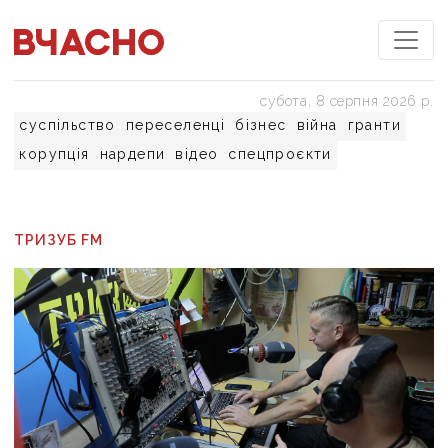
субота, 8 серпня 2026 р.
суспільство
переселенці
бізнес
війна
гранти
корупція
нардепи
відео
спецпроєкти
ТРИЗУБ FM