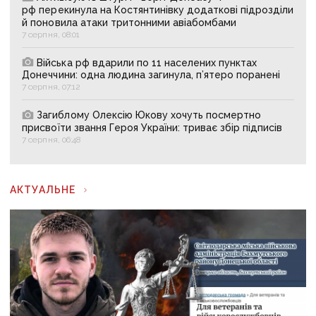
рф перекинула на Костянтинівку додаткові підрозділи
й поновила атаки тритонними авіабомбами
7 серпня, 08:01
Війська рф вдарили по 11 населених пунктах
Донеччини: одна людина загинула, п’ятеро поранені
7 серпня, 07:12
Загиблому Олексію Юкову хочуть посмертно
присвоїти звання Героя України: триває збір підписів
7 серпня, 06:48
АКТУАЛЬНЕ