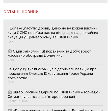
ОСТАННІ НОВИНИ
«Екіпажі „пасуть“ дрони, їдемо не на кожен виклик»:
куди ДСНС не виїжджає на ліквідацію надзвичайних
ситуацій у Краматорську та Слов’янську
09:00
Один загиблий і 15 поранених за добу: ворог
масовано обстріляв Донеччину
07:08
За добу 27 тисяч українців підтримали петицію про
присвоєння Олексію Юкову звання Героя України
посмертно
07:00
Відео. Росіяни вдарили по Слов’янську «Торнадо-
С»: загинула людина, п’ятеро поранені
7 серпня, 16:27
«Росіяни знищують цілі вулиці»: з Дружківки триває