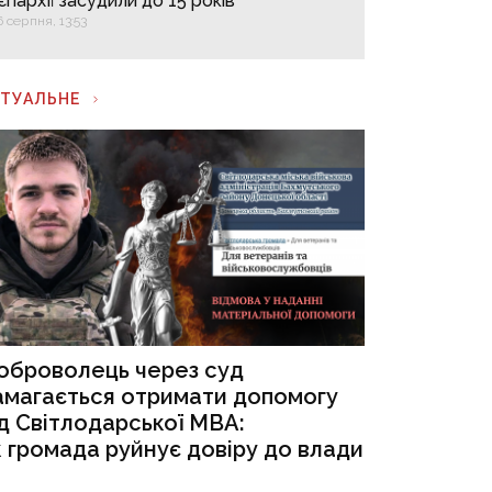
єпархії засудили до 15 років
6 серпня, 13:53
КТУАЛЬНЕ
оброволець через суд
амагається отримати допомогу
ід Світлодарської МВА:
к громада руйнує довіру до влади