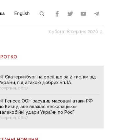
ка
English
субота, 8 серпня 2026 р.
ОРОТКО
Єкатеринбург на росії, що за 2 тис. км від
України, під атакою добрих БпЛА.
7 серпня, 06:17
Генсек ООН засудив масовані атаки РФ
по Києву, але вважає «ескалацією»
далекобійні удари України по Росії
7 серпня, 06:17
СТАННІ НОВИНИ