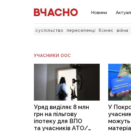
Новини
Актуал
суспільство
переселенці
бізнес
війна
УЧАСНИКИ ООС
Уряд виділяє 8 млн
У Покр
грн на пільгову
учасни
іпотеку для ВПО
можуть
та учасників АТО/
матері