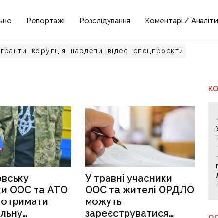
ьне
Репортажі
Розслідування
Коментарі / Аналіти
гранти
корупція
нардепи
відео
спецпроєкти
К
овську
У травні учасники
ки ООС та АТО
ООС та жителі ОРДЛО
 отримати
можуть
альну
зареєструватися
О