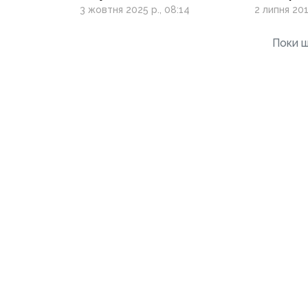
ООС
допомо
3 жовтня 2025 р., 08:14
2 липня 201
Поки щ