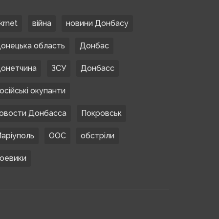
krnet
війна
новини Донбасу
онецька область
Донбас
онетчина
ЗСУ
Донбасс
осійські окупанти
овости Донбасса
Покровськ
аріуполь
ООС
обстріли
оевики