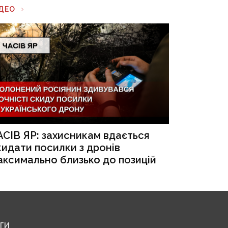
ІДЕО
АСІВ ЯР: захисникам вдається
кидати посилки з дронів
аксимально близько до позицій
ЕГИ