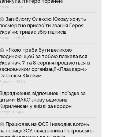
загинула, п’ятеро поранені
7 серпня, 07:12
Загиблому Олексію Юкову хочуть
посмертно присвоїти звання Героя
України: триває збір підписів
7 серпня, 06:48
«Якою треба бути великою
людиною, щоб за тобою плакала вся
Україна»: 7 та 8 серпня прощаються із
засновником організації «Плацдарм»
Олексієм Юковим
7 серпня, 05:23
Відрядження, відпочинок і поїздка за
дітьми: ВАКС знову відмовив
Кириленкам у виїзді за кордон
6 серпня, 14:00
Працював на ФСБ і наводив вогонь
на позиції ЗСУ: священника Покровської