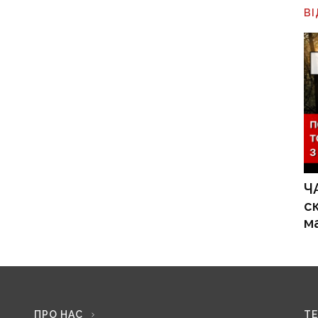
В
Ч
с
м
ПРО НАС
Т