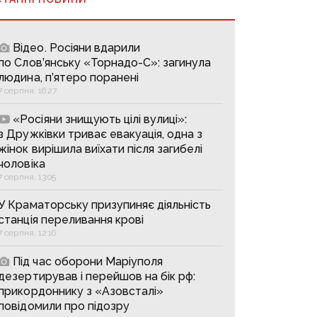
Відео. Росіяни вдарили
по Слов’янську «Торнадо-С»: загинула
людина, п’ятеро поранені
7 серпня, 16:27
«Росіяни знищують цілі вулиці»:
з Дружківки триває евакуація, одна з
жінок вирішила виїхати після загибелі
чоловіка
7 серпня, 13:05
У Краматорську призупиняє діяльність
станція переливання крові
7 серпня, 12:16
Під час оборони Маріуполя
дезертирував і перейшов на бік рф:
прикордоннику з «Азовсталі»
повідомили про підозру