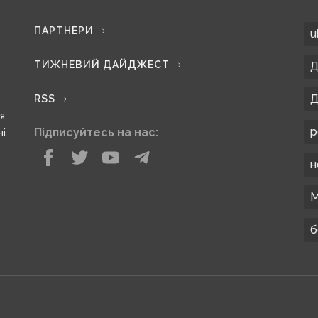
ПАРТНЕРИ
u
ТИЖНЕВИЙ ДАЙДЖЕСТ
Д
Д
RSS
ся
р
Підписуйтесь на нас:
ні
н
М
б