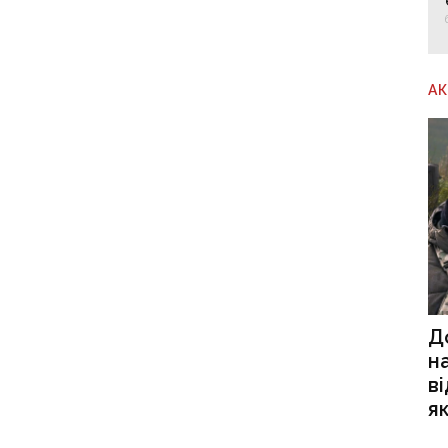
А
Д
н
в
я