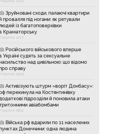
7 серпня, 11:03
Зруйновані сходи, палаючі квартири
й провалля під ногами: як рятували
людей із багатоповерхівки
в Краматорську
7 серпня, 10:17
Російського військового вперше
в Україні судять за сексуальне
насильство над цивільною: що відомо
про справу
7 серпня, 09:05
Активізують штурм «воріт Донбасу»:
рф перекинула на Костянтинівку
додаткові підрозділи й поновила атаки
тритонними авіабомбами
7 серпня, 08:01
Війська рф вдарили по 11 населених
пунктах Донеччини: одна людина