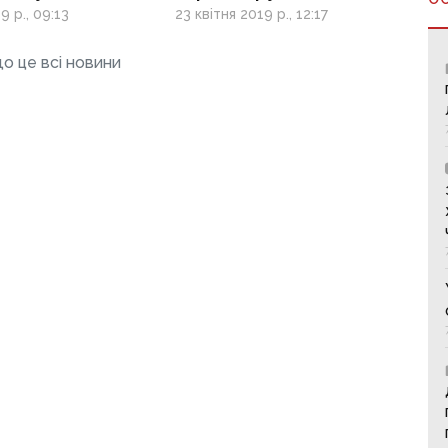
гу
на додаткову сесію
9 р., 09:13
23 квітня 2019 р., 12:17
ЗНО
о це всі новини