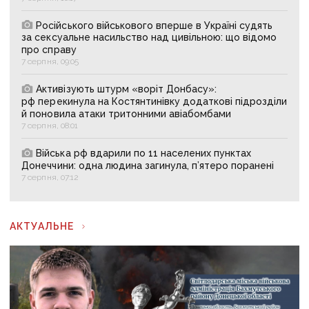
Російського військового вперше в Україні судять
за сексуальне насильство над цивільною: що відомо
про справу
7 серпня, 09:05
Активізують штурм «воріт Донбасу»:
рф перекинула на Костянтинівку додаткові підрозділи
й поновила атаки тритонними авіабомбами
7 серпня, 08:01
Війська рф вдарили по 11 населених пунктах
Донеччини: одна людина загинула, п’ятеро поранені
7 серпня, 07:12
АКТУАЛЬНЕ