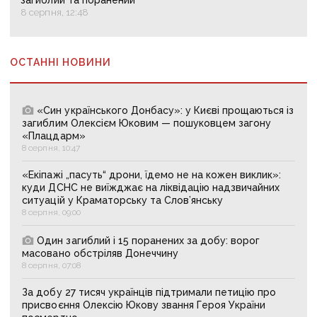
загиблий та поранений
8 серпня, 12:48
ОСТАННІ НОВИНИ
«Син українського Донбасу»: у Києві прощаються із
загиблим Олексієм Юковим — пошуковцем загону
«Плацдарм»
8 серпня, 10:47
«Екіпажі „пасуть“ дрони, їдемо не на кожен виклик»:
куди ДСНС не виїжджає на ліквідацію надзвичайних
ситуацій у Краматорську та Слов’янську
8 серпня, 09:00
Один загиблий і 15 поранених за добу: ворог
масовано обстріляв Донеччину
8 серпня, 07:08
За добу 27 тисяч українців підтримали петицію про
присвоєння Олексію Юкову звання Героя України