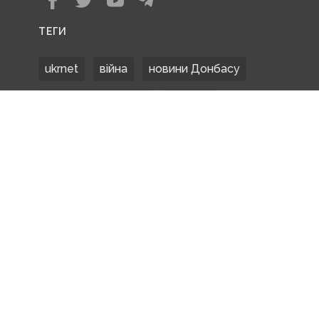
ТЕГИ
ukrnet
війна
новини Донбасу
Донецька область
Донбас
Донетчина
ЗСУ
Донбасс
російські окупанти
новости Донбасса
Покровськ
Маріуполь
ООС
обстріли
боевики