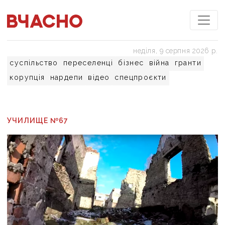
неділя, 9 серпня 2026 р.
суспільство
переселенці
бізнес
війна
гранти
корупція
нардепи
відео
спецпроєкти
УЧИЛИЩЕ №67