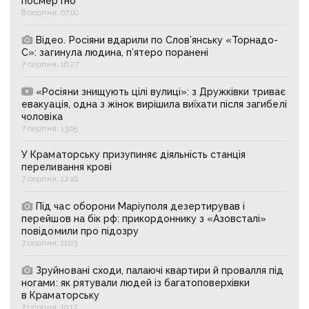
посмертно
8 серпня, 07:00
Відео. Росіяни вдарили по Слов’янську «Торнадо-
С»: загинула людина, п’ятеро поранені
7 серпня, 16:27
«Росіяни знищують цілі вулиці»: з Дружківки триває
евакуація, одна з жінок вирішила виїхати після загибелі
чоловіка
7 серпня, 13:05
У Краматорську призупиняє діяльність станція
переливання крові
7 серпня, 12:16
Під час оборони Маріуполя дезертирував і
перейшов на бік рф: прикордоннику з «Азовсталі»
повідомили про підозру
7 серпня, 11:03
Зруйновані сходи, палаючі квартири й провалля під
ногами: як рятували людей із багатоповерхівки
в Краматорську
7 серпня, 10:17