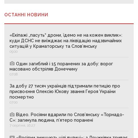
ОСТАННІ НОВИНИ
«Екіпажі „пасуть“ дрони, їдемо не на кожен виклик»:
куди ДСНС не виїжджає на ліквідацію надзвичайних
ситуацій у Краматорську та Слов’янську
09:00
Один загиблий і 15 поранених за добу: ворог
масовано обстріляв Донеччину
07:08
За добу 27 тисяч українців підтримали петицію про
присвоєння Олексію Юкову звання Героя України
посмертно
07:00
Відео. Росіяни вдарили по Слов’янську «Торнадо-
С»: загинула людина, п’ятеро поранені
7 серпня, 16:27
«Росіяни знищують цілі вулиці»: з Дружківки триває