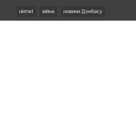
ukrnet
війна
новини Донбасу
Донецька область
Донбас
Донетчина
ЗСУ
Донбасс
російські окупанти
новости Донбасса
Покровськ
Маріуполь
ООС
обстріли
боевики