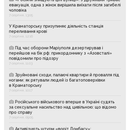
евакуація, одна з жінок вирішила виїхати після загибелі
чоловіка
7 серпня, 13:05
У Краматорську призупиняє діяльність станція
переливання крові
7 серпня, 12:16
Під час оборони Маріуполя дезертирував і
перейшов на бік рф: прикордоннику з «Азовсталі»
повідомили про підозру
7 серпня, 11:03
Зруйновані сходи, палаючі квартири й провалля під
ногами: як рятували людей із багатоповерхівки
в Краматорську
7 серпня, 10:17
Російського військового вперше в Україні судять
за сексуальне насильство над цивільною: що відомо
про справу
7 серпня, 09:05
Активізують штурм «воріт Донбасу»: