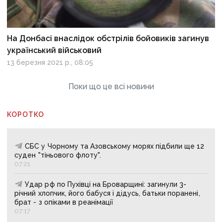
На Донбасі внаслідок обстрілів бойовиків загинув
український військовий
13 березня 2021 р., 08:05
Поки що це всі новини
КОРОТКО
СБС у Чорному та Азовському морях підбили ще 12
суден "тіньового флоту".
07:21
Удар рф по Пухівці на Броварщині: загинули 3-
річний хлопчик, його бабуся і дідусь, батьки поранені,
брат - з опіками в реанімації
07:17