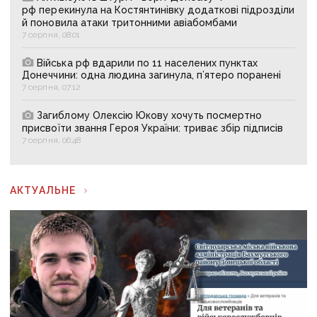
рф перекинула на Костянтинівку додаткові підрозділи
й поновила атаки тритонними авіабомбами
7 серпня, 08:01
Війська рф вдарили по 11 населених пунктах
Донеччини: одна людина загинула, п’ятеро поранені
7 серпня, 07:12
Загиблому Олексію Юкову хочуть посмертно
присвоїти звання Героя України: триває збір підписів
7 серпня, 06:48
АКТУАЛЬНЕ