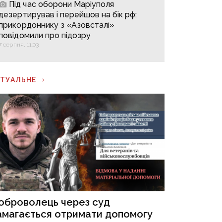
Під час оборони Маріуполя
дезертирував і перейшов на бік рф:
прикордоннику з «Азовсталі»
повідомили про підозру
7 серпня, 11:03
КТУАЛЬНЕ
оброволець через суд
амагається отримати допомогу