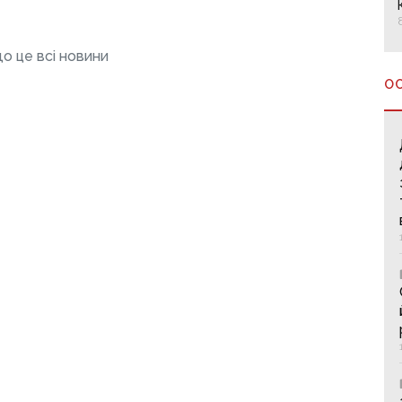
о це всі новини
О