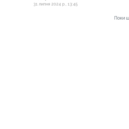
ветеранів, отримають
31 липня 2024 р., 13:45
грант: деталі
конкурсу
Поки щ