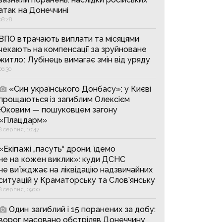
атак на Донеччині
08:28
ВПО втрачають виплати та місяцями
чекають на компенсації за зруйноване
житло: Лубінець вимагає змін від уряду
06:30
«Син українського Донбасу»: у Києві
прощаються із загиблим Олексієм
Юковим — пошуковцем загону
«Плацдарм»
8 серпня, 10:47
«Екіпажі „пасуть“ дрони, їдемо
не на кожен виклик»: куди ДСНС
не виїжджає на ліквідацію надзвичайних
ситуацій у Краматорську та Слов’янську
8 серпня, 09:00
Один загиблий і 15 поранених за добу:
ворог масовано обстріляв Донеччину