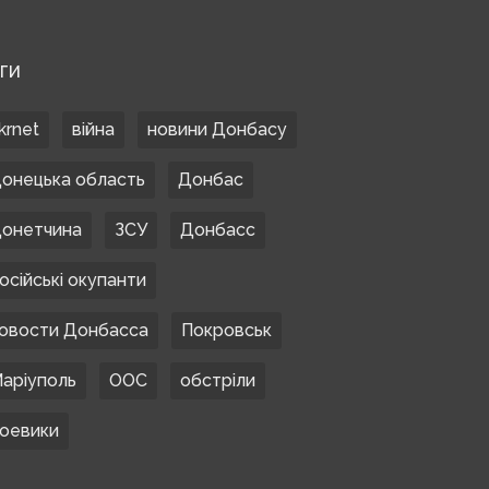
ЕГИ
krnet
війна
новини Донбасу
онецька область
Донбас
онетчина
ЗСУ
Донбасс
осійські окупанти
овости Донбасса
Покровськ
аріуполь
ООС
обстріли
оевики