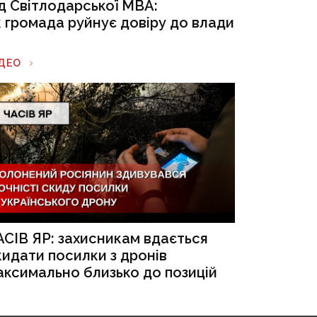
ід Світлодарської МВА:
к громада руйнує довіру до влади
ІДЕО
АСІВ ЯР: захисникам вдається
кидати посилки з дронів
аксимально близько до позицій