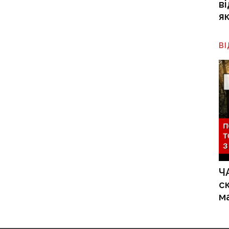
в
я
В
Ч
с
м