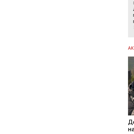
А
Д
н