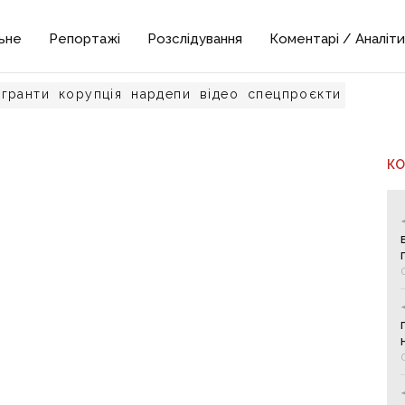
ьне
Репортажі
Розслідування
Коментарі / Аналіти
гранти
корупція
нардепи
відео
спецпроєкти
К