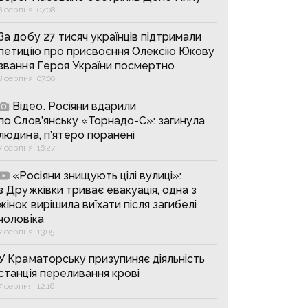
8 серпня, 07:08
За добу 27 тисяч українців підтримали
петицію про присвоєння Олексію Юкову
звання Героя України посмертно
8 серпня, 07:00
Відео. Росіяни вдарили
по Слов’янську «Торнадо-С»: загинула
людина, п’ятеро поранені
7 серпня, 16:27
«Росіяни знищують цілі вулиці»:
з Дружківки триває евакуація, одна з
жінок вирішила виїхати після загибелі
чоловіка
7 серпня, 13:05
У Краматорську призупиняє діяльність
станція переливання крові
7 серпня, 12:16