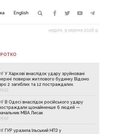
ка
English
неділя, 9 серпня 2026 р.
ОРОТКО
У Харкові внаслідок удару зруйновані
верхні поверхи житлового будинку Відомо
про 2 загиблих та 12 постраждалих.
05:53
В Одесі внаслідок російського удару
постраждали щонайменше 6 людей —
начальник МВА Лисак
05:52
ГУР уразила Ільський НПЗ у