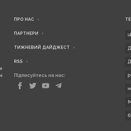
ПРО НАС
Т
ПАРТНЕРИ
u
ТИЖНЕВИЙ ДАЙДЖЕСТ
Д
Д
RSS
ся
р
Підписуйтесь на нас:
ні
н
М
б