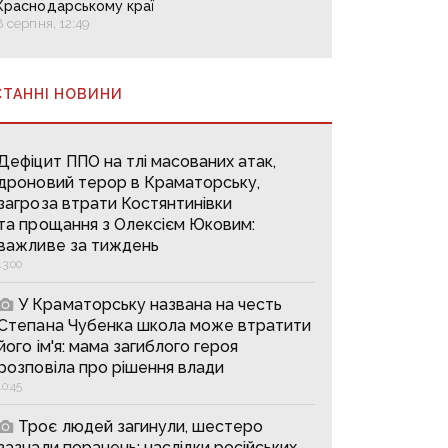
Краснодарському краї
8 серпня, 12:49
СТАННІ НОВИНИ
Дефіцит ППО на тлі масованих атак,
дроновий терор в Краматорську,
загроза втрати Костянтинівки
та прощання з Олексієм Юковим:
важливе за тиждень
13:00
У Краматорську названа на честь
Степана Чубенка школа може втратити
його ім'я: мама загиблого героя
розповіла про рішення влади
10:45
Троє людей загинули, шестеро
зазнали поранень: наслідки російських