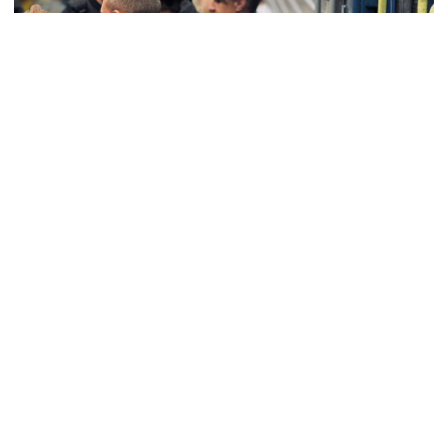
Евакуація жителів Донеччини: звідки
та як курсуватимуть потяги, та куди телефонувати
у разі виїзду
5 вересня 2024 р., 12:17