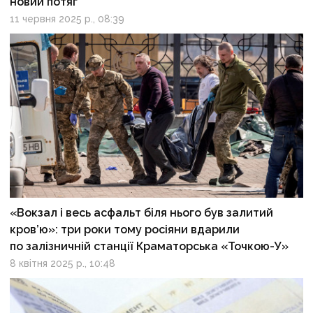
новий потяг
11 червня 2025 р., 08:39
«Вокзал і весь асфальт біля нього був залитий
кров’ю»: три роки тому росіяни вдарили
по залізничній станції Краматорська «Точкою-У»
8 квітня 2025 р., 10:48