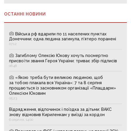
ОСТАННІ НОВИНИ
Війська рф вдарили по 11 населених пунктах
Донеччини: одна людина загинула, п’ятеро поранені
07:12
Загиблому Олексію Юкову хочуть посмертно
присвоїти звання Героя України: триває збір підписів
06:48
«Якою треба бути великою людиною, щоб
за тобою плакала вся Україна»: 7 та 8 серпня
прощаються із засновником організації «Плацдарм»
Олексієм Юковим
05:23
Відрядження, відпочинок і поїздка за дітьми: ВАКС
знову відмовив Кириленкам у виїзді за кордон
6 серпня, 14:00