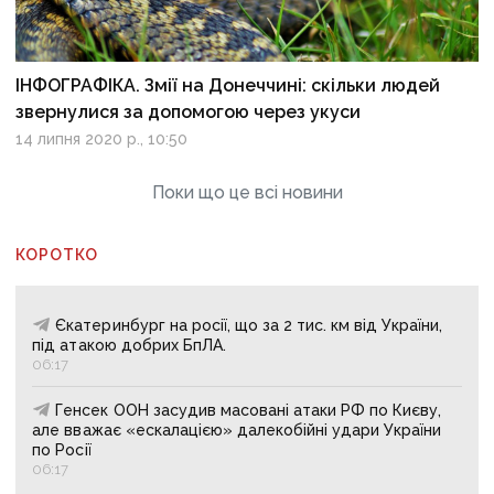
ІНФОГРАФІКА. Змії на Донеччині: скільки людей
звернулися за допомогою через укуси
14 липня 2020 р., 10:50
Поки що це всі новини
КОРОТКО
Єкатеринбург на росії, що за 2 тис. км від України,
під атакою добрих БпЛА.
06:17
Генсек ООН засудив масовані атаки РФ по Києву,
але вважає «ескалацією» далекобійні удари України
по Росії
06:17