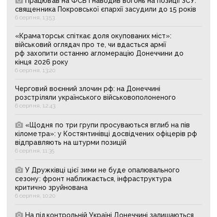
Працював на ФСБ і наводив вогонь на позиції ЗСУ:
священника Покровської єпархії засудили до 15 років
6 серпня, 13:53
«Краматорськ спіткає доля окупованих міст»:
військовий оглядач про те, чи вдасться армії
рф захопити останню агломерацію Донеччини до
кінця 2026 року
6 серпня, 13:20
Черговий воєнний злочин рф: на Донеччині
розстріляли українського військовополоненого
6 серпня, 12:43
«Щодня по три групи просуваються вглиб на пів
кілометра»: у Костянтинівці досвідчених офіцерів рф
відправляють на штурми позицій
6 серпня, 11:35
У Дружківці цієї зими не буде опалювального
сезону: фронт наближається, інфраструктура
критично зруйнована
6 серпня, 10:20
На підконтрольній Україні Донеччині залишаються