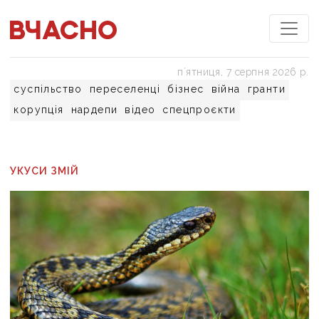
пʼятниця, 7 серпня 2026 р.
суспільство
переселенці
бізнес
війна
гранти
корупція
нардепи
відео
спецпроєкти
УКУСИ ЗМІЙ