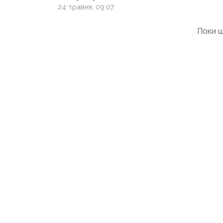
«ВАРТО: бізнес
24 травня, 09:07
з характером»
Поки щ