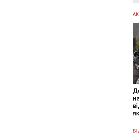
А
Д
н
в
я
В