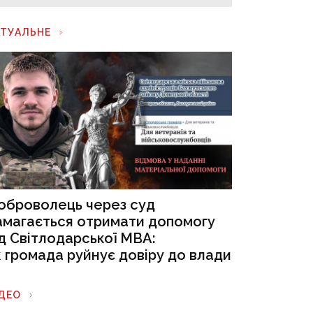
КТУАЛЬНЕ
оброволець через суд
амагається отримати допомогу
ід Світлодарської МВА:
к громада руйнує довіру до влади
ІДЕО