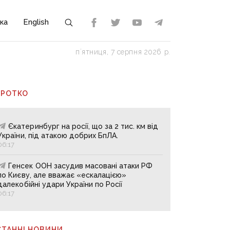
ка
English
пʼятниця, 7 серпня 2026 р.
ОРОТКО
Єкатеринбург на росії, що за 2 тис. км від
України, під атакою добрих БпЛА.
06:17
Генсек ООН засудив масовані атаки РФ
по Києву, але вважає «ескалацією»
далекобійні удари України по Росії
06:17
СТАННІ НОВИНИ