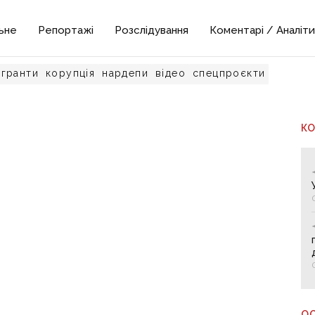
ьне
Репортажі
Розслідування
Коментарі / Аналіти
гранти
корупція
нардепи
відео
спецпроєкти
К
О