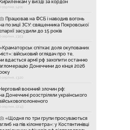
Кириленкам у виїзді за кордон
6 серпня, 14:00
Працював на ФСБ і наводив вогонь
на позиції ЗСУ: священника Покровської
єпархії засудили до 15 років
6 серпня, 13:53
«Краматорськ спіткає доля окупованих
міст»: військовий оглядач про те,
чи вдасться армії рф захопити останню
агломерацію Донеччини до кінця 2026
року
6 серпня, 13:20
Черговий воєнний злочин рф:
на Донеччині розстріляли українського
військовополоненого
6 серпня, 12:43
«Щодня по три групи просуваються
вглиб на пів кілометра»: у Костянтинівці