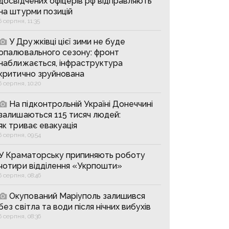
досвідчених офіцерів рф відправляють
на штурми позицій
6 серпня, 11:35
У Дружківці цієї зими не буде
опалювального сезону: фронт
наближається, інфраструктура
критично зруйнована
6 серпня, 10:20
На підконтрольній Україні Донеччині
залишаються 115 тисяч людей:
як триває евакуація
6 серпня, 09:54
У Краматорську припиняють роботу
чотири відділення «Укрпошти»
6 серпня, 08:46
Окупований Маріуполь залишився
без світла та води після нічних вибухів
6 серпня, 08:36