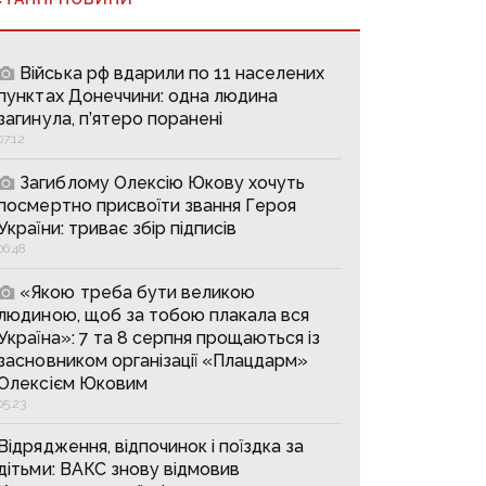
Війська рф вдарили по 11 населених
пунктах Донеччини: одна людина
загинула, п’ятеро поранені
07:12
Загиблому Олексію Юкову хочуть
посмертно присвоїти звання Героя
України: триває збір підписів
06:48
«Якою треба бути великою
людиною, щоб за тобою плакала вся
Україна»: 7 та 8 серпня прощаються із
засновником організації «Плацдарм»
Олексієм Юковим
05:23
Відрядження, відпочинок і поїздка за
дітьми: ВАКС знову відмовив