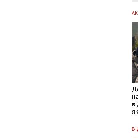
А
Д
н
в
я
В