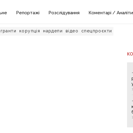
ьне
Репортажі
Розслідування
Коментарі / Аналіти
гранти
корупція
нардепи
відео
спецпроєкти
К