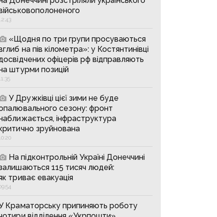
на Донеччині розстріляли українського
військовополоненого
12:43
«Щодня по три групи просуваються
вглиб на пів кілометра»: у Костянтинівці
досвідчених офіцерів рф відправляють
на штурми позицій
11:35
У Дружківці цієї зими не буде
опалювального сезону: фронт
наближається, інфраструктура
критично зруйнована
10:20
На підконтрольній Україні Донеччині
залишаються 115 тисяч людей:
як триває евакуація
09:54
У Краматорську припиняють роботу
чотири відділення «Укрпошти»