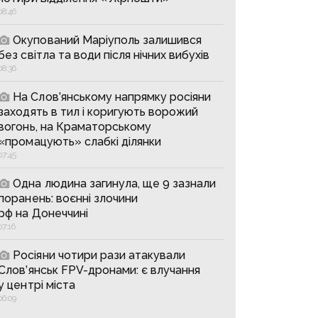
08:46
Окупований Маріуполь залишився
без світла та води після нічних вибухів
08:36
На Слов’янському напрямку росіяни
заходять в тил і коригують ворожий
вогонь, на Краматорському
«промацують» слабкі ділянки
07:45
Одна людина загинула, ще 9 зазнали
поранень: воєнні злочини
рф на Донеччині
07:16
Росіяни чотири рази атакували
Слов’янськ FPV-дронами: є влучання
у центрі міста
06:09