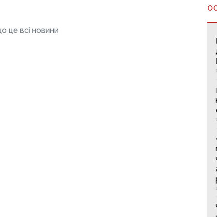
О
о це всі новини