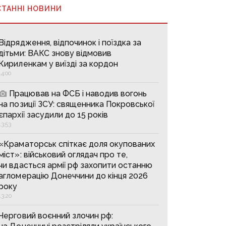
СТАННІ НОВИНИ
Відрядження, відпочинок і поїздка за
дітьми: ВАКС знову відмовив
Кириленкам у виїзді за кордон
14:00
Працював на ФСБ і наводив вогонь
на позиції ЗСУ: священника Покровської
єпархії засудили до 15 років
13:53
«Краматорськ спіткає доля окупованих
міст»: військовий оглядач про те,
чи вдасться армії рф захопити останню
агломерацію Донеччини до кінця 2026
року
13:20
Черговий воєнний злочин рф: