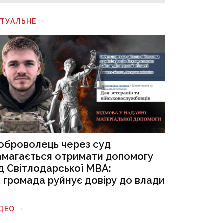
КТУАЛЬНЕ
оброволець через суд
амагається отримати допомогу
ід Світлодарської МВА:
к громада руйнує довіру до влади
ІДЕО