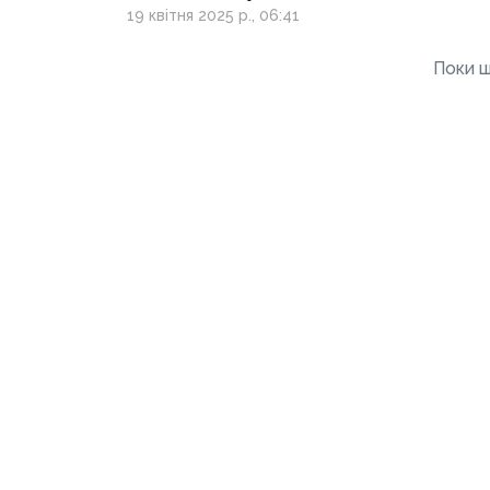
у Великдень та не
19 квітня 2025 р., 06:41
ігнорувати тривоги
Поки щ