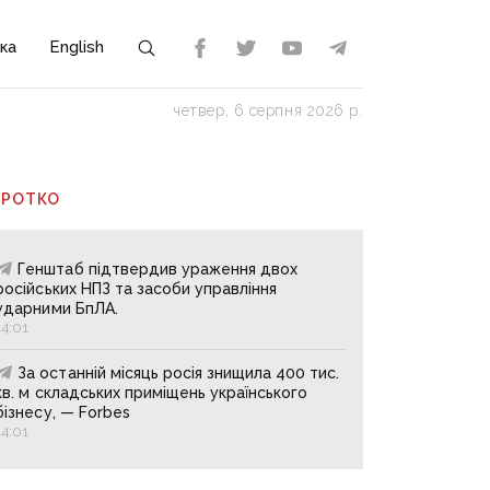
ка
English
четвер, 6 серпня 2026 р.
ОРОТКО
Генштаб підтвердив ураження двох
російських НПЗ та засоби управління
ударними БпЛА.
14:01
За останній місяць росія знищила 400 тис.
кв. м складських приміщень українського
бізнесу, — Forbes
14:01