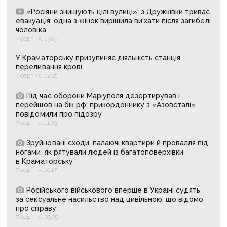
«Росіяни знищують цілі вулиці»: з Дружківки триває
евакуація, одна з жінок вирішила виїхати після загибелі
чоловіка
7 серпня, 13:05
У Краматорську призупиняє діяльність станція
переливання крові
7 серпня, 12:16
Під час оборони Маріуполя дезертирував і
перейшов на бік рф: прикордоннику з «Азовсталі»
повідомили про підозру
7 серпня, 11:03
Зруйновані сходи, палаючі квартири й провалля під
ногами: як рятували людей із багатоповерхівки
в Краматорську
7 серпня, 10:17
Російського військового вперше в Україні судять
за сексуальне насильство над цивільною: що відомо
про справу
7 серпня, 09:05