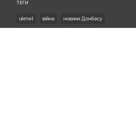
ТЕГИ
ukrnet
війна
новини Донбасу
Донецька область
Донбас
Донетчина
ЗСУ
Донбасс
російські окупанти
новости Донбасса
Покровськ
Маріуполь
ООС
обстріли
боевики