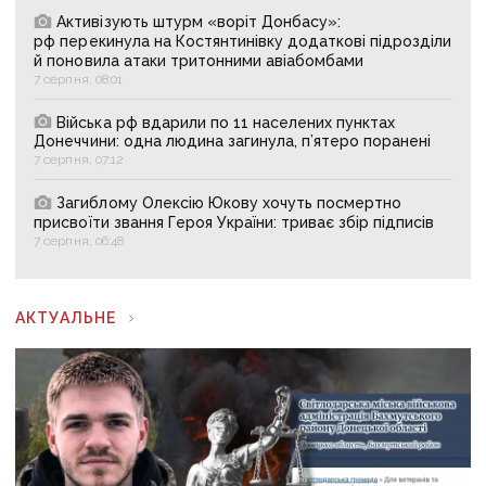
Активізують штурм «воріт Донбасу»:
рф перекинула на Костянтинівку додаткові підрозділи
й поновила атаки тритонними авіабомбами
7 серпня, 08:01
Війська рф вдарили по 11 населених пунктах
Донеччини: одна людина загинула, п’ятеро поранені
7 серпня, 07:12
Загиблому Олексію Юкову хочуть посмертно
присвоїти звання Героя України: триває збір підписів
7 серпня, 06:48
АКТУАЛЬНЕ