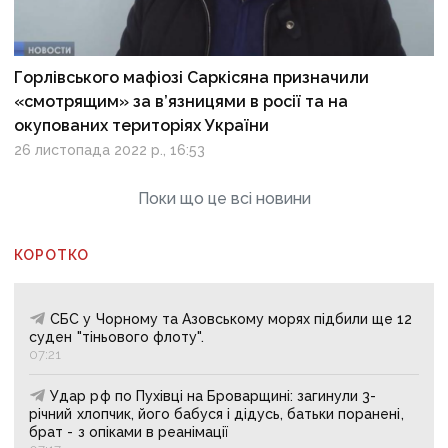
Горлівського мафіозі Саркісяна призначили
«смотрящим» за в’язницями в росії та на
окупованих територіях України
26 листопада 2022 р., 16:53
Поки що це всі новини
КОРОТКО
СБС у Чорному та Азовському морях підбили ще 12
суден "тіньового флоту".
07:21
Удар рф по Пухівці на Броварщині: загинули 3-
річний хлопчик, його бабуся і дідусь, батьки поранені,
брат - з опіками в реанімації