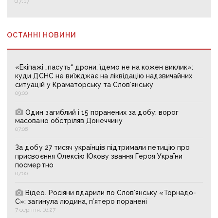
07:17
ОСТАННІ НОВИНИ
«Екіпажі „пасуть“ дрони, їдемо не на кожен виклик»:
куди ДСНС не виїжджає на ліквідацію надзвичайних
ситуацій у Краматорську та Слов’янську
09:00
Один загиблий і 15 поранених за добу: ворог
масовано обстріляв Донеччину
07:08
За добу 27 тисяч українців підтримали петицію про
присвоєння Олексію Юкову звання Героя України
посмертно
07:00
Відео. Росіяни вдарили по Слов’янську «Торнадо-
С»: загинула людина, п’ятеро поранені
7 серпня, 16:27