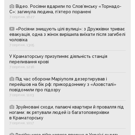
Відео. Росіяни вдарили по Слов’янську «Торнадо-
С»: загинула людина, п’ятеро поранені
7 серпня, 16:27
«Росіяни знищують цілі вулиці»: з Дружківки триває
евакуація, одна з жінок вирішила виїхати після загибелі
чоловіка
7 серпня, 13:05
У Краматорську призупиняє діяльність станція
переливання крові
7 серпня, 12:16
Під час оборони Маріуполя дезертирував і
перейшов на бік рф: прикордоннику з «Азовсталі»
повідомили про підозру
7 серпня, 11:03
Зруйновані сходи, палаючі квартири й провалля під
ногами: як рятували людей із багатоповерхівки
в Краматорську
7 серпня, 10:17
Російського військового вперше в Україні судять