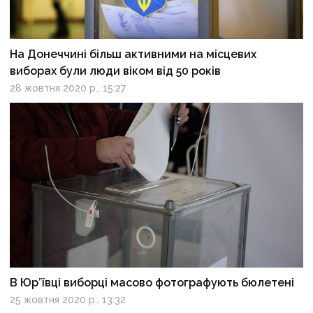
На Донеччині більш активними на місцевих
виборах були люди віком від 50 років
28 жовтня 2020 р., 15:27
В Юр’ївці виборці масово фотографують бюлетені
25 жовтня 2020 р., 13:32