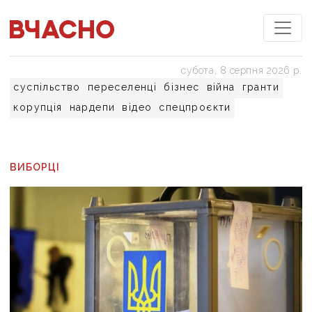
субота, 8 серпня 2026 р.
суспільство
переселенці
бізнес
війна
гранти
корупція
нардепи
відео
спецпроєкти
ВИБОРЦІ