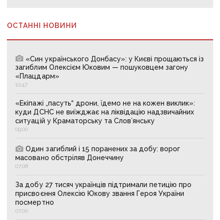
ОСТАННІ НОВИНИ
«Син українського Донбасу»: у Києві прощаються із
загиблим Олексієм Юковим — пошуковцем загону
«Плацдарм»
10:47
«Екіпажі „пасуть“ дрони, їдемо не на кожен виклик»:
куди ДСНС не виїжджає на ліквідацію надзвичайних
ситуацій у Краматорську та Слов’янську
09:00
Один загиблий і 15 поранених за добу: ворог
масовано обстріляв Донеччину
07:08
За добу 27 тисяч українців підтримали петицію про
присвоєння Олексію Юкову звання Героя України
посмертно
07:00