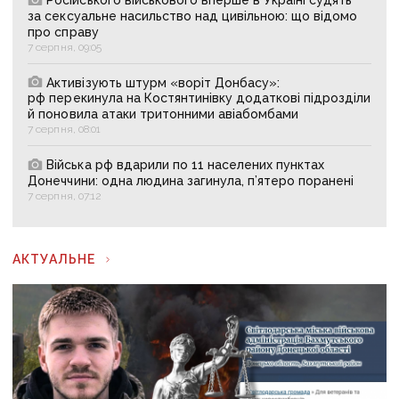
за сексуальне насильство над цивільною: що відомо
про справу
7 серпня, 09:05
Активізують штурм «воріт Донбасу»:
рф перекинула на Костянтинівку додаткові підрозділи
й поновила атаки тритонними авіабомбами
7 серпня, 08:01
Війська рф вдарили по 11 населених пунктах
Донеччини: одна людина загинула, п’ятеро поранені
7 серпня, 07:12
АКТУАЛЬНЕ