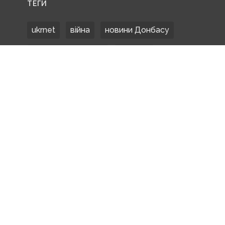
ТЕГИ
ukrnet
війна
новини Донбасу
Донецька область
Донбас
Донетчина
ЗСУ
Донбасс
російські окупанти
новости Донбасса
Покровськ
Маріуполь
ООС
обстріли
боевики