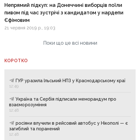
Непрямий підкуп: на Донеччині виборців поїли
пивом під час зустрічі з кандидатом у нардепи
Єфімовим
21 червня 2019 р., 19:03
Поки що це всі новини
КОРОТКО
ГУР уразила Ільський НПЗ у Краснодарському краї
12:49
Україна та Сербія підписали меморандум про
взаєморозуміння
12:48
росіяни влучили в рейсовий автобус у Нікополі — є
загиблий та поранений
12:48