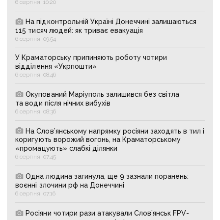
6 серпня, 10:20
На підконтрольній Україні Донеччині залишаються
115 тисяч людей: як триває евакуація
6 серпня, 09:54
У Краматорську припиняють роботу чотири
відділення «Укрпошти»
6 серпня, 08:46
Окупований Маріуполь залишився без світла
та води після нічних вибухів
6 серпня, 08:36
На Слов’янському напрямку росіяни заходять в тил і
коригують ворожий вогонь, на Краматорському
«промацують» слабкі ділянки
6 серпня, 07:45
Одна людина загинула, ще 9 зазнали поранень:
воєнні злочини рф на Донеччині
6 серпня, 07:16
Росіяни чотири рази атакували Слов’янськ FPV-