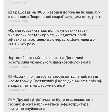
6 серпня, 14:00
Працював на ФСБ і наводив вогонь на позиції ЗСУ:
священника Покровської єпархії засудили до 15 років
6 серпня, 13:53
«Краматорськ спіткає доля окупованих міст»:
військовий оглядач про те, чи вдасться армії
рф захопити останню агломерацію Донеччини до
кінця 2026 року
6 серпня, 13:20
Черговий воєнний злочин рф: на Донеччині
розстріляли українського військовополоненого
6 серпня, 12:43
«Щодня по три групи просуваються вглиб на пів
кілометра»: у Костянтинівці досвідчених офіцерів рф
відправляють на штурми позицій
6 серпня, 11:35
У Дружківці цієї зими не буде опалювального
сезону: фронт наближається, інфраструктура
критично зруйнована