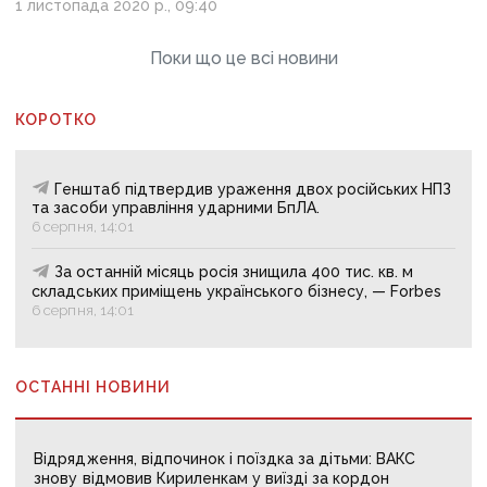
1 листопада 2020 р., 09:40
Поки що це всі новини
КОРОТКО
Генштаб підтвердив ураження двох російських НПЗ
та засоби управління ударними БпЛА.
6 серпня, 14:01
За останній місяць росія знищила 400 тис. кв. м
складських приміщень українського бізнесу, — Forbes
6 серпня, 14:01
ОСТАННІ НОВИНИ
Відрядження, відпочинок і поїздка за дітьми: ВАКС
знову відмовив Кириленкам у виїзді за кордон