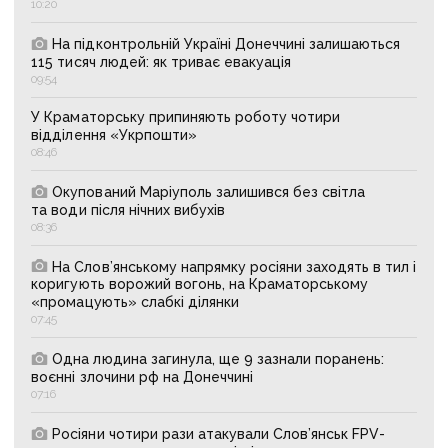
10:20
На підконтрольній Україні Донеччині залишаються
115 тисяч людей: як триває евакуація
09:54
У Краматорську припиняють роботу чотири
відділення «Укрпошти»
08:46
Окупований Маріуполь залишився без світла
та води після нічних вибухів
08:36
На Слов’янському напрямку росіяни заходять в тил і
коригують ворожий вогонь, на Краматорському
«промацують» слабкі ділянки
07:45
Одна людина загинула, ще 9 зазнали поранень:
воєнні злочини рф на Донеччині
07:16
Росіяни чотири рази атакували Слов’янськ FPV-