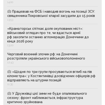
14:00
Працював на ФСБ і наводив вогонь на позиції ЗСУ:
священника Покровської єпархії засудили до 15 років
13:53
«Краматорськ спіткає доля окупованих міст»:
військовий оглядач про те, чи вдасться армії
рф захопити останню агломерацію Донеччини до
кінця 2026 року
13:20
Черговий воєнний злочин рф: на Донеччині
розстріляли українського військовополоненого
12:43
«Щодня по три групи просуваються вглиб на пів
кілометра»: у Костянтинівці досвідчених офіцерів рф
відправляють на штурми позицій
11:35
У Дружківці цієї зими не буде опалювального
сезону: фронт наближається, інфраструктура
критично зруйнована