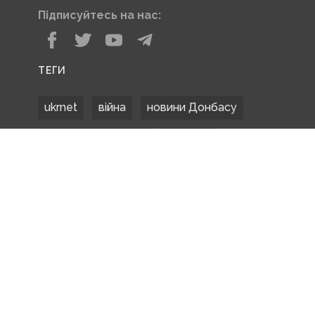
Підписуйтесь на нас:
ТЕГИ
ukrnet
війна
новини Донбасу
Донецька область
Донбас
Донетчина
ЗСУ
Донбасс
російські окупанти
новости Донбасса
Покровськ
Маріуполь
ООС
обстріли
боевики