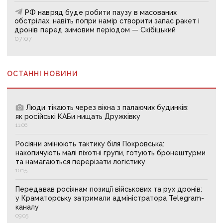
РФ навряд буде робити паузу в масованих
обстрілах, навіть попри намір створити запас ракет і
дронів перед зимовим періодом — Скібіцький
07:07
ОСТАННІ НОВИНИ
Люди тікають через вікна з палаючих будинків:
як російські КАБи нищать Дружківку
11:06
Росіяни змінюють тактику біля Покровська:
накопичують малі піхотні групи, готують бронештурми
та намагаються перерізати логістику
10:15
Передавав росіянам позиції військових та рух дронів:
у Краматорську затримали адміністратора Telegram-
каналу
09:05