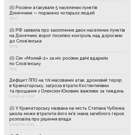
Росіяни атакували 5 населених пунктів
Донеччини — поранено чотирьох людей
08:02
РФ заявила про захоплення двох населених пунктів
на Донеччині, ворог посилює контроль над дорогами
до Слов’янська
07:03
Сім «Молній-2» за ніч: росіяни двічі вдарили
по Слов’янську
05:41
Дефіцит ППО на тлі масованих атак, дроновий терор
в Краматорську, загроза втрати Костянтинівки
та прощання з Олексієм Юковим: важливе за тиждень
9 серпня, 13:00
У Краматорську названа на честь Степана Чубенка
школа може втратити його ім'я: мама загиблого героя
розповіла про рішення влади
9 серпня, 10:45