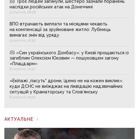
Троє людей загинули, шестеро зазнали поранень:
наслідки російських атак на Донеччині
9 серпня, 08:28
ВПО втрачають виплати та місяцями чекають
на компенсації за зруйноване житло: Лубінець
вимагає змін від уряду
9 серпня, 06:30
«Син українського Донбасу»: у Києві прощаються із
загиблим Олексієм Юковим — пошуковцем загону
«Плацдарм»
8 серпня, 10:47
«Екіпажі „пасуть“ дрони, їдемо не на кожен виклик»:
куди ДСНС не виїжджає на ліквідацію надзвичайних
ситуацій у Краматорську та Слов’янську
8 серпня, 09:00
АКТУАЛЬНЕ