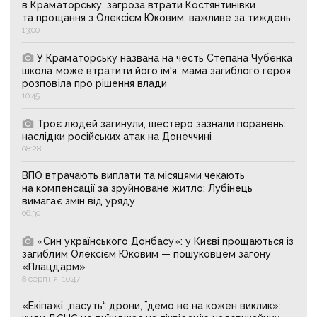
в Краматорську, загроза втрати Костянтинівки
та прощання з Олексієм Юковим: важливе за тиждень
13:00
У Краматорську названа на честь Степана Чубенка
школа може втратити його ім'я: мама загиблого героя
розповіла про рішення влади
10:45
Троє людей загинули, шестеро зазнали поранень:
наслідки російських атак на Донеччині
08:28
ВПО втрачають виплати та місяцями чекають
на компенсації за зруйноване житло: Лубінець
вимагає змін від уряду
06:30
«Син українського Донбасу»: у Києві прощаються із
загиблим Олексієм Юковим — пошуковцем загону
«Плацдарм»
8 серпня, 10:47
«Екіпажі „пасуть“ дрони, їдемо не на кожен виклик»: