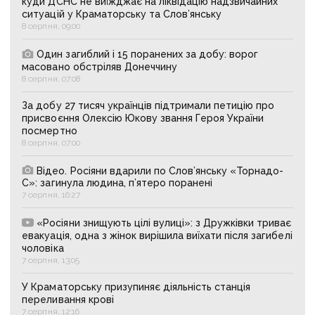
куди ДСНС не виїжджає на ліквідацію надзвичайних
ситуацій у Краматорську та Слов’янську
8 серпня, 09:00
Один загиблий і 15 поранених за добу: ворог
масовано обстріляв Донеччину
8 серпня, 07:08
За добу 27 тисяч українців підтримали петицію про
присвоєння Олексію Юкову звання Героя України
посмертно
8 серпня, 07:00
Відео. Росіяни вдарили по Слов’янську «Торнадо-
С»: загинула людина, п’ятеро поранені
7 серпня, 16:27
«Росіяни знищують цілі вулиці»: з Дружківки триває
евакуація, одна з жінок вирішила виїхати після загибелі
чоловіка
7 серпня, 13:05
У Краматорську призупиняє діяльність станція
переливання крові
7 серпня, 12:16