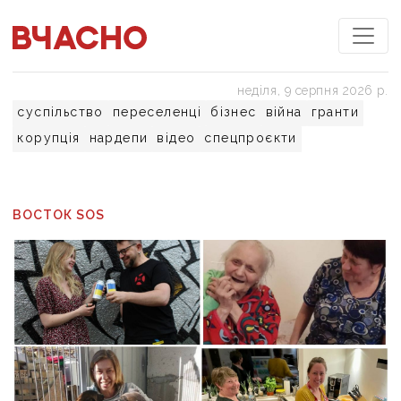
неділя, 9 серпня 2026 р.
суспільство
переселенці
бізнес
війна
гранти
корупція
нардепи
відео
спецпроєкти
ВОСТОК SOS