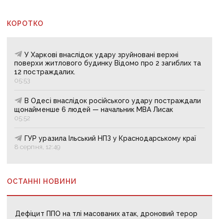
КОРОТКО
У Харкові внаслідок удару зруйновані верхні
поверхи житлового будинку Відомо про 2 загиблих та
12 постраждалих.
05:53
В Одесі внаслідок російського удару постраждали
щонайменше 6 людей — начальник МВА Лисак
05:52
ГУР уразила Ільський НПЗ у Краснодарському краї
8 серпня, 12:49
ОСТАННІ НОВИНИ
Дефіцит ППО на тлі масованих атак, дроновий терор