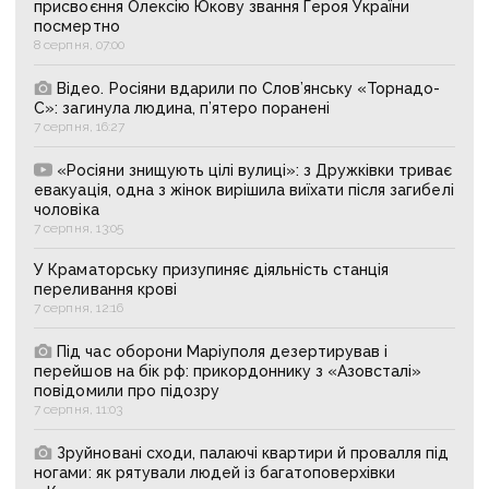
присвоєння Олексію Юкову звання Героя України
посмертно
8 серпня, 07:00
Відео. Росіяни вдарили по Слов’янську «Торнадо-
С»: загинула людина, п’ятеро поранені
7 серпня, 16:27
«Росіяни знищують цілі вулиці»: з Дружківки триває
евакуація, одна з жінок вирішила виїхати після загибелі
чоловіка
7 серпня, 13:05
У Краматорську призупиняє діяльність станція
переливання крові
7 серпня, 12:16
Під час оборони Маріуполя дезертирував і
перейшов на бік рф: прикордоннику з «Азовсталі»
повідомили про підозру
7 серпня, 11:03
Зруйновані сходи, палаючі квартири й провалля під
ногами: як рятували людей із багатоповерхівки