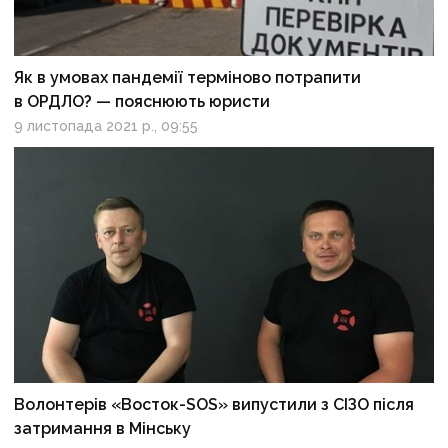
Як в умовах пандемії терміново потрапити
в ОРДЛО? — пояснюють юристи
9 листопада 2021 р., 09:55
Волонтерів «Восток-SOS» випустили з СІЗО після
затримання в Мінську