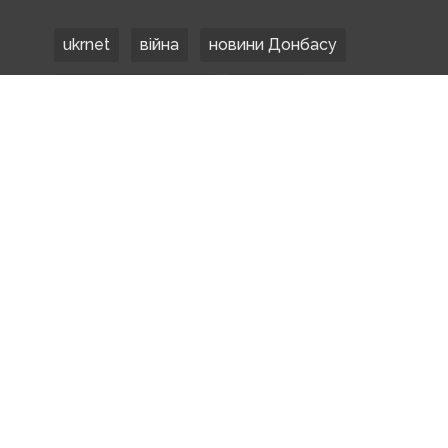
ukrnet
війна
новини Донбасу
Донецька область
Донбас
Донетчина
ЗСУ
Донбасс
російські окупанти
новости Донбасса
Покровськ
Маріуполь
ООС
обстріли
боевики