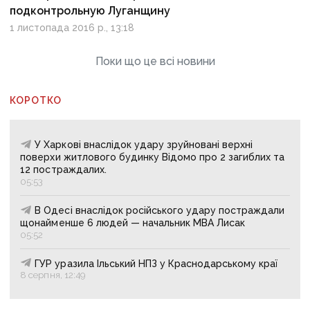
подконтрольную Луганщину
1 листопада 2016 р., 13:18
Поки що це всі новини
КОРОТКО
У Харкові внаслідок удару зруйновані верхні
поверхи житлового будинку Відомо про 2 загиблих та
12 постраждалих.
05:53
В Одесі внаслідок російського удару постраждали
щонайменше 6 людей — начальник МВА Лисак
05:52
ГУР уразила Ільський НПЗ у Краснодарському краї
8 серпня, 12:49