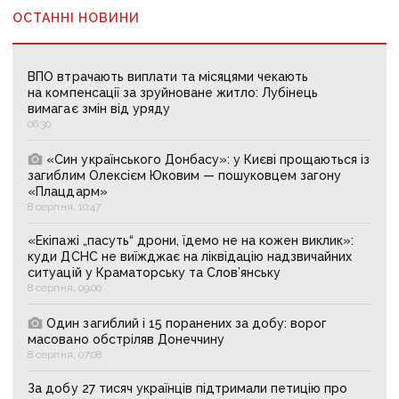
ОСТАННІ НОВИНИ
ВПО втрачають виплати та місяцями чекають
на компенсації за зруйноване житло: Лубінець
вимагає змін від уряду
06:30
«Син українського Донбасу»: у Києві прощаються із
загиблим Олексієм Юковим — пошуковцем загону
«Плацдарм»
8 серпня, 10:47
«Екіпажі „пасуть“ дрони, їдемо не на кожен виклик»:
куди ДСНС не виїжджає на ліквідацію надзвичайних
ситуацій у Краматорську та Слов’янську
8 серпня, 09:00
Один загиблий і 15 поранених за добу: ворог
масовано обстріляв Донеччину
8 серпня, 07:08
За добу 27 тисяч українців підтримали петицію про