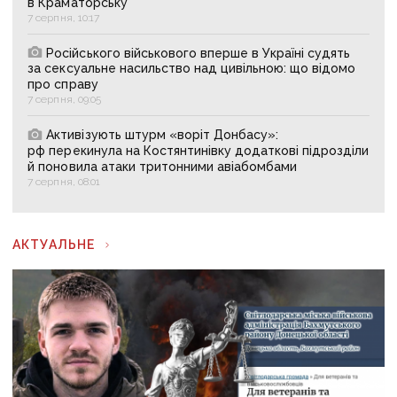
в Краматорську
7 серпня, 10:17
Російського військового вперше в Україні судять
за сексуальне насильство над цивільною: що відомо
про справу
7 серпня, 09:05
Активізують штурм «воріт Донбасу»:
рф перекинула на Костянтинівку додаткові підрозділи
й поновила атаки тритонними авіабомбами
7 серпня, 08:01
АКТУАЛЬНЕ