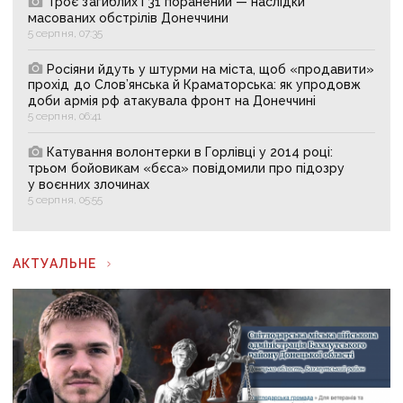
Троє загиблих і 31 поранений — наслідки
масованих обстрілів Донеччини
5 серпня, 07:35
Росіяни йдуть у штурми на міста, щоб «продавити»
прохід до Слов’янська й Краматорська: як упродовж
доби армія рф атакувала фронт на Донеччині
5 серпня, 06:41
Катування волонтерки в Горлівці у 2014 році:
трьом бойовикам «бєса» повідомили про підозру
у воєнних злочинах
5 серпня, 05:55
АКТУАЛЬНЕ