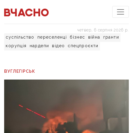
четвер, 6 серпня 2026 р.
суспільство
переселенці
бізнес
війна
гранти
корупція
нардепи
відео
спецпроєкти
ВУГЛЕГІРСЬК