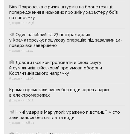
Біля Покровська є ризик штурмів на бронетехніці:
попередження військових про зміну характеру боїв
на напрямку
5 серпня, 12:36
Один загиблий та 27 постраждалих
у Краматорську: пошукову операцію під завалами 14-
поверхівки завершено
5 серпня, 11:47
Доводиться контролювати й свою смугу,
й суміжників: військовий про умови оборони
Костянтинівського напрямку
5 серпня, 11:05
Краматорськ залишився без води через аварію
в електромережах
5 серпня, 10:12
Нічні удари в Маріуполі: уражено підстанції, місто
залишилося без світла та води
5 серпня, 08:21