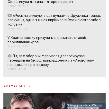
С»: загинула людина, п’ятеро поранені
7 серпня, 16:27
«Росіяни знищують цілі вулиці»: з Дружківки триває
евакуація, одна з жінок вирішила виїхати після загибелі
чоловіка
7 серпня, 13:05
У Краматорську призупиняє діяльність станція
переливання крові
7 серпня, 12:16
Під час оборони Маріуполя дезертирував і
перейшов на бік рф: прикордоннику з «Азовсталі»
повідомили про підозру
7 серпня, 11:03
АКТУАЛЬНЕ