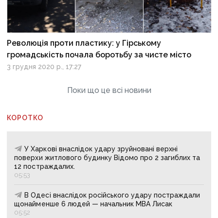
Революція проти пластику: у Гірському
громадськість почала боротьбу за чисте місто
3 грудня 2020 р., 17:27
Поки що це всі новини
КОРОТКО
У Харкові внаслідок удару зруйновані верхні
поверхи житлового будинку Відомо про 2 загиблих та
12 постраждалих.
05:53
В Одесі внаслідок російського удару постраждали
щонайменше 6 людей — начальник МВА Лисак
05:52