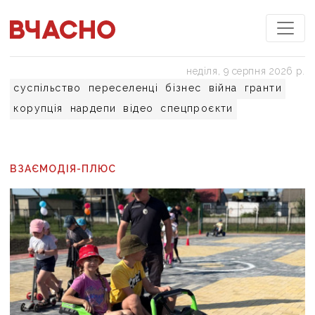
неділя, 9 серпня 2026 р.
суспільство
переселенці
бізнес
війна
гранти
корупція
нардепи
відео
спецпроєкти
ВЗАЄМОДІЯ-ПЛЮС