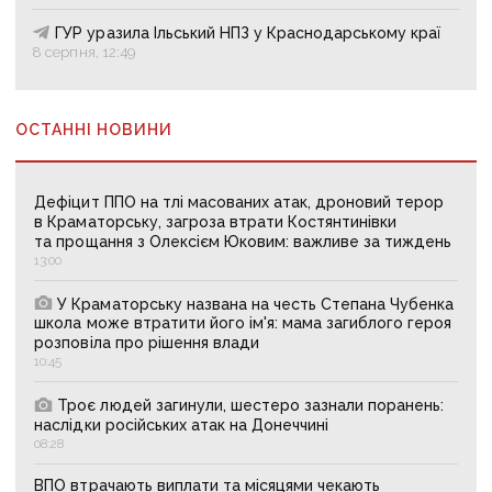
ГУР уразила Ільський НПЗ у Краснодарському краї
8 серпня, 12:49
ОСТАННІ НОВИНИ
Дефіцит ППО на тлі масованих атак, дроновий терор
в Краматорську, загроза втрати Костянтинівки
та прощання з Олексієм Юковим: важливе за тиждень
13:00
У Краматорську названа на честь Степана Чубенка
школа може втратити його ім'я: мама загиблого героя
розповіла про рішення влади
10:45
Троє людей загинули, шестеро зазнали поранень:
наслідки російських атак на Донеччині
08:28
ВПО втрачають виплати та місяцями чекають