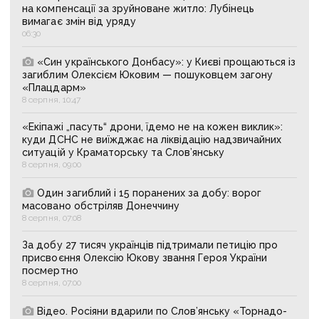
на компенсації за зруйноване житло: Лубінець
вимагає змін від уряду
06:30
«Син українського Донбасу»: у Києві прощаються із
загиблим Олексієм Юковим — пошуковцем загону
«Плацдарм»
8 серпня, 10:47
«Екіпажі „пасуть“ дрони, їдемо не на кожен виклик»:
куди ДСНС не виїжджає на ліквідацію надзвичайних
ситуацій у Краматорську та Слов’янську
8 серпня, 09:00
Один загиблий і 15 поранених за добу: ворог
масовано обстріляв Донеччину
8 серпня, 07:08
За добу 27 тисяч українців підтримали петицію про
присвоєння Олексію Юкову звання Героя України
посмертно
8 серпня, 07:00
Відео. Росіяни вдарили по Слов’янську «Торнадо-