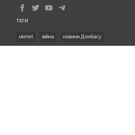
ТЕГИ
ukrnet
війна
новини Донбасу
Донецька область
Донбас
Донетчина
ЗСУ
Донбасс
російські окупанти
новости Донбасса
Покровськ
Маріуполь
ООС
обстріли
боевики