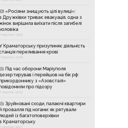
«Росіяни знищують цілі вулиці»:
з Дружківки триває евакуація, одна з
жінок вирішила виїхати після загибелі
чоловіка
7 серпня, 13:05
У Краматорську призупиняє діяльність
станція переливання крові
7 серпня, 12:16
Під час оборони Маріуполя
дезертирував і перейшов на бік рф:
прикордоннику з «Азовсталі»
повідомили про підозру
7 серпня, 11:03
Зруйновані сходи, палаючі квартири
й провалля під ногами: як рятували
людей із багатоповерхівки
в Краматорську
7 серпня, 10:17