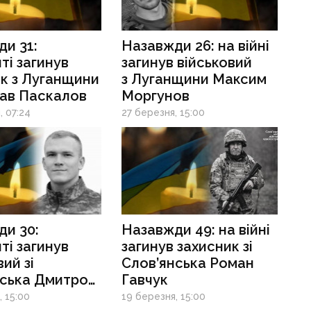
и 31:
Назавжди 26: на війні
ті загинув
загинув військовий
к з Луганщини
з Луганщини Максим
лав Паскалов
Моргунов
, 07:24
27 березня, 15:00
и 30:
Назавжди 49: на війні
ті загинув
загинув захисник зі
ий зі
Слов’янська Роман
нська Дмитро
Гавчук
ий
, 15:00
19 березня, 15:00