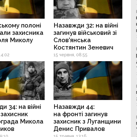
ському полоні
Назавжди 32: на війні
али захисника
загинув військовий зі
оля Миколу
Слов’янська
Костянтин Зеневич
14:02
15 червня, 08:55
и 34: на війні
Назавжди 44:
 захисник
на фронті загинув
ограда Микола
захисник з Луганщини
иков
Денис Привалов
9:10
15 травня, 13:16