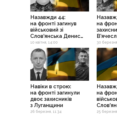
Назавжди 44:
Назавжд
на фронті загинув
на фрон
військовий зі
захисни
Слов’янська Денис
В’ячес
Ткаченко
10 квітня, 14:00
30 березня
Навіки в строю:
Назавжд
на фронті загинули
на фрон
двоє захисників
військов
з Луганщини
Слов’я
Донськ
26 березня, 11:34
25 березня