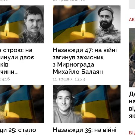
А
в строю: на
Назавжди 47: на війні
агинули двоє
загинув захисник
ків
з Мирнограда
ччини
Михайло Балаян
анщини
09:16
11 травня, 13:33
Д
н
в
я
и 25: стало
Назавжди 35: на війні
В