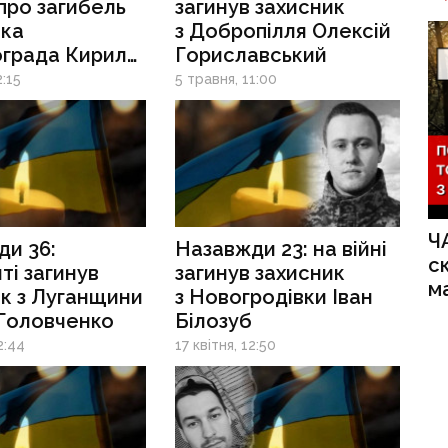
про загибель
загинув захисник
ика
з Добропілля Олексій
ограда Кирила
Гориславський
иченка
2:15
5 травня, 11:00
Ч
и 36:
Назавжди 23: на війні
с
ті загинув
загинув захисник
м
к з Луганщини
з Новогродівки Іван
 Головченко
Білозуб
2:44
17 квітня, 12:50