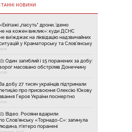
СТАННІ НОВИНИ
«Екіпажі „пасуть“ дрони, їдемо
не на кожен виклик»: куди ДСНС
не виїжджає на ліквідацію надзвичайних
ситуацій у Краматорську та Слов’янську
09:00
Один загиблий і 15 поранених за добу:
ворог масовано обстріляв Донеччину
07:08
За добу 27 тисяч українців підтримали
петицію про присвоєння Олексію Юкову
звання Героя України посмертно
07:00
Відео. Росіяни вдарили
по Слов’янську «Торнадо-С»: загинула
людина, п’ятеро поранені
7 серпня, 16:27