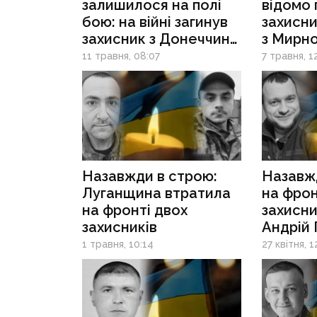
залишилося на полі
відомо 
бою: на війні загинув
захисн
захисник з Донеччини
з Мирн
Ігор Мусієнко
Чередн
11 травня, 08:07
7 травня, 1
Назавжди в строю:
Назавжд
Луганщина втратила
на фрон
на фронті двох
захисни
захисників
Андрій
1 травня, 10:14
27 квітня, 1