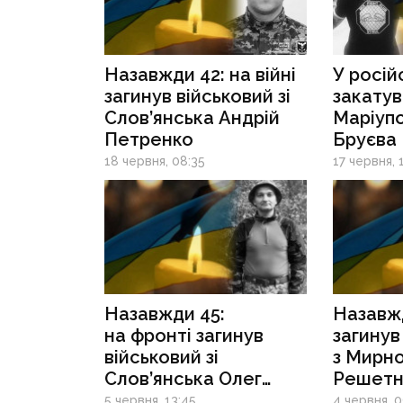
Назавжди 42: на війні
У росій
загинув військовий зі
закатув
Слов’янська Андрій
Маріуп
Петренко
Бруєва
18 червня, 08:35
17 червня, 
Назавжди 45:
Назавжд
на фронті загинув
загинув
військовий зі
з Мирн
Слов’янська Олег
Решетн
Каплуновський
5 червня, 13:45
4 червня, 0