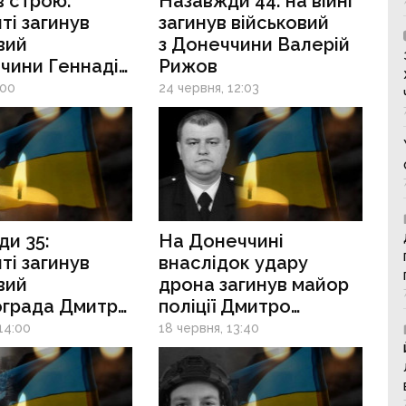
в строю:
Назавжди 44: на війні
ті загинув
загинув військовий
вий
з Донеччини Валерій
чини Геннадій
Рижов
нко
:00
24 червня, 12:03
и 35:
На Донеччині
ті загинув
внаслідок удару
вий
дрона загинув майор
ограда Дмитро
поліції Дмитро
ко
Пономаренко
14:00
18 червня, 13:40