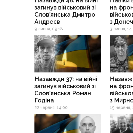
Назавжди 48: на війні
Навіки 
загинув військовий зі
на фрон
Слов’янська Дмитро
військо
Андреєв
з Донеч
Отроще
9 липня, 09:18
3 липня, 14
Назавжди 37: на війні
Назавжд
загинув військовий зі
на фрон
Слов’янська Роман
військо
Годіна
з Мирн
Ілющен
22 червня, 14:00
19 червня, 