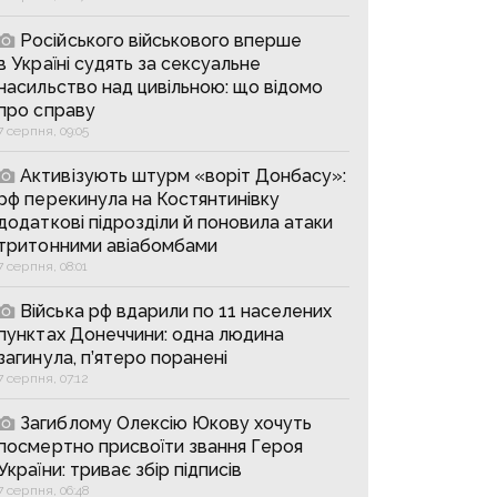
Російського військового вперше
в Україні судять за сексуальне
насильство над цивільною: що відомо
про справу
7 серпня, 09:05
Активізують штурм «воріт Донбасу»:
рф перекинула на Костянтинівку
додаткові підрозділи й поновила атаки
тритонними авіабомбами
7 серпня, 08:01
Війська рф вдарили по 11 населених
пунктах Донеччини: одна людина
загинула, п’ятеро поранені
7 серпня, 07:12
Загиблому Олексію Юкову хочуть
посмертно присвоїти звання Героя
України: триває збір підписів
7 серпня, 06:48