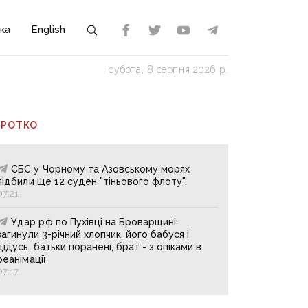
ка
English
субота, 8 серпня 2026 р.
ОРОТКО
СБС у Чорному та Азовському морях
підбили ще 12 суден "тіньового флоту".
07:21
Удар рф по Пухівці на Броварщині:
загинули 3-річний хлопчик, його бабуся і
дідусь, батьки поранені, брат - з опіками в
реанімації
07:17