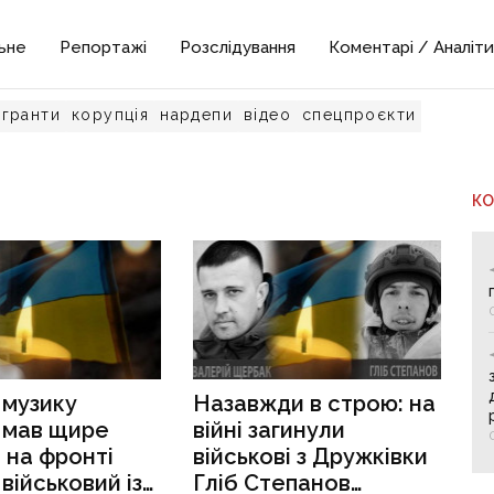
ьне
Репортажі
Розслідування
Коментарі / Аналіти
гранти
корупція
нардепи
відео
спецпроєкти
К
 музику
Назавжди в строю: на
, мав щире
війні загинули
 на фронті
військові з Дружківки
 військовий із
Гліб Степанов