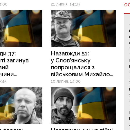
ькодонецька
та Валерій Щербак
4:00
21 липня, 14:19
О
 Гаврилін
и 37:
Назавжди 51:
ті загинув
у Слов’янську
вий
попрощалися з
ччини
військовим Михайлом
лав Московчук
Резченком
0:45
10 липня, 14:00