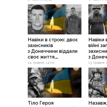
Навіки в строю: двоє
Навіки 
захисників
війні з
з Донеччини віддали
захисни
своє життя,
з Доне
обороняючи країну
та Луг
14 травня, 14:00
13 травня, 
Тіло Героя
Назавжд