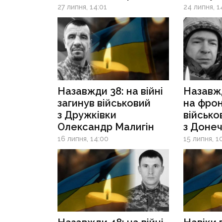
Панамаренко
Сіверс
27 липня, 14:01
24 липня, 1
Максим
Назавжди 38: на війні
Назавжд
загинув військовий
на фрон
з Дружківки
військо
Олександр Малигін
з Доне
Станіс
16 липня, 14:00
15 липня, 1