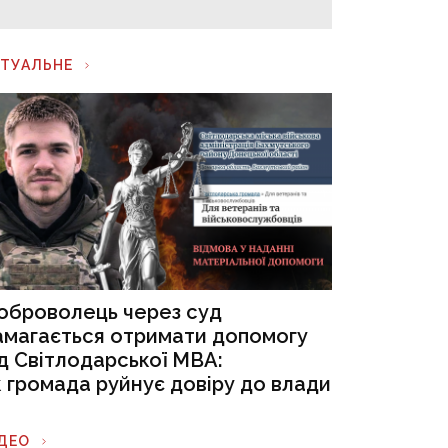
КТУАЛЬНЕ
оброволець через суд
амагається отримати допомогу
ід Світлодарської МВА:
к громада руйнує довіру до влади
ІДЕО