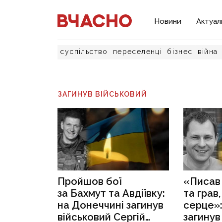
Новини
Актуал
суспільство
переселенці
бізнес
війна
ЗАГИНУВ ВІЙСЬКОВИЙ
Пройшов бої
«Писав
за Бахмут та Авдіївку:
та грав
на Донеччині загинув
серце»:
військовий Сергій
загинув