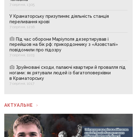
7 серпня, 13:05
У Краматорську призупиняє діяльність станція
переливання крові
7 серпня, 12:16
Під час оборони Маріуполя дезертирував і
перейшов на бік рф: прикордоннику з «Азовсталі»
повідомили про підозру
7 серпня, 11:03
Зруйновані сходи, палаючі квартири й провалля під
ногами: як рятували людей із багатоповерхівки
в Краматорську
7 серпня, 10:17
АКТУАЛЬНЕ