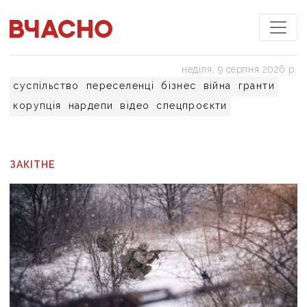
неділя, 9 серпня 2026 р.
суспільство
переселенці
бізнес
війна
гранти
корупція
нардепи
відео
спецпроєкти
ЗАКІТНЕ