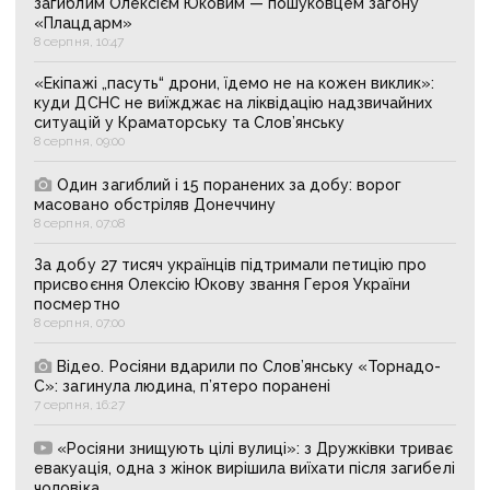
загиблим Олексієм Юковим — пошуковцем загону
«Плацдарм»
8 серпня, 10:47
«Екіпажі „пасуть“ дрони, їдемо не на кожен виклик»:
куди ДСНС не виїжджає на ліквідацію надзвичайних
ситуацій у Краматорську та Слов’янську
8 серпня, 09:00
Один загиблий і 15 поранених за добу: ворог
масовано обстріляв Донеччину
8 серпня, 07:08
За добу 27 тисяч українців підтримали петицію про
присвоєння Олексію Юкову звання Героя України
посмертно
8 серпня, 07:00
Відео. Росіяни вдарили по Слов’янську «Торнадо-
С»: загинула людина, п’ятеро поранені
7 серпня, 16:27
«Росіяни знищують цілі вулиці»: з Дружківки триває
евакуація, одна з жінок вирішила виїхати після загибелі
чоловіка