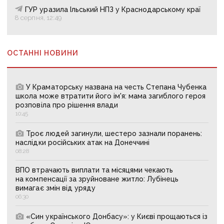
ГУР уразила Ільський НПЗ у Краснодарському краї
8 серпня, 12:49
ОСТАННІ НОВИНИ
У Краматорську названа на честь Степана Чубенка
школа може втратити його ім'я: мама загиблого героя
розповіла про рішення влади
10:45
Троє людей загинули, шестеро зазнали поранень:
наслідки російських атак на Донеччині
08:28
ВПО втрачають виплати та місяцями чекають
на компенсації за зруйноване житло: Лубінець
вимагає змін від уряду
06:30
«Син українського Донбасу»: у Києві прощаються із