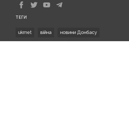
ТЕГИ
ukrnet
війна
новини Донбасу
Донецька область
Донбас
Донетчина
ЗСУ
Донбасс
російські окупанти
новости Донбасса
Покровськ
Маріуполь
ООС
обстріли
боевики