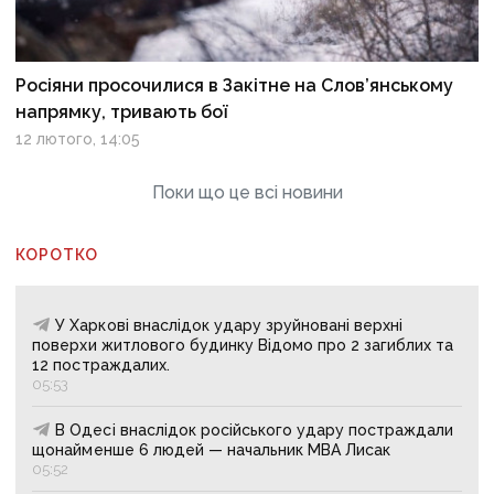
Росіяни просочилися в Закітне на Слов’янському
напрямку, тривають бої
12 лютого, 14:05
Поки що це всі новини
КОРОТКО
У Харкові внаслідок удару зруйновані верхні
поверхи житлового будинку Відомо про 2 загиблих та
12 постраждалих.
05:53
В Одесі внаслідок російського удару постраждали
щонайменше 6 людей — начальник МВА Лисак
05:52