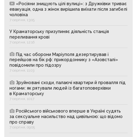
«Росіяни знищують цілі вулиці»: з Дружківки триває
евакуація, одна з жінок вирішила виїхати після загибелі
чоловіка
7 серпня, 13:05
У Краматорську призупиняє діяльність станція
переливання крові
7 серпня, 12:16
Під час оборони Маріуполя дезертирував і
перейшов на бік рф: прикордоннику з «Азовсталі»
повідомили про підозру
7 серпня, 11:03
Зруйновані сходи, палаючі квартири й провалля під
ногами: як рятували людей із багатоповерхівки
в Краматорську
7 серпня, 10:17
Російського військового вперше в Україні судять
за сексуальне насильство над цивільною: що відомо
про справу
7 серпня, 09:05