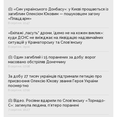
«Син українського Донбасу»: у Києві прощаються із
загиблим Олексієм Юковим — пошуковцем загону
«Плацдарм»
8 серпня, 10:47
«Екіпажі „пасуть“ дрони, їдемо не на кожен виклик»:
куди ДСНС не виїжджає на ліквідацію надзвичайних
ситуацій у Краматорську та Слов’янську
8 серпня, 09:00
Один загиблий і 15 поранених за добу: ворог
масовано обстріляв Донеччину
8 серпня, 07:08
За добу 27 тисяч українців підтримали петицію про
присвоєння Олексію Юкову звання Героя України
посмертно
8 серпня, 07:00
Відео. Росіяни вдарили по Слов’янську «Торнадо-
С»: загинула людина, п’ятеро поранені
7 серпня, 16:27