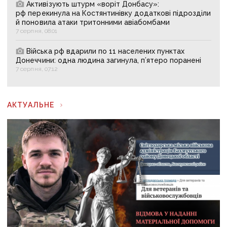
Активізують штурм «воріт Донбасу»:
рф перекинула на Костянтинівку додаткові підрозділи
й поновила атаки тритонними авіабомбами
7 серпня, 08:01
Війська рф вдарили по 11 населених пунктах
Донеччини: одна людина загинула, п’ятеро поранені
7 серпня, 07:12
АКТУАЛЬНЕ