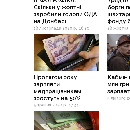
ІНФОГРАФІКА.
Уряд пл
Скільки у жовтні
борги 
заробили голови ОДА
шахтаря
на Донбасі
фонду 
із COVI
18 листопада 2020 р., 18:20
28 жовтня 2
Протягом року
Кабмін 
зарплати
млн грн
медпрацівникам
зарпла
зростуть на 50%
5 лютого 20
5 травня 2020 р., 17:34