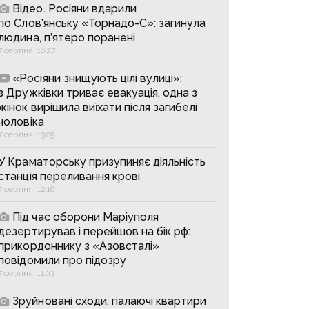
Відео. Росіяни вдарили
по Слов’янську «Торнадо-С»: загинула
людина, п’ятеро поранені
7 серпня, 16:27
«Росіяни знищують цілі вулиці»:
з Дружківки триває евакуація, одна з
жінок вирішила виїхати після загибелі
чоловіка
7 серпня, 13:05
У Краматорську призупиняє діяльність
станція переливання крові
7 серпня, 12:16
Під час оборони Маріуполя
дезертирував і перейшов на бік рф:
прикордоннику з «Азовсталі»
повідомили про підозру
7 серпня, 11:03
Зруйновані сходи, палаючі квартири