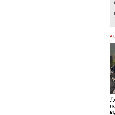
А
Д
н
в