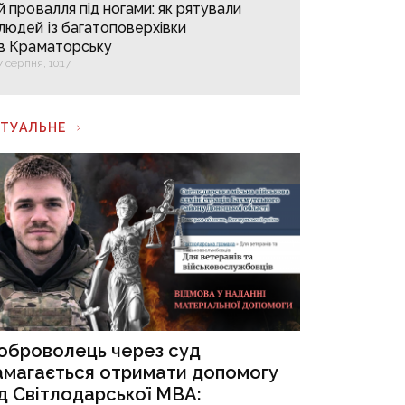
й провалля під ногами: як рятували
людей із багатоповерхівки
в Краматорську
7 серпня, 10:17
КТУАЛЬНЕ
оброволець через суд
амагається отримати допомогу
ід Світлодарської МВА: