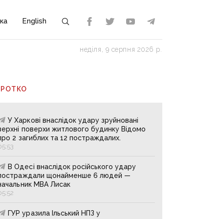
ка
English
неділя, 9 серпня 2026 р.
ОРОТКО
У Харкові внаслідок удару зруйновані
верхні поверхи житлового будинку Відомо
про 2 загиблих та 12 постраждалих.
05:53
В Одесі внаслідок російського удару
постраждали щонайменше 6 людей —
начальник МВА Лисак
05:52
ГУР уразила Ільський НПЗ у