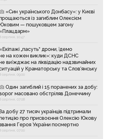
«Син українського Донбасу»: у Києві
прощаються із загиблим Олексієм
Юковим — пошуковцем загону
«Плацдарм»
8 серпня, 10:47
«Екіпажі „пасуть“ дрони, їдемо
не на кожен виклик»: куди ДСНС
не виїжджає на ліквідацію надзвичайних
ситуацій у Краматорську та Слов’янську
8 серпня, 09:00
Один загиблий і 15 поранених за добу:
ворог масовано обстріляв Донеччину
8 серпня, 07:08
За добу 27 тисяч українців підтримали
петицію про присвоєння Олексію Юкову
звання Героя України посмертно
8 серпня, 07:00