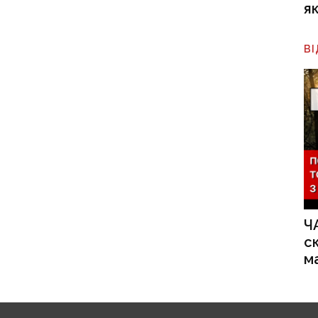
я
В
Ч
с
м