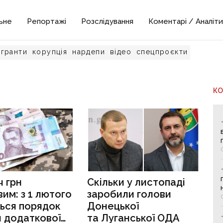
ьне
Репортажі
Розслідування
Коментарі / Аналіти
гранти
корупція
нардепи
відео
спецпроєкти
К
ч грн
Скільки у листопаді
вим: з 1 лютого
заробили голови
ься порядок
Донецької
 додаткової
та Луганської ОДА