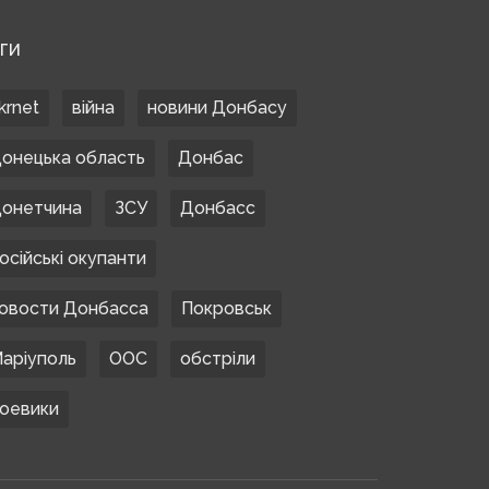
ЕГИ
krnet
війна
новини Донбасу
онецька область
Донбас
онетчина
ЗСУ
Донбасс
осійські окупанти
овости Донбасса
Покровськ
аріуполь
ООС
обстріли
оевики