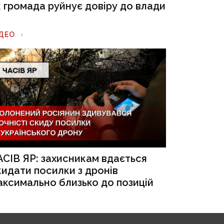
к громада руйнує довіру до влади
ІДЕО
АСІВ ЯР: захисникам вдається
кидати посилки з дронів
аксимально близько до позицій