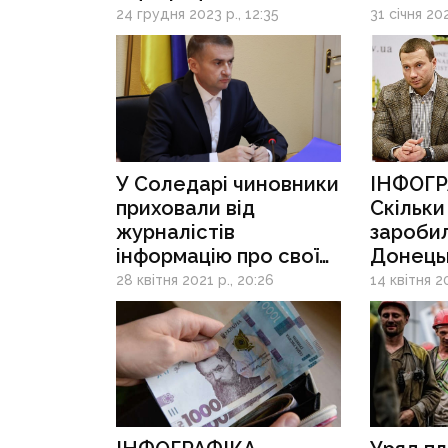
винаго
24 грудня 2023 р., 12:35
31 січня 202
У Соледарі чиновники
ІНФОГР
приховали від
Скільки
журналістів
заробил
інформацію про свої
Донець
зарплати
та Луга
28 квітня 2021 р., 20:26
14 квітня 20