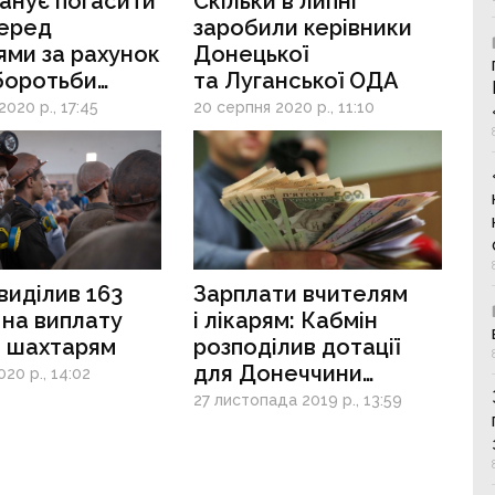
анує погасити
Скільки в липні
перед
заробили керівники
ми за рахунок
Донецької
боротьби
та Луганської ОДА
D
020 р., 17:45
20 серпня 2020 р., 11:10
виділив 163
Зарплати вчителям
 на виплату
і лікарям: Кабмін
т шахтарям
розподілив дотації
для Донеччини
20 р., 14:02
та Луганщини
27 листопада 2019 р., 13:59