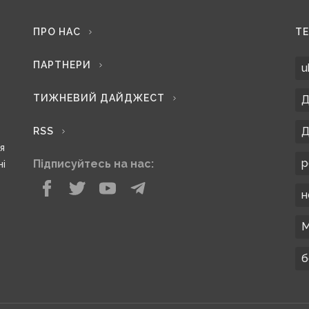
ПРО НАС
Т
ПАРТНЕРИ
u
ТИЖНЕВИЙ ДАЙДЖЕСТ
Д
Д
RSS
ся
р
Підписуйтесь на нас:
ні
н
М
б