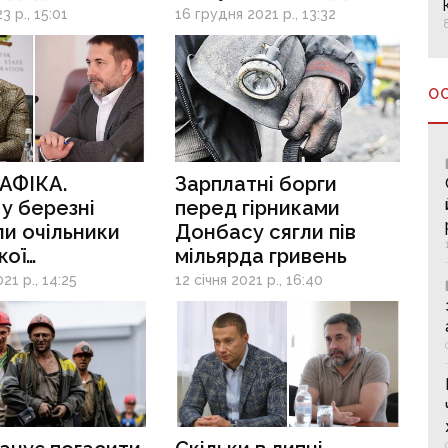
роди
3 р., 15:01
16 грудня 2021 р., 13:32
О
АФІКА.
Зарплатні борги
 у березні
перед гірниками
и очільники
Донбасу сягли пів
кої
мільярда гривень
нської ОДА
21 р., 14:25
12 січня 2021 р., 16:40