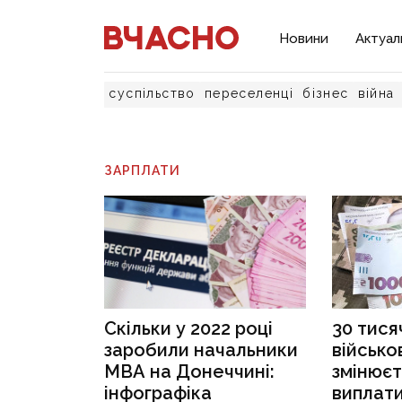
Новини
Актуал
суспільство
переселенці
бізнес
війна
ЗАРПЛАТИ
Скільки у 2022 році
30 тися
заробили начальники
військо
МВА на Донеччині:
змінюєт
інфографіка
виплати