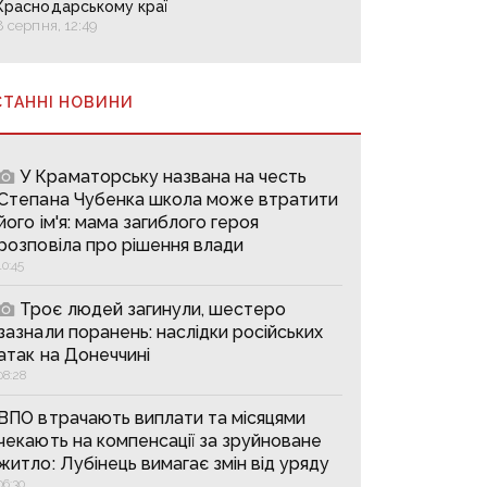
Краснодарському краї
8 серпня, 12:49
СТАННІ НОВИНИ
У Краматорську названа на честь
Степана Чубенка школа може втратити
його ім'я: мама загиблого героя
розповіла про рішення влади
10:45
Троє людей загинули, шестеро
зазнали поранень: наслідки російських
атак на Донеччині
08:28
ВПО втрачають виплати та місяцями
чекають на компенсації за зруйноване
житло: Лубінець вимагає змін від уряду
06:30