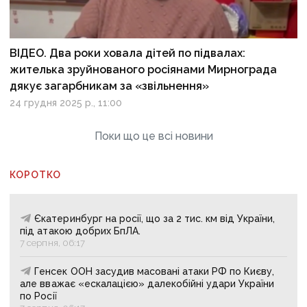
ВІДЕО. Два роки ховала дітей по підвалах:
жителька зруйнованого росіянами Мирнограда
дякує загарбникам за «звільнення»
24 грудня 2025 р., 11:00
Поки що це всі новини
КОРОТКО
Єкатеринбург на росії, що за 2 тис. км від України,
під атакою добрих БпЛА.
7 серпня, 06:17
Генсек ООН засудив масовані атаки РФ по Києву,
але вважає «ескалацією» далекобійні удари України
по Росії