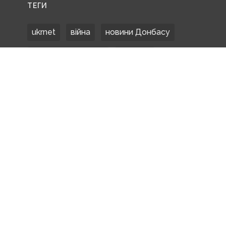
ТЕГИ
ukrnet
війна
новини Донбасу
Донецька область
Донбас
Донетчина
ЗСУ
Донбасс
російські окупанти
новости Донбасса
Покровськ
Маріуполь
ООС
обстріли
боевики