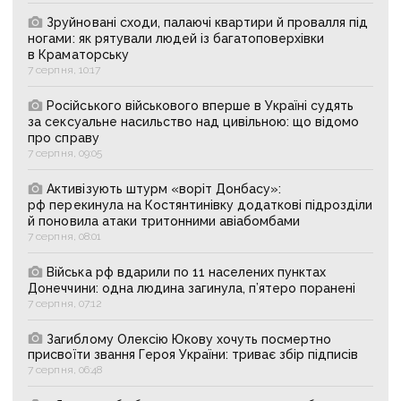
Зруйновані сходи, палаючі квартири й провалля під
ногами: як рятували людей із багатоповерхівки
в Краматорську
7 серпня, 10:17
Російського військового вперше в Україні судять
за сексуальне насильство над цивільною: що відомо
про справу
7 серпня, 09:05
Активізують штурм «воріт Донбасу»:
рф перекинула на Костянтинівку додаткові підрозділи
й поновила атаки тритонними авіабомбами
7 серпня, 08:01
Війська рф вдарили по 11 населених пунктах
Донеччини: одна людина загинула, п’ятеро поранені
7 серпня, 07:12
Загиблому Олексію Юкову хочуть посмертно
присвоїти звання Героя України: триває збір підписів
7 серпня, 06:48