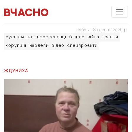
субота, 8 серпня 2026 р.
суспільство
переселенці
бізнес
війна
гранти
корупція
нардепи
відео
спецпроєкти
ЖДУНИХА