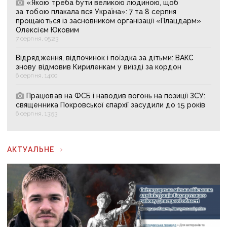
«Якою треба бути великою людиною, щоб
за тобою плакала вся Україна»: 7 та 8 серпня
прощаються із засновником організації «Плацдарм»
Олексієм Юковим
7 серпня, 05:23
Відрядження, відпочинок і поїздка за дітьми: ВАКС
знову відмовив Кириленкам у виїзді за кордон
6 серпня, 14:00
Працював на ФСБ і наводив вогонь на позиції ЗСУ:
священника Покровської єпархії засудили до 15 років
6 серпня, 13:53
АКТУАЛЬНЕ