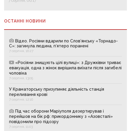
7 серпня, 06:17
ОСТАННІ НОВИНИ
Відео. Росіяни вдарили по Слов’янську «Торнадо-
С»: загинула людина, п’ятеро поранені
7 серпня, 16:27
«Росіяни знищують цілі вулиці»: з Дружківки триває
евакуація, одна з жінок вирішила виїхати після загибелі
чоловіка
7 серпня, 13:05
У Краматорську призупиняє діяльність станція
переливання крові
7 серпня, 12:16
Під час оборони Маріуполя дезертирував і
перейшов на бік рф: прикордоннику з «Азовсталі»
повідомили про підозру
7 серпня, 11:03