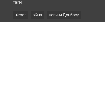
ТЕГИ
ukrnet
війна
новини Донбасу
Донецька область
Донбас
Донетчина
ЗСУ
Донбасс
російські окупанти
новости Донбасса
Покровськ
Маріуполь
ООС
обстріли
боевики