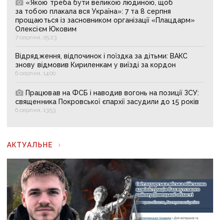
«Якою треба бути великою людиною, щоб
за тобою плакала вся Україна»: 7 та 8 серпня
прощаються із засновником організації «Плацдарм»
Олексієм Юковим
7 серпня, 05:23
Відрядження, відпочинок і поїздка за дітьми: ВАКС
знову відмовив Кириленкам у виїзді за кордон
6 серпня, 14:00
Працював на ФСБ і наводив вогонь на позиції ЗСУ:
священника Покровської єпархії засудили до 15 років
6 серпня, 13:53
АКТУАЛЬНЕ