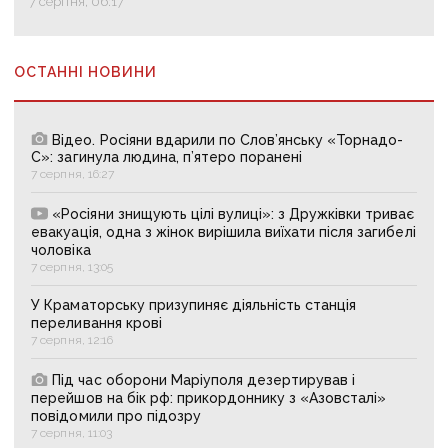
7 серпня, 06:17
ОСТАННІ НОВИНИ
Відео. Росіяни вдарили по Слов’янську «Торнадо-
С»: загинула людина, п’ятеро поранені
7 серпня, 16:27
«Росіяни знищують цілі вулиці»: з Дружківки триває
евакуація, одна з жінок вирішила виїхати після загибелі
чоловіка
7 серпня, 13:05
У Краматорську призупиняє діяльність станція
переливання крові
7 серпня, 12:16
Під час оборони Маріуполя дезертирував і
перейшов на бік рф: прикордоннику з «Азовсталі»
повідомили про підозру
7 серпня, 11:03