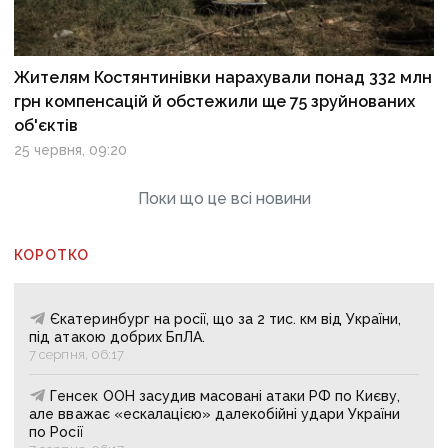
Жителям Костянтинівки нарахували понад 332 млн
грн компенсацій й обстежили ще 75 зруйнованих
об'єктів
25 червня, 09:20
Поки що це всі новини
КОРОТКО
Єкатеринбург на росії, що за 2 тис. км від України,
під атакою добрих БпЛА.
7 серпня, 06:17
Генсек ООН засудив масовані атаки РФ по Києву,
але вважає «ескалацією» далекобійні удари України
по Росії