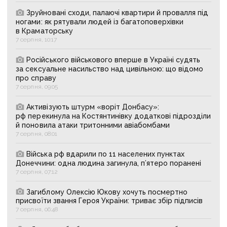
Зруйновані сходи, палаючі квартири й провалля під
ногами: як рятували людей із багатоповерхівки
в Краматорську
7 серпня, 10:17
Російського військового вперше в Україні судять
за сексуальне насильство над цивільною: що відомо
про справу
7 серпня, 09:05
Активізують штурм «воріт Донбасу»:
рф перекинула на Костянтинівку додаткові підрозділи
й поновила атаки тритонними авіабомбами
7 серпня, 08:01
Війська рф вдарили по 11 населених пунктах
Донеччини: одна людина загинула, п’ятеро поранені
7 серпня, 07:12
Загиблому Олексію Юкову хочуть посмертно
присвоїти звання Героя України: триває збір підписів
7 серпня, 06:48