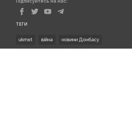
Підписуйтесь на нас:
ТЕГИ
ukrnet
війна
новини Донбасу
Донецька область
Донбас
Донетчина
ЗСУ
Донбасс
російські окупанти
новости Донбасса
Покровськ
Маріуполь
ООС
обстріли
боевики