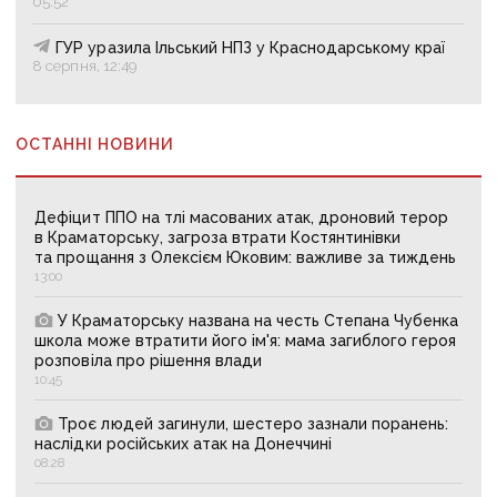
05:52
ГУР уразила Ільський НПЗ у Краснодарському краї
8 серпня, 12:49
ОСТАННІ НОВИНИ
Дефіцит ППО на тлі масованих атак, дроновий терор
в Краматорську, загроза втрати Костянтинівки
та прощання з Олексієм Юковим: важливе за тиждень
13:00
У Краматорську названа на честь Степана Чубенка
школа може втратити його ім'я: мама загиблого героя
розповіла про рішення влади
10:45
Троє людей загинули, шестеро зазнали поранень:
наслідки російських атак на Донеччині
08:28