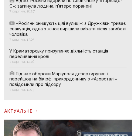
Відео. Росіяни вдарили по Слов’янську «Торнадо-
С»: загинула людина, п’ятеро поранені
7 серпня, 16:27
«Росіяни знищують цілі вулиці»: з Дружківки триває
евакуація, одна з жінок вирішила виїхати після загибелі
чоловіка
7 серпня, 13:05
У Краматорську призупиняє діяльність станція
переливання крові
7 серпня, 12:16
Під час оборони Маріуполя дезертирував і
перейшов на бік рф: прикордоннику з «Азовсталі»
повідомили про підозру
7 серпня, 11:03
АКТУАЛЬНЕ