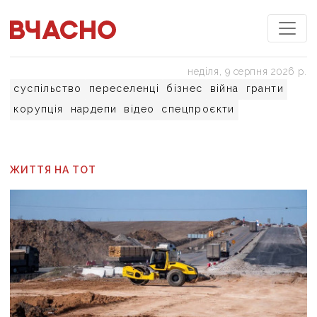
неділя, 9 серпня 2026 р.
суспільство
переселенці
бізнес
війна
гранти
корупція
нардепи
відео
спецпроєкти
ЖИТТЯ НА ТОТ