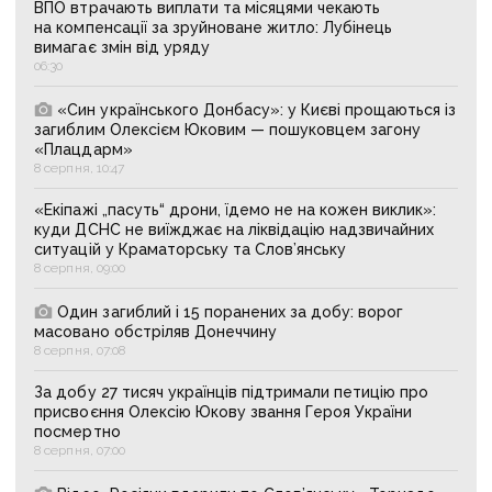
ВПО втрачають виплати та місяцями чекають
на компенсації за зруйноване житло: Лубінець
вимагає змін від уряду
06:30
«Син українського Донбасу»: у Києві прощаються із
загиблим Олексієм Юковим — пошуковцем загону
«Плацдарм»
8 серпня, 10:47
«Екіпажі „пасуть“ дрони, їдемо не на кожен виклик»:
куди ДСНС не виїжджає на ліквідацію надзвичайних
ситуацій у Краматорську та Слов’янську
8 серпня, 09:00
Один загиблий і 15 поранених за добу: ворог
масовано обстріляв Донеччину
8 серпня, 07:08
За добу 27 тисяч українців підтримали петицію про
присвоєння Олексію Юкову звання Героя України
посмертно
8 серпня, 07:00