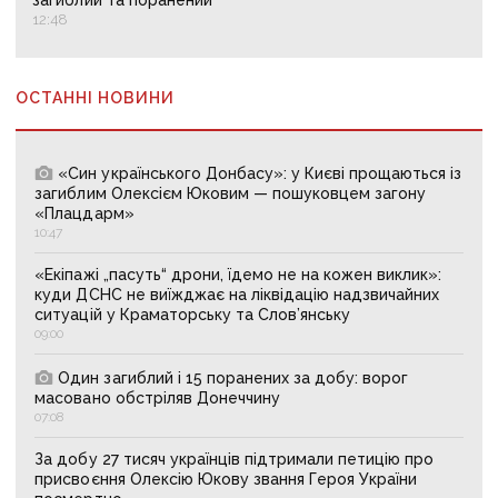
загиблий та поранений
12:48
ОСТАННІ НОВИНИ
«Син українського Донбасу»: у Києві прощаються із
загиблим Олексієм Юковим — пошуковцем загону
«Плацдарм»
10:47
«Екіпажі „пасуть“ дрони, їдемо не на кожен виклик»:
куди ДСНС не виїжджає на ліквідацію надзвичайних
ситуацій у Краматорську та Слов’янську
09:00
Один загиблий і 15 поранених за добу: ворог
масовано обстріляв Донеччину
07:08
За добу 27 тисяч українців підтримали петицію про
присвоєння Олексію Юкову звання Героя України