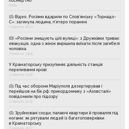
посмертно
07:00
Відео. Росіяни вдарили по Слов’янську «Торнадо-
С»: загинула людина, п’ятеро поранені
7 серпня, 16:27
«Росіяни знищують цілі вулиці»: з Дружківки триває
евакуація, одна з жінок вирішила виїхати після загибелі
чоловіка
7 серпня, 13:05
У Краматорську призупиняє діяльність станція
переливання крові
7 серпня, 12:16
Під час оборони Маріуполя дезертирував і
перейшов на бік рф: прикордоннику з «Азовсталі»
повідомили про підозру
7 серпня, 11:03
Зруйновані сходи, палаючі квартири й провалля під
ногами: як рятували людей із багатоповерхівки
в Краматорську
7 серпня, 10:17