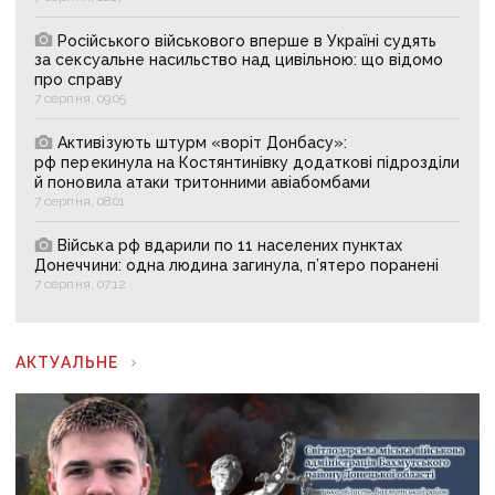
Російського військового вперше в Україні судять
за сексуальне насильство над цивільною: що відомо
про справу
7 серпня, 09:05
Активізують штурм «воріт Донбасу»:
рф перекинула на Костянтинівку додаткові підрозділи
й поновила атаки тритонними авіабомбами
7 серпня, 08:01
Війська рф вдарили по 11 населених пунктах
Донеччини: одна людина загинула, п’ятеро поранені
7 серпня, 07:12
АКТУАЛЬНЕ