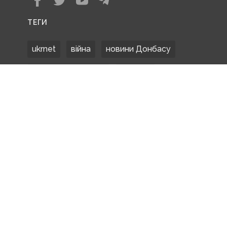
ТЕГИ
ukrnet
війна
новини Донбасу
Донецька область
Донбас
Донетчина
ЗСУ
Донбасс
російські окупанти
новости Донбасса
Покровськ
Маріуполь
ООС
обстріли
боевики