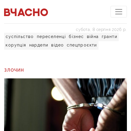
субота, 8 серпня 2026 р.
суспільство
переселенці
бізнес
війна
гранти
корупція
нардепи
відео
спецпроєкти
ЗЛОЧИН