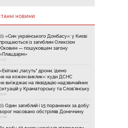
СТАННІ НОВИНИ
«Син українського Донбасу»: у Києві
прощаються із загиблим Олексієм
Юковим — пошуковцем загону
«Плацдарм»
10:47
«Екіпажі „пасуть“ дрони, їдемо
не на кожен виклик»: куди ДСНС
не виїжджає на ліквідацію надзвичайних
ситуацій у Краматорську та Слов’янську
09:00
Один загиблий і 15 поранених за добу:
ворог масовано обстріляв Донеччину
07:08