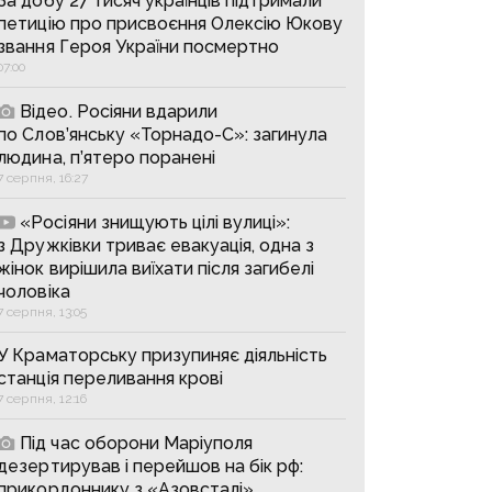
За добу 27 тисяч українців підтримали
петицію про присвоєння Олексію Юкову
звання Героя України посмертно
07:00
Відео. Росіяни вдарили
по Слов’янську «Торнадо-С»: загинула
людина, п’ятеро поранені
7 серпня, 16:27
«Росіяни знищують цілі вулиці»:
з Дружківки триває евакуація, одна з
жінок вирішила виїхати після загибелі
чоловіка
7 серпня, 13:05
У Краматорську призупиняє діяльність
станція переливання крові
7 серпня, 12:16
Під час оборони Маріуполя
дезертирував і перейшов на бік рф:
прикордоннику з «Азовсталі»