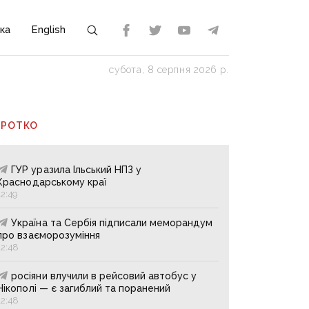
ка
English
субота, 8 серпня 2026 р.
ОРОТКО
ГУР уразила Ільський НПЗ у
Краснодарському краї
12:49
Україна та Сербія підписали меморандум
про взаєморозуміння
12:48
росіяни влучили в рейсовий автобус у
Нікополі — є загиблий та поранений
12:48