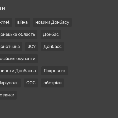
ЕГИ
krnet
війна
новини Донбасу
онецька область
Донбас
онетчина
ЗСУ
Донбасс
осійські окупанти
овости Донбасса
Покровськ
аріуполь
ООС
обстріли
оевики