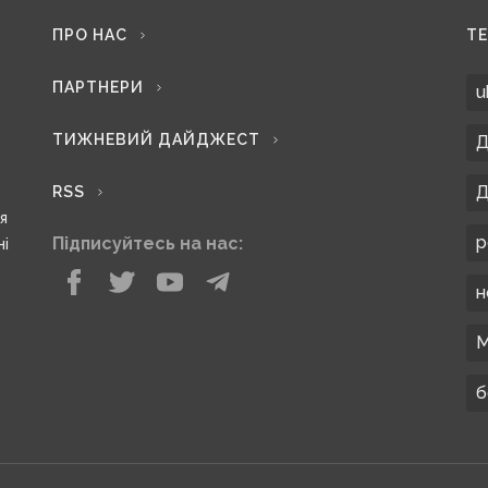
ПРО НАС
Т
ПАРТНЕРИ
u
ТИЖНЕВИЙ ДАЙДЖЕСТ
Д
Д
RSS
ся
р
Підписуйтесь на нас:
ні
н
М
б