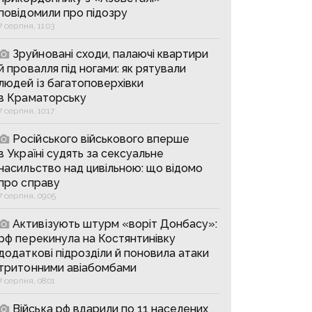
повідомили про підозру
7 серпня, 11:03
Зруйновані сходи, палаючі квартири
й провалля під ногами: як рятували
людей із багатоповерхівки
в Краматорську
7 серпня, 10:17
Російського військового вперше
в Україні судять за сексуальне
насильство над цивільною: що відомо
про справу
7 серпня, 09:05
Активізують штурм «воріт Донбасу»:
рф перекинула на Костянтинівку
додаткові підрозділи й поновила атаки
тритонними авіабомбами
7 серпня, 08:01
Війська рф вдарили по 11 населених