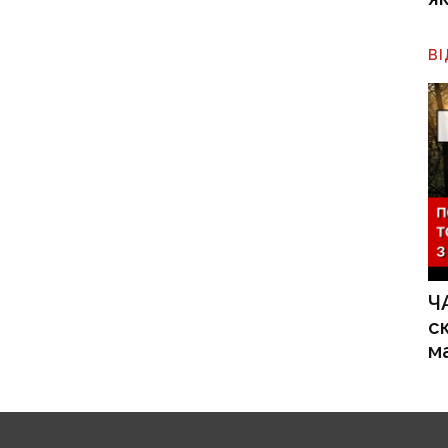
В
Ч
с
м