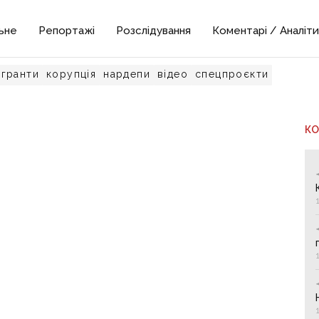
ьне
Репортажі
Розслідування
Коментарі / Аналіти
гранти
корупція
нардепи
відео
спецпроєкти
К