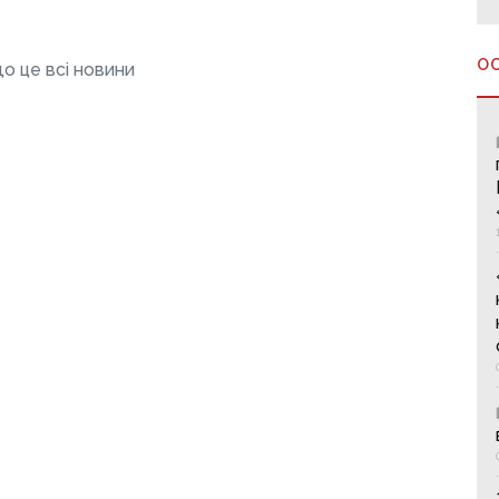
О
о це всі новини