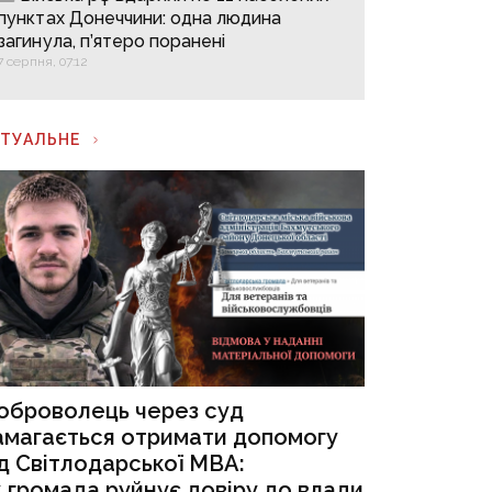
пунктах Донеччини: одна людина
загинула, п’ятеро поранені
7 серпня, 07:12
КТУАЛЬНЕ
оброволець через суд
амагається отримати допомогу
ід Світлодарської МВА:
к громада руйнує довіру до влади