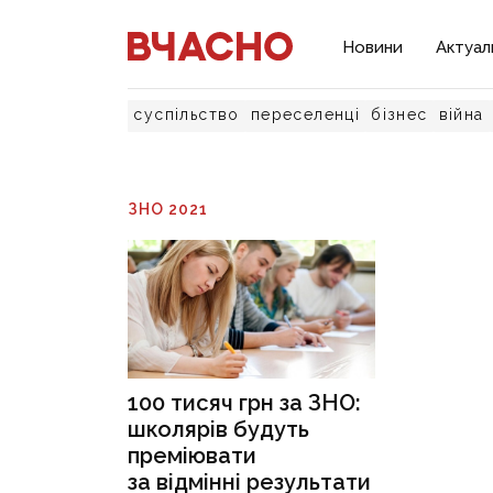
Новини
Актуал
суспільство
переселенці
бізнес
війна
ЗНО 2021
100 тисяч грн за ЗНО:
школярів будуть
преміювати
за відмінні результати