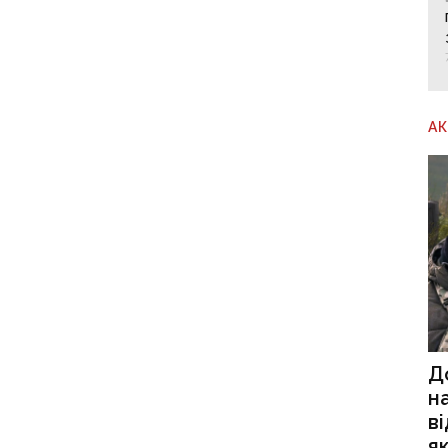
А
Д
н
в
я