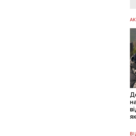
А
Д
н
в
я
В