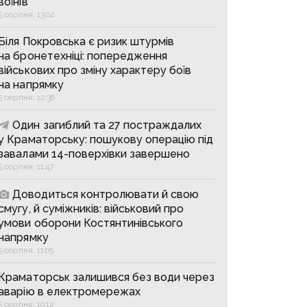
воїнів
5 серпня, 13:02
Біля Покровська є ризик штурмів
на бронетехніці: попередження
військових про зміну характеру боїв
на напрямку
5 серпня, 12:36
Один загиблий та 27 постраждалих
у Краматорську: пошукову операцію під
завалами 14-поверхівки завершено
5 серпня, 11:47
Доводиться контролювати й свою
смугу, й суміжників: військовий про
умови оборони Костянтинівського
напрямку
5 серпня, 11:05
Краматорськ залишився без води через
аварію в електромережах
5 серпня, 10:12