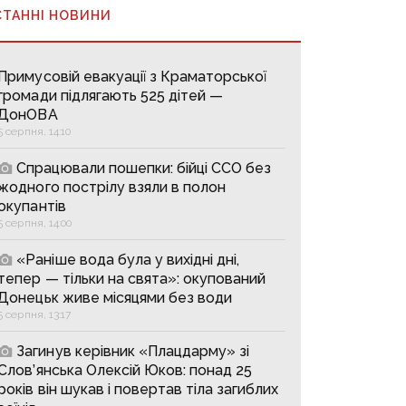
СТАННІ НОВИНИ
Примусовій евакуації з Краматорської
громади підлягають 525 дітей —
ДонОВА
5 серпня, 14:10
Спрацювали пошепки: бійці ССО без
жодного пострілу взяли в полон
окупантів
5 серпня, 14:00
«Раніше вода була у вихідні дні,
тепер — тільки на свята»: окупований
Донецьк живе місяцями без води
5 серпня, 13:17
Загинув керівник «Плацдарму» зі
Слов’янська Олексій Юков: понад 25
років він шукав і повертав тіла загиблих