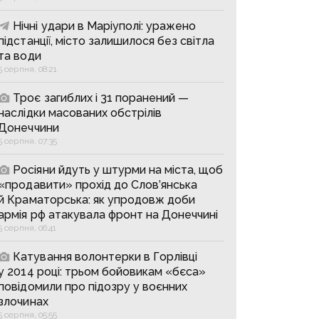
Нічні удари в Маріуполі: уражено
підстанції, місто залишилося без світла
та води
5 серпня, 08:21
Троє загиблих і 31 поранений —
наслідки масованих обстрілів
Донеччини
5 серпня, 07:35
Росіяни йдуть у штурми на міста, щоб
«продавити» прохід до Слов’янська
й Краматорська: як упродовж доби
армія рф атакувала фронт на Донеччині
5 серпня, 06:41
Катування волонтерки в Горлівці
у 2014 році: трьом бойовикам «бєса»
повідомили про підозру у воєнних
злочинах
5 серпня, 05:55