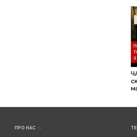
Ч
с
м
ПРО НАС
Т