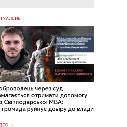
КТУАЛЬНЕ
оброволець через суд
амагається отримати допомогу
ід Світлодарської МВА:
к громада руйнує довіру до влади
ІДЕО