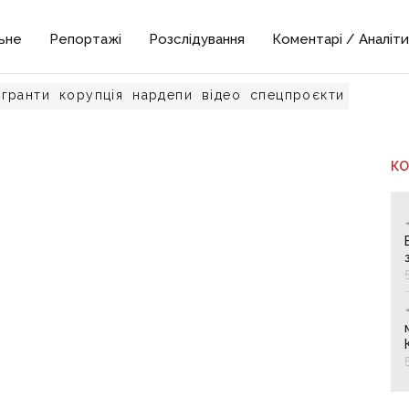
ьне
Репортажі
Розслідування
Коментарі / Аналіти
гранти
корупція
нардепи
відео
спецпроєкти
К