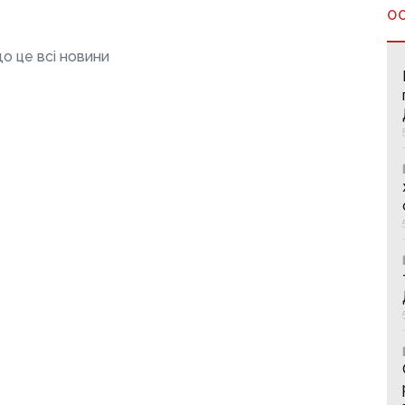
О
о це всі новини