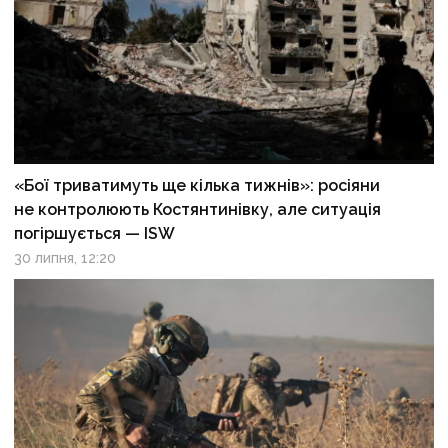
«Бої триватимуть ще кілька тижнів»: росіяни
не контролюють Костянтинівку, але ситуація
погіршується — ISW
30 липня, 12:20