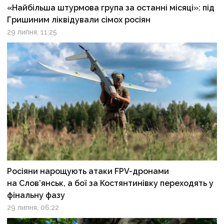
«Найбільша штурмова група за останні місяці»: під
Гришиним ліквідували сімох росіян
29 липня, 11:25
Росіяни нарощують атаки FPV-дронами
на Слов’янськ, а бої за Костянтинівку переходять у
фінальну фазу
29 липня, 06:22