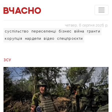
четвер, 6 серпня 2026 р.
суспільство
переселенці
бізнес
війна
гранти
корупція
нардепи
відео
спецпроєкти
ЗСУ