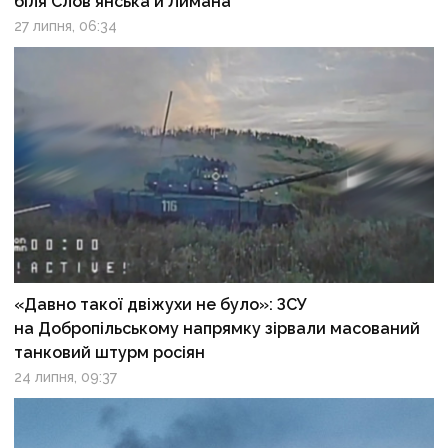
біля Слов’янська й Лимана
27 липня, 06:34
«Давно такої двіжухи не було»: ЗСУ
на Добропільському напрямку зірвали масований
танковий штурм росіян
24 липня, 09:37