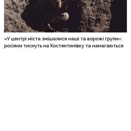
«У центрі міста змішалися наші та ворожі групи»:
росіяни тиснуть на Костянтинівку та намагаються
прорвати оборону біля Гришиного
17 липня, 06:40