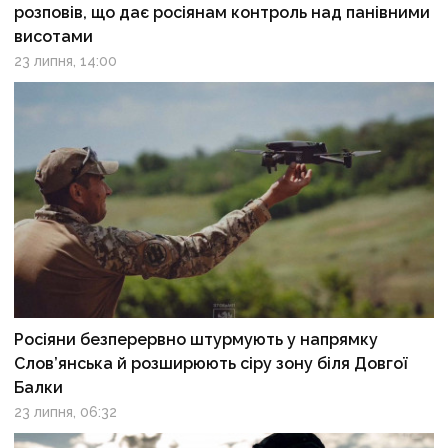
розповів, що дає росіянам контроль над панівними
висотами
23 липня, 14:00
Росіяни безперервно штурмують у напрямку
Слов’янська й розширюють сіру зону біля Довгої
Балки
23 липня, 06:32