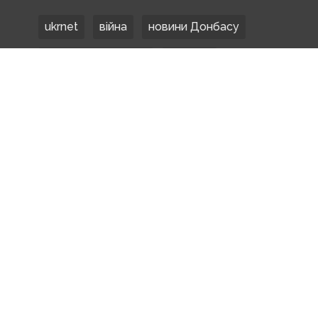
ukrnet
війна
новини Донбасу
Донецька область
Донбас
Донетчина
ЗСУ
Донбасс
російські окупанти
новости Донбасса
Покровськ
Маріуполь
ООС
обстріли
боевики