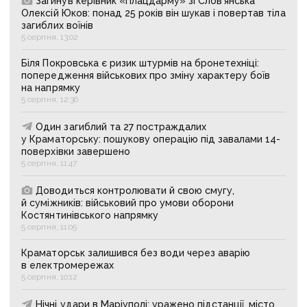
Загинув керівник «Плацдарму» зі Слов’янська
Олексій Юков: понад 25 років він шукав і повертав тіла
загиблих воїнів
5 серпня, 13:02
Біля Покровська є ризик штурмів на бронетехніці:
попередження військових про зміну характеру боїв
на напрямку
5 серпня, 12:36
Один загиблий та 27 постраждалих
у Краматорську: пошукову операцію під завалами 14-
поверхівки завершено
5 серпня, 11:47
Доводиться контролювати й свою смугу,
й суміжників: військовий про умови оборони
Костянтинівського напрямку
5 серпня, 11:05
Краматорськ залишився без води через аварію
в електромережах
5 серпня, 10:12
Нічні удари в Маріуполі: уражено підстанції, місто