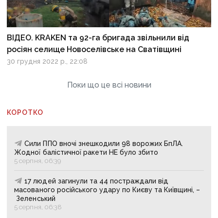
ВІДЕО. KRAKEN та 92-га бригада звільнили від
росіян селище Новоселівське на Сватівщині
30 грудня 2022 р., 22:08
Поки що це всі новини
КОРОТКО
Сили ППО вночі знешкодили 98 ворожих БпЛА.
Жодної балістичної ракети НЕ було збито
5 серпня, 06:39
17 людей загинули та 44 постраждали від
масованого російського удару по Києву та Київщині, –
Зеленський
5 серпня, 06:38