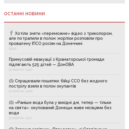
ОСТАННІ НОВИНИ
Хотіли зняти «переможне» відео з триколором,
але потрапили в полон: морпіхи розповіли про
провалену ІПСО росіян на Донеччині
05:42
Примусовій евакуації з Краматорської громади
підлягають 525 дітей — ДонОВА
5 серпня, 14:10
Спрацювали пошепки: бійці ССО без жодного
пострілу взяли в полон окупантів
5 серпня, 14:00
«Раніше вода була у вихідні дні, тепер — тільки
на свята»: окупований Донецьк живе місяцями без
води
5 серпня, 13:17