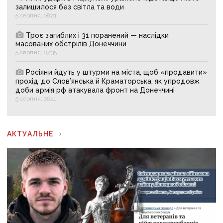
залишилося без світла та води
5 серпня, 08:21
Троє загиблих і 31 поранений — наслідки
масованих обстрілів Донеччини
5 серпня, 07:35
Росіяни йдуть у штурми на міста, щоб «продавити»
прохід до Слов’янська й Краматорська: як упродовж
доби армія рф атакувала фронт на Донеччині
5 серпня, 06:41
АКТУАЛЬНЕ