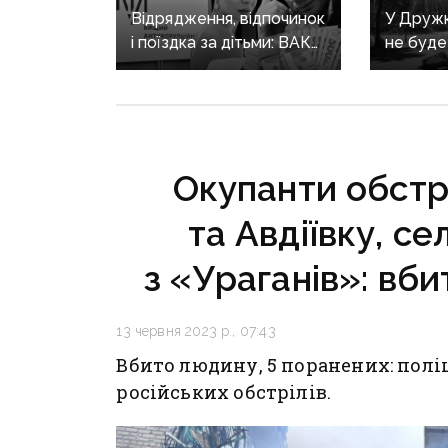
Відрядження, відпочинок
У Дружкі
і поїздка за дітьми: ВАКС
не буде
знову відмовив
сезону:
Кириленкам у виїзді
наближа
за кордон
інфраст
критичн
Окупанти обстр
та Авдіївку, с
з «Ураганів»: вби
13 червня 2023 р., 07:43
Вбито людину, 5 поранених: полі
російських обстрілів.