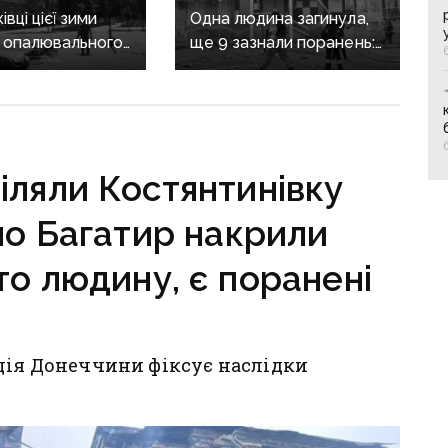
вці цієї зими
Одна людина загинула,
 опалювального
ще 9 зазнали поранень:
 фронт
воєнні злочини
ється,
рф на Донеччині
руктура
о зруйнована
іляли Костянтинівку
ело Багатир накрили
то людину, є поранені
ція Донеччини фіксує наслідки