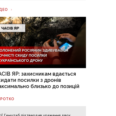
ІДЕО
АСІВ ЯР: захисникам вдається
кидати посилки з дронів
аксимально близько до позицій
ОРОТКО
Генштаб підтвердив ураження двох