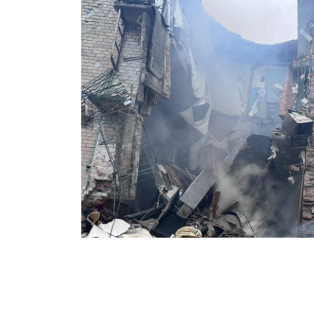
Минулої доби ворог завдав по цивіл