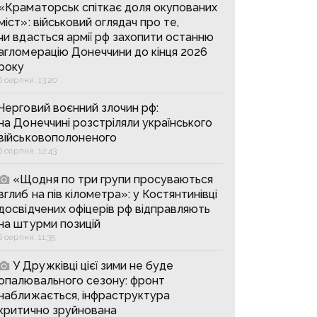
«Краматорськ спіткає доля окупованих
міст»: військовий оглядач про те,
чи вдасться армії рф захопити останню
агломерацію Донеччини до кінця 2026
року
6 серпня, 13:20
Черговий воєнний злочин рф:
на Донеччині розстріляли українського
військовополоненого
6 серпня, 12:43
«Щодня по три групи просуваються
вглиб на пів кілометра»: у Костянтинівці
досвідчених офіцерів рф відправляють
на штурми позицій
6 серпня, 11:35
У Дружківці цієї зими не буде
опалювального сезону: фронт
наближається, інфраструктура
критично зруйнована