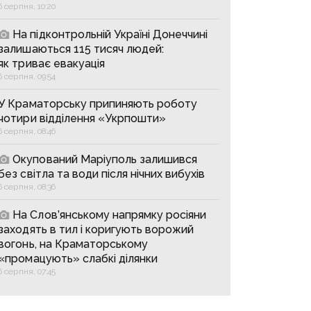
6 серпня, 10:20
На підконтрольній Україні Донеччині
залишаються 115 тисяч людей:
як триває евакуація
6 серпня, 09:54
У Краматорську припиняють роботу
чотири відділення «Укрпошти»
6 серпня, 08:46
Окупований Маріуполь залишився
без світла та води після нічних вибухів
6 серпня, 08:36
На Слов’янському напрямку росіяни
заходять в тил і коригують ворожий
вогонь, на Краматорському
«промацують» слабкі ділянки
6 серпня, 07:45