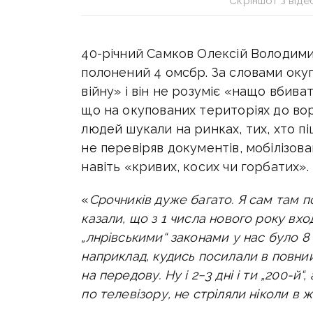
Скріншот з від
40-річний Самков Олексій Володими
полонений 4 омсбр. За словами окуп
війну» і він не розуміє «нащо вбиват
що на окупованих територіях до вор
людей шукали на ринках, тих, хто пі
не перевіряв документів, мобілізова
навіть «кривих, косих чи горбатих».
«
Срочників дуже багато. Я сам там п
казали, що з 1 числа нового року вход
„лнрівськими“ законами у нас було 8 р
наприклад, кудись посилали в повний
на передову. Ну і 2−3 дні і ти „200-й“
по телевізору, не стріляли ніколи в ж