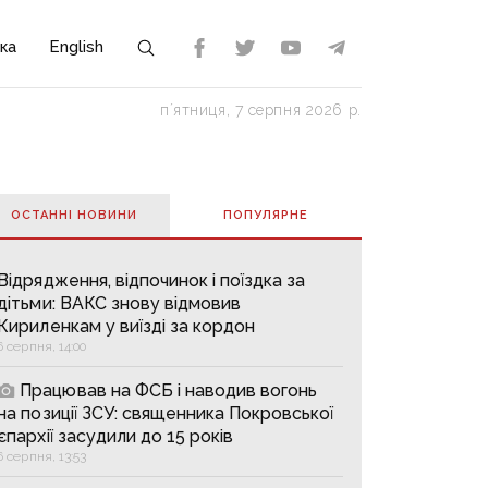
ка
English
пʼятниця, 7 серпня 2026 р.
ОСТАННІ НОВИНИ
ПОПУЛЯРНE
Відрядження, відпочинок і поїздка за
дітьми: ВАКС знову відмовив
Кириленкам у виїзді за кордон
6 серпня, 14:00
Працював на ФСБ і наводив вогонь
на позиції ЗСУ: священника Покровської
єпархії засудили до 15 років
6 серпня, 13:53