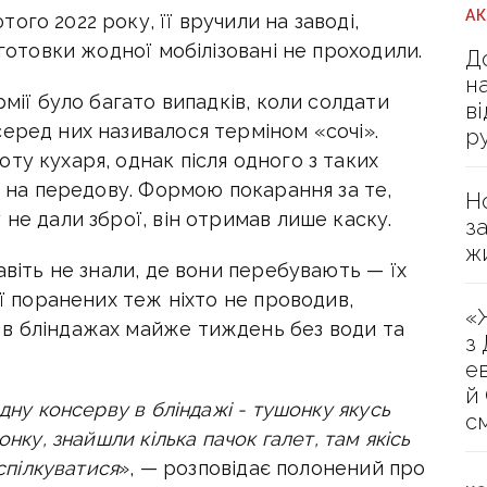
А
го 2022 року, її вручили на заводі,
дготовки жодної мобілізовані не проходили.
Д
н
рмії було багато випадків, коли солдати
в
еред них називалося терміном «сочі».
р
ту кухаря, однак після одного з таких
ли на передову. Формою покарання за те,
Н
 не дали зброї, він отримав лише каску.
з
ж
авіть не знали, де вони перебувають — їх
ії поранених теж ніхто не проводив,
«
 в бліндажах майже тиждень без води та
з
е
й
одну консерву в бліндажі - тушонку якусь
с
онку, знайшли кілька пачок галет, там якісь
 спілкуватися
», — розповідає полонений про