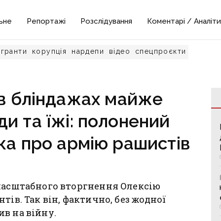
ьне
Репортажі
Розслідування
Коментарі / Аналіти
гранти
корупція
нардепи
відео
спецпроєкти
 в бліндажах майже
и та їжі: полонений
ка про армію рашистів
омасштабного вторгнення Олексію
тів. Так він, фактично, без жодної
в на війну.