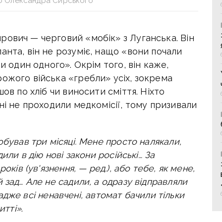
ео Олександра Сирського
рович — черговий «мобік» з Луганська. Він
анта, він не розуміє, нащо «вони почали
и один одного». Окрім того, він каже,
ожого війська «гребли» усіх, зокрема
шов по хліб чи виносити сміття. Ніхто
ні не проходили медкомісії, тому призивали
обував три місяці. Мене просто налякали,
или в дію нові закони російські… За
оків (ув'язнення, — ред.), або тебе, як мене,
 зад… Але не садили, а одразу відправляли
, адже всі ненавчені, автомат бачили тільки
итті»
.