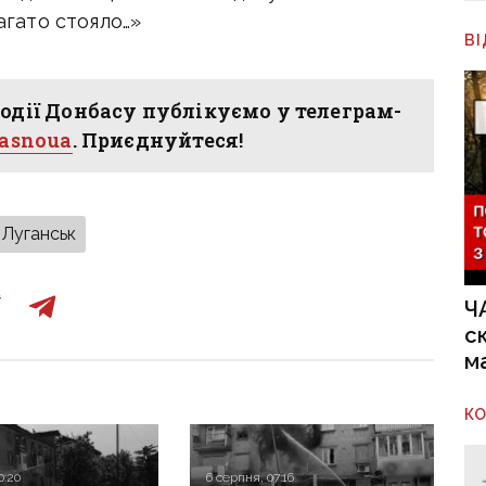
багато стояло…»
В
одії Донбасу публікуємо у телеграм-
hasnoua
. Приєднуйтеся!
Луганськ
Ч
с
м
К
0:20
6 серпня, 07:16