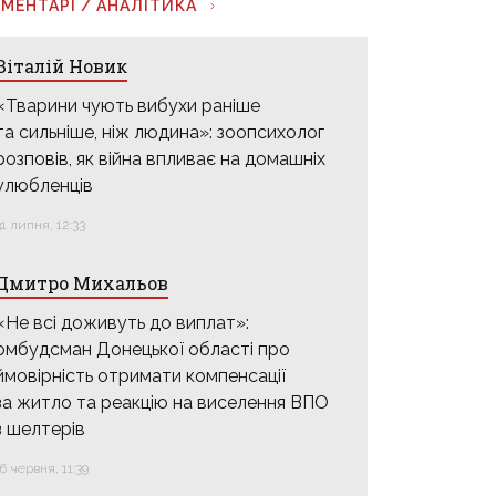
МЕНТАРІ / АНАЛІТИКА
Віталій Новик
«Тварини чують вибухи раніше
та сильніше, ніж людина»: зоопсихолог
розповів, як війна впливає на домашніх
улюбленців
31 липня, 12:33
Дмитро Михальов
«Не всі доживуть до виплат»:
омбудсман Донецької області про
ймовірність отримати компенсації
за житло та реакцію на виселення ВПО
з шелтерів
16 червня, 11:39