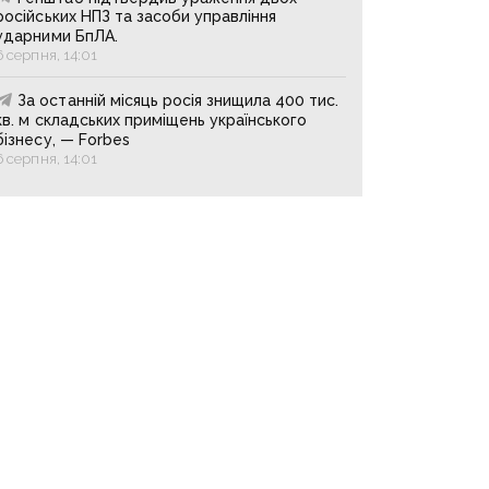
російських НПЗ та засоби управління
ударними БпЛА.
6 серпня, 14:01
За останній місяць росія знищила 400 тис.
кв. м складських приміщень українського
бізнесу, — Forbes
6 серпня, 14:01