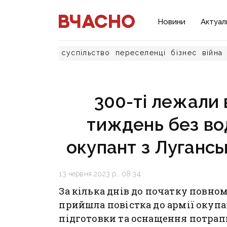
Новини
Актуал
суспільство
переселенці
бізнес
війна
300-ті лежали
тиждень без вод
окупант з Лугансь
13 червня 2023 р., 08:34
За кілька днів до початку повн
прийшла повістка до армії окупан
підготовки та оснащення потрапи