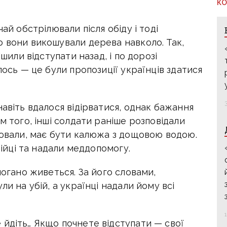
КО
ай обстрілювали після обіду і тоді
о вони викошували дерева навколо. Так,
ішили відступати назад, і по дорозі
лось — це були пропозиції українців здатися
навіть вдалося відірватися, однак бажання
м того, інші солдати раніше розповідали
оювали, має бути калюжа з дощовою водою.
бійці та надали меддопомогу.
погано живеться. За його словами,
ли на убій, а українці надали йому всі
 йдіть… Якщо почнете відступати — свої