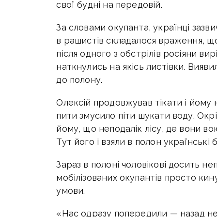
свої будні на передовій.
За словами окупанта, українці зазвич
в рашистів складалося враження, щ
після одного з обстрілів росіяни вир
наткнулись на якісь листівки. Вияви
до полону.
Олексій продовжував тікати і йому 
пити змусило піти шукати воду. Окрі
йому, що неподалік лісу, де вони в
Тут його і взяли в полон українські 
Зараз в полоні чоловікові досить не
мобілізованих окупантів просто кину
умови.
«Нас одразу попередили — назад не