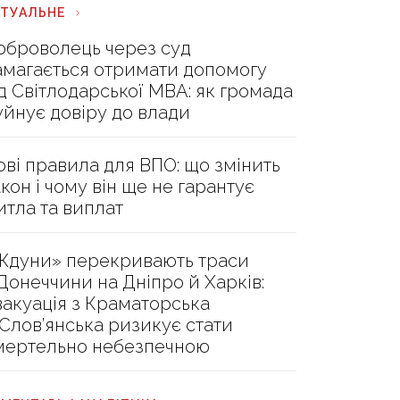
КТУАЛЬНЕ
оброволець через суд
амагається отримати допомогу
ід Світлодарської МВА: як громада
уйнує довіру до влади
ові правила для ВПО: що змінить
акон і чому він ще не гарантує
итла та виплат
Ждуни» перекривають траси
 Донеччини на Дніпро й Харків:
вакуація з Краматорська
 Слов’янська ризикує стати
мертельно небезпечною