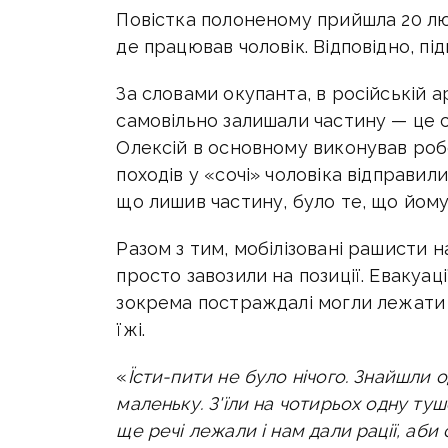
Повістка полоненому прийшла 20 люто
де працював чоловік. Відповідно, пі
За словами окупанта, в російській а
самовільно залишали частину — це с
Олексій в основному виконував робо
походів у «сочі» чоловіка відправи
що лишив частину, було те, що йому
Разом з тим, мобілізовані рашисти н
просто завозили на позиції. Евакуац
зокрема постраждалі могли лежати
їжі.
«
Їсти-пити не було нічого. Знайшли 
маленьку. З'їли на чотирьох одну туш
ще речі лежали і нам дали рації, аби