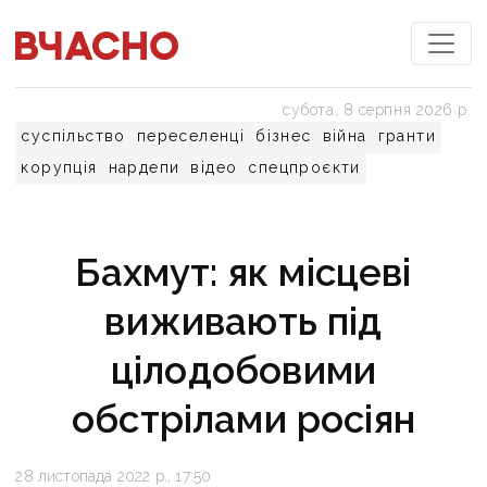
субота, 8 серпня 2026 р.
суспільство
переселенці
бізнес
війна
гранти
корупція
нардепи
відео
спецпроєкти
Бахмут: як місцеві
виживають під
цілодобовими
обстрілами росіян
28 листопада 2022 р., 17:50