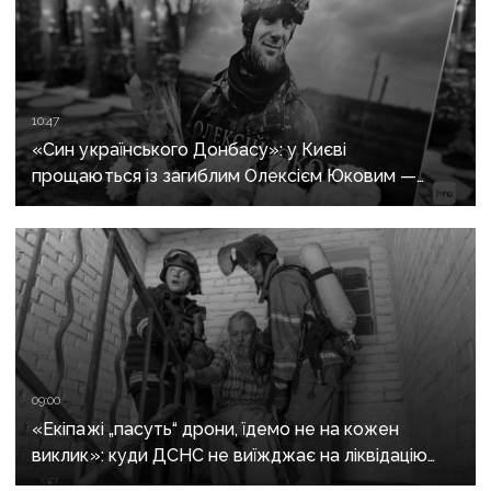
10:47
«Син українського Донбасу»: у Києві
прощаються із загиблим Олексієм Юковим —
пошуковцем загону «Плацдарм»
09:00
«Екіпажі „пасуть“ дрони, їдемо не на кожен
виклик»: куди ДСНС не виїжджає на ліквідацію
надзвичайних ситуацій у Краматорську