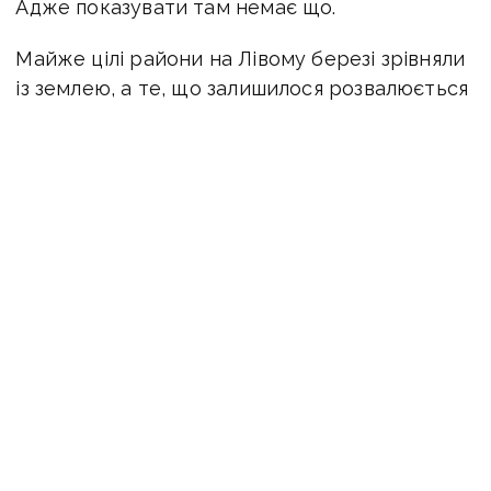
Адже показувати там немає що.
Майже цілі райони на Лівому березі зрівняли
із землею, а те, що залишилося розвалюється
на очах.
Люди у місцевих чатах повідомляють, що, на
окремих вулицях навесні та влітку не було
можливості перебувати. Тіла, які залишилися
під завалами, спричиняли сильний трупний
запах. Окупанти, своєю чергою, намагалися
замітати сліди спецтехнікою. Так, залишки
будинків досі вивозять разом із залишками
загиблих на полігон.