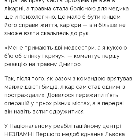
втратив праву кисть. Зрозумів це вже в
лікарні, а травма стала болісною для медика
ще й психологічно. Це мало б бути кінцем
його справи життя, кар'єри — він більше не
зможе взяти скальпель до рук.
«Мене тримають дві медсестри, а я куксою
б’ю об стінку і кричу», — коментує першу
реакцію на травму Дмитро.
Так, після того, як разом з командою врятував
майже двісті бійців, лікар сам став одним із
постраждалих. Довелося пережити п'ять
операцій у трьох різних містах, а в перерві
він навіть встиг одружитися.
У Національному реабілітаційному центрі
НЕЗЛАМНІ Першого медоб’єднання Львова