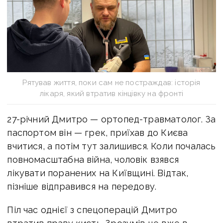
Рятував життя, поки сам не постраждав: історія
лікаря, який втратив кінцівку на фронті
27-річний Дмитро — ортопед-травматолог. За
паспортом він — грек, приїхав до Києва
вчитися, а потім тут залишився. Коли почалась
повномасштабна війна, чоловік взявся
лікувати поранених на Київщині. Відтак,
пізніше відправився на передову.
Піл час однієї з спецоперацій Дмитро