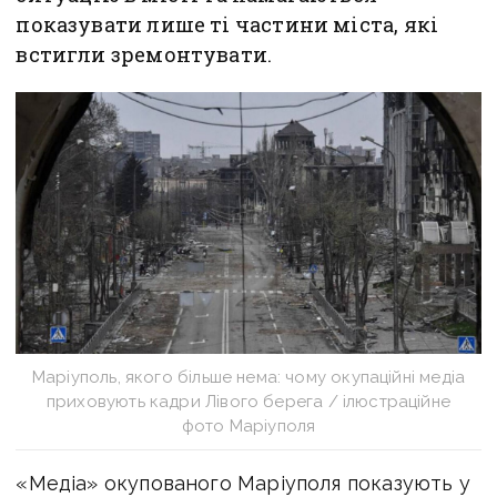
показувати лише ті частини міста, які
встигли зремонтувати.
Маріуполь, якого більше нема: чому окупаційні медіа
приховують кадри Лівого берега / ілюстраційне
фото Маріуполя
«Медіа» окупованого Маріуполя показують у