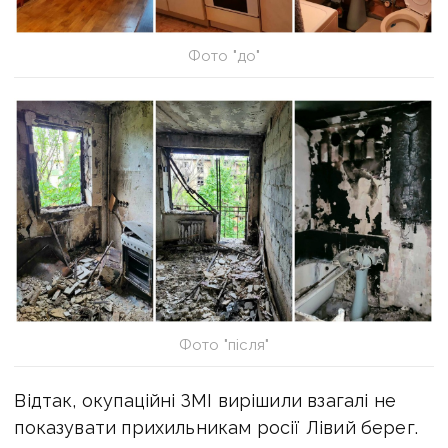
Фото "до"
Фото "після"
Відтак, окупаційні ЗМІ вирішили взагалі не
показувати прихильникам росії Лівий берег.