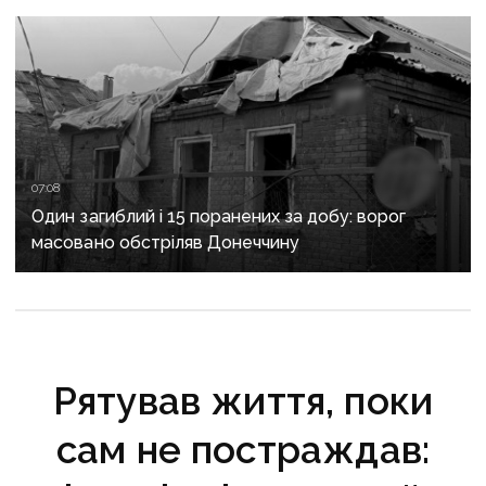
та Слов’янську
07:08
Один загиблий і 15 поранених за добу: ворог
масовано обстріляв Донеччину
Рятував життя, поки
сам не постраждав: