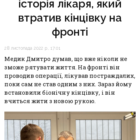
історія лікаря, який
втратив кінцівку на
фронті
28 листопада 2022 р., 17:01
Медик Дмитро думав, що вже ніколи не
зможе рятувати життя. На фронті він
проводив операції, лікував постраждалих,
поки сам не став одним з них. Зараз йому
встановили біонічну кінцівку, і він
вчиться жити з новою рукою.