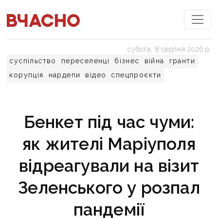
субота, 8 серпня 2026 р.
суспільство
переселенці
бізнес
війна
гранти
корупція
нардепи
відео
спецпроєкти
Бенкет під час чуми:
як жителі Маріуполя
відреагували на візит
Зеленського у розпал
пандемії